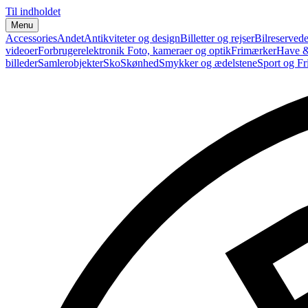
Til indholdet
Menu
Accessories
Andet
Antikviteter og design
Billetter og rejser
Bilreservede
videoer
Forbrugerelektronik
Foto, kameraer og optik
Frimærker
Have &
billeder
Samlerobjekter
Sko
Skønhed
Smykker og ædelstene
Sport og Fri