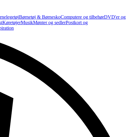
rnelegetøj
Børnetøj & Børnesko
Computere og tilbehør
DVD'er og
st
Køretøjer
Musik
Mønter og sedler
Postkort og
piration