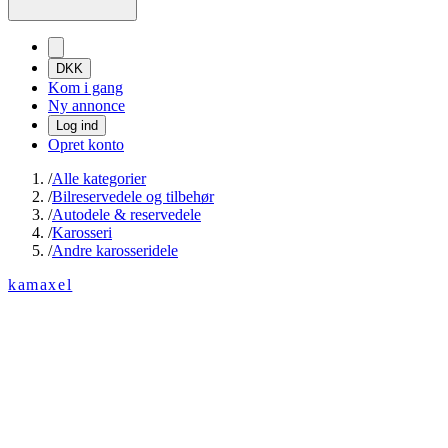
DKK
Kom i gang
Ny annonce
Log ind
Opret konto
/
Alle kategorier
/
Bilreservedele og tilbehør
/
Autodele & reservedele
/
Karosseri
/
Andre karosseridele
kamaxel