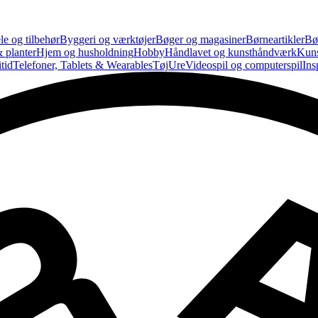
le og tilbehør
Byggeri og værktøjer
Bøger og magasiner
Børneartikler
Bø
 planter
Hjem og husholdning
Hobby
Håndlavet og kunsthåndværk
Kun
tid
Telefoner, Tablets & Wearables
Tøj
Ure
Videospil og computerspil
Ins