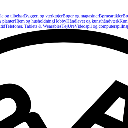
le og tilbehør
Byggeri og værktøjer
Bøger og magasiner
Børneartikler
Bø
 planter
Hjem og husholdning
Hobby
Håndlavet og kunsthåndværk
Kun
tid
Telefoner, Tablets & Wearables
Tøj
Ure
Videospil og computerspil
Ins