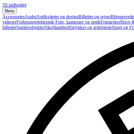
Til indholdet
Menu
Accessories
Andet
Antikviteter og design
Billetter og rejser
Bilreservede
videoer
Forbrugerelektronik
Foto, kameraer og optik
Frimærker
Have &
billeder
Samlerobjekter
Sko
Skønhed
Smykker og ædelstene
Sport og Fri