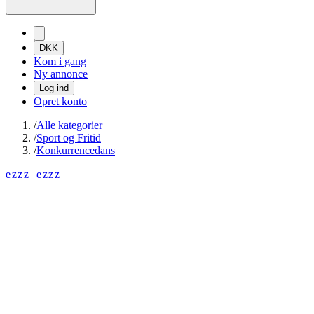
DKK
Kom i gang
Ny annonce
Log ind
Opret konto
/
Alle kategorier
/
Sport og Fritid
/
Konkurrencedans
ezzz_ezzz