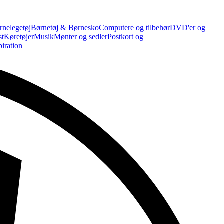
rnelegetøj
Børnetøj & Børnesko
Computere og tilbehør
DVD'er og
st
Køretøjer
Musik
Mønter og sedler
Postkort og
piration