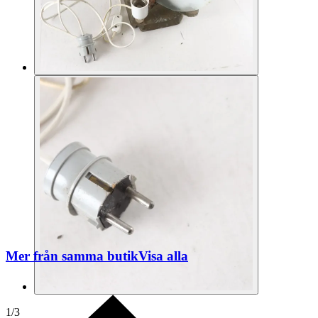
Mer från samma butik
Visa alla
1
/
3