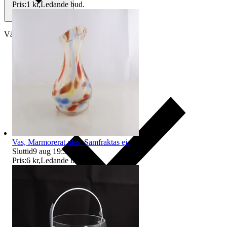
Pris:
1 kr
,
Ledande bud
.
Välj till köparskydd
Vas, Marmorerat glas. Samfraktas ej.
Sluttid
9 aug 19:59
.
Pris:
6 kr
,
Ledande bud
.