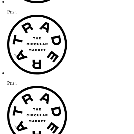
Pris:
.
Pris:
.