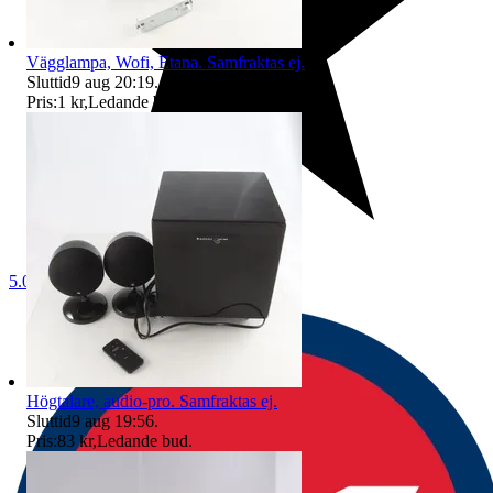
Vägglampa, Wofi, Etana. Samfraktas ej.
Sluttid
9 aug 20:19
.
Pris:
1 kr
,
Ledande bud
.
5.0
Högtalare, audio-pro. Samfraktas ej.
Sluttid
9 aug 19:56
.
Pris:
83 kr
,
Ledande bud
.