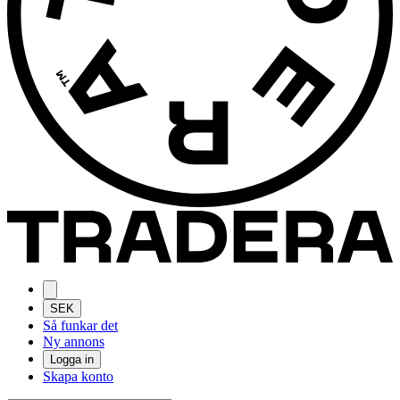
SEK
Så funkar det
Ny annons
Logga in
Skapa konto