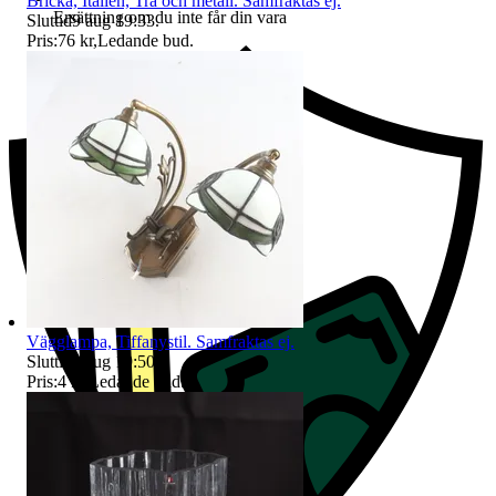
Bricka, Italien, Trä och metall. Samfraktas ej.
Ersättning om du inte får din vara
Sluttid
9 aug 19:33
.
Pris:
76 kr
,
Ledande bud
.
Vägglampa, Tiffanystil. Samfraktas ej.
Sluttid
9 aug 19:50
.
Pris:
4 kr
,
Ledande bud
.