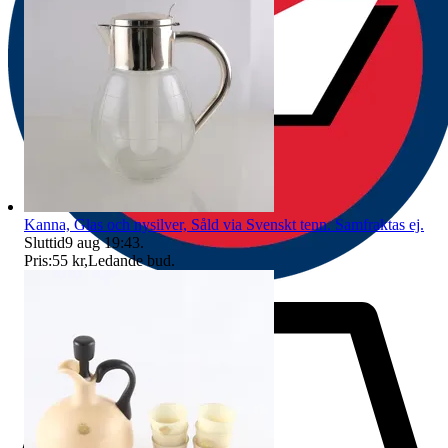
Kanna, Glas och nysilver, Såld via Svenskt tenn. Samfraktas ej.
Sluttid
9 aug 19:43
.
Pris:
55 kr
,
Ledande bud
.