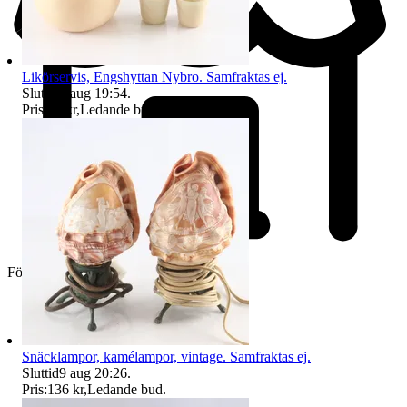
Likörservis, Engshyttan Nybro. Samfraktas ej.
Sluttid
9 aug 19:54
.
Pris:
75 kr
,
Ledande bud
.
Företag
Snäcklampor, kamélampor, vintage. Samfraktas ej.
Sluttid
9 aug 20:26
.
Pris:
136 kr
,
Ledande bud
.