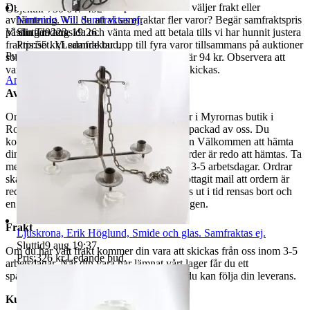
Du betalar din order direkt på Tradera och väljer frakt eller
Objektnr
730 647 492
Nintendo Wii. Samfraktas ej.
avhämtning. Vill du att vi samfraktar fler varor? Begär samfraktspris
Sluttid
9 aug 19:26
.
på din Traderasida och vänta med att betala tills vi har hunnit justera
Visningar
223
Pris:
55 kr
,
Ledande bud
.
fraktpriset. Vi samfraktar upp till fyra varor tillsammans på auktioner
Publicerad
8 maj 19:06
som avslutas samma dag. Samfraktspriset är 94 kr. Observera att
varor märkta endast avhämtning inte kan skickas.
Anmäl
Sälj liknande
Avhämtning
Om du väljer avhämtning hämtas din order i Myrornas butik i
Ropsten, Kolargatan 2 efter den har blivit packad av oss. Du
kommer att få ett separat mail med rubriken Välkommen att hämta
din order på Myrorna i Ropsten! när din order är redo att hämtas. Ta
med legitimation. Hanteringstiden är cirka 3-5 arbetsdagar. Ordrar
ska hämtas senast 7 dagar efter att man mottagit mail att ordern är
redo för avhämtning. Ordrar som ej hämtas ut i tid rensas bort och
en avgift på 84 kr dras av från återbetalningen.
Frakt
Ljuskrona, Erik Höglund, Smide och glas. Samfraktas ej.
Sluttid
9 aug 19:37
.
Om du har valt frakt kommer din vara att skickas från oss inom 3-5
Pris:
326 kr
,
Ledande bud
.
arbetsdagar. När din vara har lämnat vårt lager får du ett
spårningsnummer av DSV inom kort där du kan följa din leverans.
Kundservice