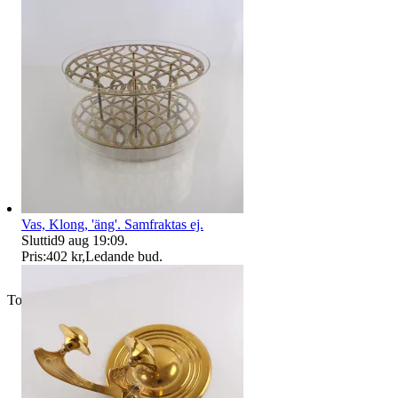
Vas, Klong, 'äng'. Samfraktas ej.
Sluttid
9 aug 19:09
.
Pris:
402 kr
,
Ledande bud
.
Toppsäljare