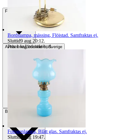
Frakt
84 kr DSV
Bordslampa, mässing, Flöistad. Samfraktas ej.
Sluttid
9 aug 20:12
.
Pris:
1 kr
,
Ledande bud
.
Avhämtning
Stockholm, Sverige
Betalning
Via Tradera
Fotogenlampa, Blått glas. Samfraktas ej.
Sluttid
9 aug 19:47
.