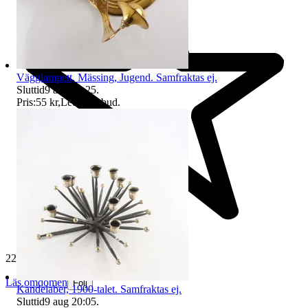
Vägglampett, Mässing, Jugend. Samfraktas ej.
Sluttid
9 aug 19:25
.
Pris:
55 kr
,
Ledande bud
.
229 444 omdömen
Läs omdömen
Följ
Kandelaber, 1900-talet. Samfraktas ej.
Sluttid
9 aug 20:05
.