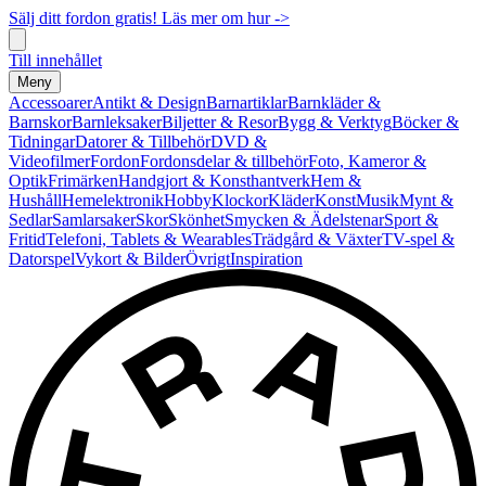
Sälj ditt fordon gratis! Läs mer om hur ->
Till innehållet
Meny
Accessoarer
Antikt & Design
Barnartiklar
Barnkläder &
Barnskor
Barnleksaker
Biljetter & Resor
Bygg & Verktyg
Böcker &
Tidningar
Datorer & Tillbehör
DVD &
Videofilmer
Fordon
Fordonsdelar & tillbehör
Foto, Kameror &
Optik
Frimärken
Handgjort & Konsthantverk
Hem &
Hushåll
Hemelektronik
Hobby
Klockor
Kläder
Konst
Musik
Mynt &
Sedlar
Samlarsaker
Skor
Skönhet
Smycken & Ädelstenar
Sport &
Fritid
Telefoni, Tablets & Wearables
Trädgård & Växter
TV-spel &
Datorspel
Vykort & Bilder
Övrigt
Inspiration