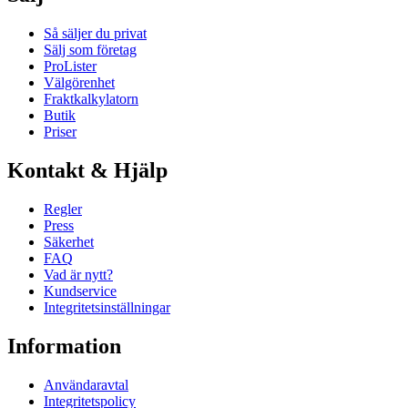
Så säljer du privat
Sälj som företag
ProLister
Välgörenhet
Fraktkalkylatorn
Butik
Priser
Kontakt & Hjälp
Regler
Press
Säkerhet
FAQ
Vad är nytt?
Kundservice
Integritetsinställningar
Information
Användaravtal
Integritetspolicy