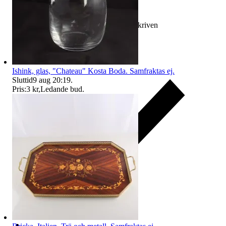
Ersättning om varan inte är som beskriven
Ishink, glas, "Chateau" Kosta Boda. Samfraktas ej.
Sluttid
9 aug 20:19
.
Pris:
3 kr
,
Ledande bud
.