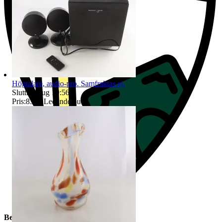
Högtalare, audio-pro. Samfraktas ej.
Sluttid
9 aug 19:56
.
Pris:
83 kr
,
Ledande bud
.
Beskrivning