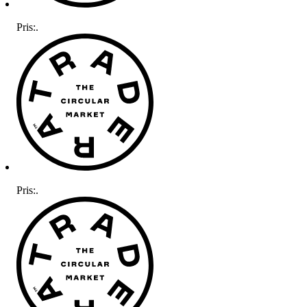
Pris:
.
Pris:
.