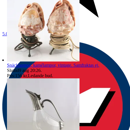
5.0
Snäcklampor, kamélampor, vintage. Samfraktas ej.
Sluttid
9 aug 20:26
.
Pris:
156 kr
,
Ledande bud
.