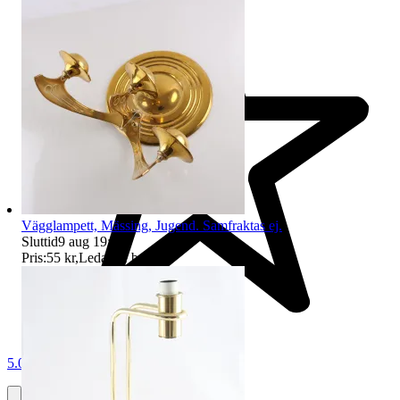
Vägglampett, Mässing, Jugend. Samfraktas ej.
Sluttid
9 aug 19:25
.
Pris:
55 kr
,
Ledande bud
.
5.0