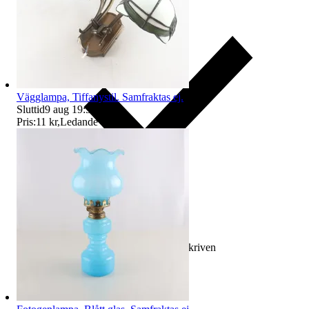
Vägglampa, Tiffanystil. Samfraktas ej.
Sluttid
9 aug 19:50
.
Pris:
11 kr
,
Ledande bud
.
Ersättning om varan inte är som beskriven