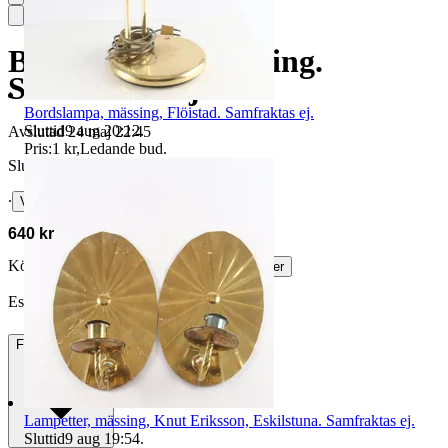
Bordslampor, Mässing.
Samfraktas ej.
Bordslampa, mässing, Flöistad. Samfraktas ej.
Sluttid
9 aug 20:12
.
Avslutad
24 maj 22:45
Pris:
1 kr
,
Ledande bud
.
Slutpris
∙
Visa bud
640 kr
Köparskydd är valfritt hos företag.
Läs mer
Eszter13 vann auktionen
Frakt
84 kr DSV
Lampetter, mässing, Knut Eriksson, Eskilstuna. Samfraktas ej.
Sluttid
9 aug 19:54
.