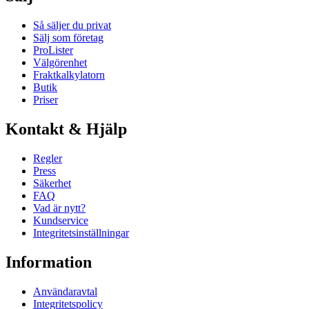
Så säljer du privat
Sälj som företag
ProLister
Välgörenhet
Fraktkalkylatorn
Butik
Priser
Kontakt & Hjälp
Regler
Press
Säkerhet
FAQ
Vad är nytt?
Kundservice
Integritetsinställningar
Information
Användaravtal
Integritetspolicy