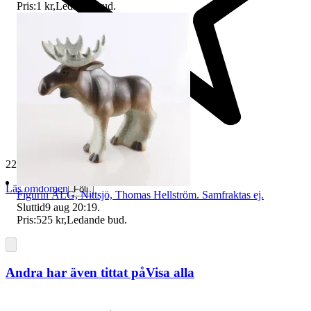
Pris:
1 kr
,
Ledande bud
.
229 490 omdömen
Läs omdömen
Följ
Figurin ÄLG, Nittsjö, Thomas Hellström. Samfraktas ej.
Sluttid
9 aug 20:19
.
Pris:
525 kr
,
Ledande bud
.
Andra har även tittat på
Visa alla