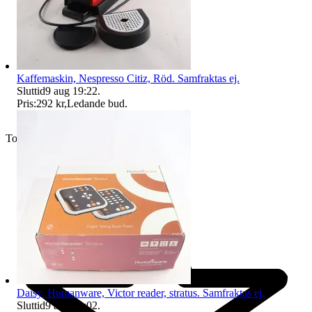
Kaffemaskin, Nespresso Citiz, Röd. Samfraktas ej.
Sluttid
9 aug 19:22
.
Pris:
292 kr
,
Ledande bud
.
Toppsäljare
Daisy, Humanware, Victor reader, stratus. Samfraktas ej.
Sluttid
9 aug 20:02
.