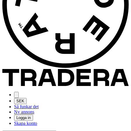
SEK
Så funkar det
Ny annons
Logga in
Skapa konto