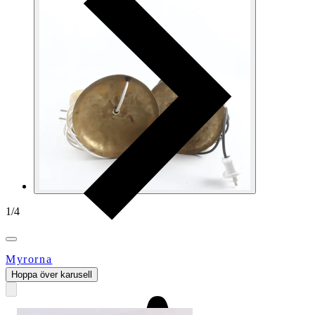
1
/
4
Myrorna
Hoppa över karusell