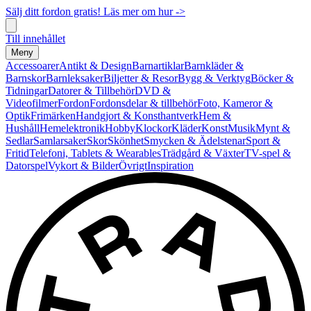
Sälj ditt fordon gratis! Läs mer om hur ->
Till innehållet
Meny
Accessoarer
Antikt & Design
Barnartiklar
Barnkläder &
Barnskor
Barnleksaker
Biljetter & Resor
Bygg & Verktyg
Böcker &
Tidningar
Datorer & Tillbehör
DVD &
Videofilmer
Fordon
Fordonsdelar & tillbehör
Foto, Kameror &
Optik
Frimärken
Handgjort & Konsthantverk
Hem &
Hushåll
Hemelektronik
Hobby
Klockor
Kläder
Konst
Musik
Mynt &
Sedlar
Samlarsaker
Skor
Skönhet
Smycken & Ädelstenar
Sport &
Fritid
Telefoni, Tablets & Wearables
Trädgård & Växter
TV-spel &
Datorspel
Vykort & Bilder
Övrigt
Inspiration