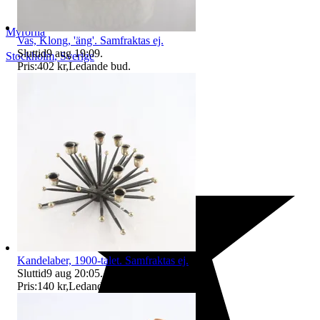
Myrorna
Vas, Klong, 'äng'. Samfraktas ej.
Sluttid
9 aug 19:09
.
Stockholm
,
Sverige
Pris:
402 kr
,
Ledande bud
.
Kandelaber, 1900-talet. Samfraktas ej.
Sluttid
9 aug 20:05
.
Pris:
140 kr
,
Ledande bud
.