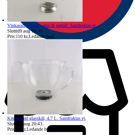
Vinkaraff, 'Duck', glas & metall. Samfraktas ej.
Sluttid
9 aug 19:39
.
Pris:
110 kr
,
Ledande bud
.
Kitchenaid glasskål, 4.7 L. Samfraktas ej.
Sluttid
9 aug 20:43
.
Pris:
25 kr
,
Ledande bud
.