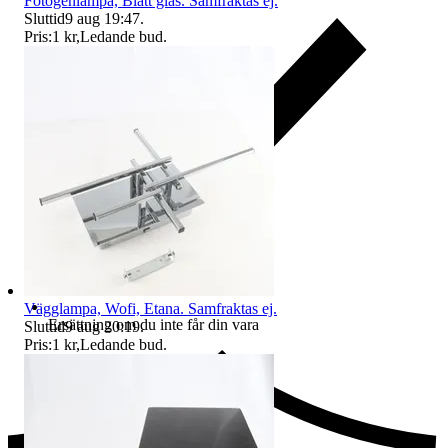
Fotogenlampa, Blått glas. Samfraktas ej.
Sluttid
9 aug 19:47
.
Pris:
1 kr
,
Ledande bud
.
Vägglampa, Wofi, Etana. Samfraktas ej.
Ersättning om du inte får din vara
Sluttid
9 aug 20:19
.
Pris:
1 kr
,
Ledande bud
.