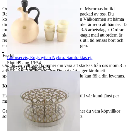
Om du väljer avhämtning hämtas din order i Myrornas butik i
Ropsten, Kolargatan 2 efter den har blivit packad av oss. Du
kommer att få ett separat mail med rubriken Välkommen att hämta
din order på Myrorna i Ropsten! när din order är redo att hämtas. Ta
med legitimation. Hanteringstiden är cirka 3-5 arbetsdagar. Ordrar
ska hämtas senast 7 dagar efter att man mottagit mail att ordern är
redo för avhämtning. Ordrar som ej hämtas ut i tid rensas bort och
en avgift på 84 kr dras av från återbetalningen.
Frakt
Likörservis, Engshyttan Nybro. Samfraktas ej.
Sluttid
9 aug 19:54
.
Om du har valt frakt kommer din vara att skickas från oss inom 3-5
Pris:
75 kr
,
Ledande bud
.
arbetsdagar. När din vara har lämnat vårt lager får du ett
spårningsnummer av DSV inom kort där du kan följa din leverans.
Kundservice
Har du frågor eller funderingar hör av dig till vår kundtjänst per
mail:
webbshop@myrorna.se
.
Genom att buda på våra annonser godkänner du våra köpvillkor
som du hittar på vår infosida här på Tradera.