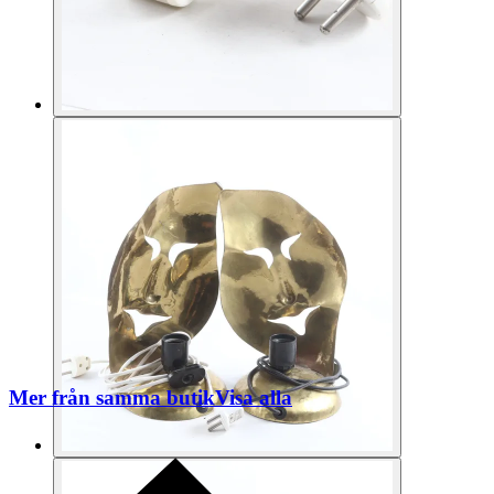
Mer från samma butik
Visa alla