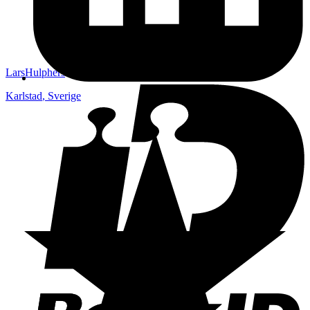
LarsHulphers
Karlstad
,
Sverige