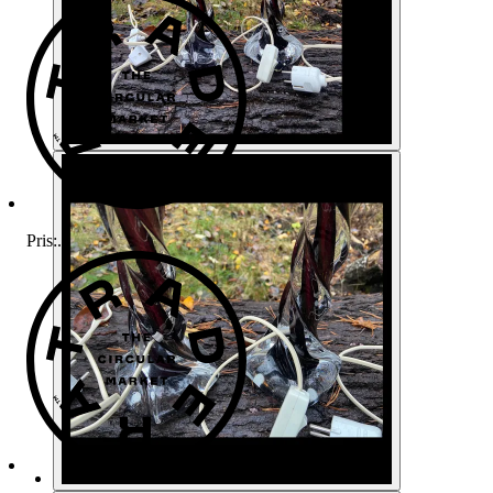
Pris:
.