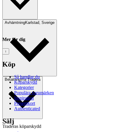
Avhämtning
Karlstad, Sverige
Mer för dig
↑
Köp
Så handlar du
Betalning
Via Tradera
Köparskydd
Kategorier
Populära varumärken
Inspiration
Presentkort
Authenticated
Sälj
Traderas köparskydd