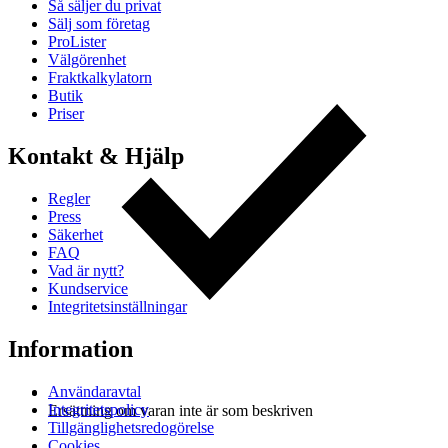
Så säljer du privat
Sälj som företag
ProLister
Välgörenhet
Fraktkalkylatorn
Butik
Priser
Kontakt & Hjälp
Regler
Press
Säkerhet
FAQ
Vad är nytt?
Kundservice
Integritetsinställningar
Information
Användaravtal
Integritetspolicy
Ersättning om varan inte är som beskriven
Tillgänglighetsredogörelse
Cookies