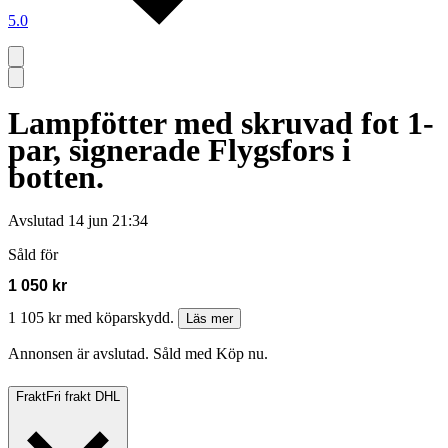
5.0
Lampfötter med skruvad fot 1-
par, signerade Flygsfors i
botten.
Avslutad
14 jun 21:34
Såld för
1 050 kr
1 105 kr med köparskydd.
Läs mer
Annonsen är avslutad. Såld med Köp nu.
Frakt
Fri frakt DHL