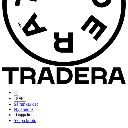
SEK
Så funkar det
Ny annons
Logga in
Skapa konto