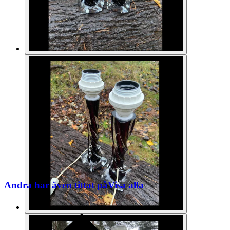
Andra har även tittat på
Visa alla