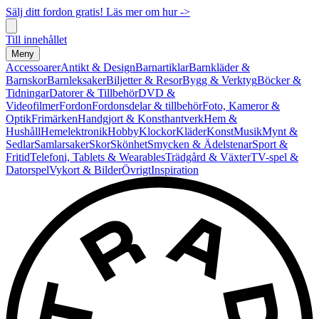
Sälj ditt fordon gratis! Läs mer om hur ->
Till innehållet
Meny
Accessoarer
Antikt & Design
Barnartiklar
Barnkläder &
Barnskor
Barnleksaker
Biljetter & Resor
Bygg & Verktyg
Böcker &
Tidningar
Datorer & Tillbehör
DVD &
Videofilmer
Fordon
Fordonsdelar & tillbehör
Foto, Kameror &
Optik
Frimärken
Handgjort & Konsthantverk
Hem &
Hushåll
Hemelektronik
Hobby
Klockor
Kläder
Konst
Musik
Mynt &
Sedlar
Samlarsaker
Skor
Skönhet
Smycken & Ädelstenar
Sport &
Fritid
Telefoni, Tablets & Wearables
Trädgård & Växter
TV-spel &
Datorspel
Vykort & Bilder
Övrigt
Inspiration