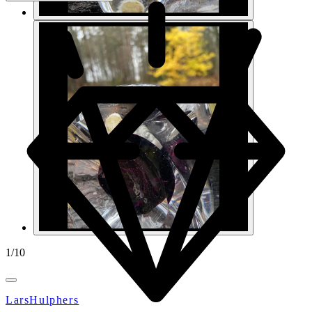
1
/
10
LarsHulphers