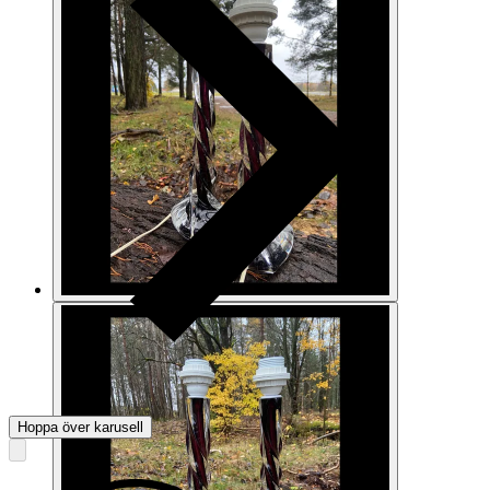
Hoppa över karusell