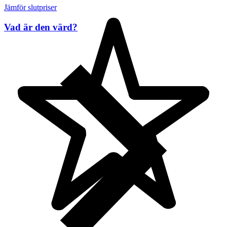
Jämför slutpriser
Vad är den värd?