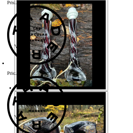
Pris:
.
Pris:
.