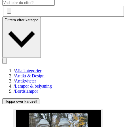
Filtrera efter kategori
/
Alla kategorier
/
Antikt & Design
/
Antikviteter
/
Lampor & belysning
/
Bordslampor
Hoppa över karusell