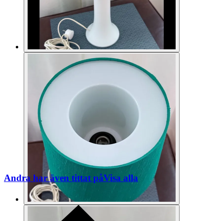
Andra har även tittat på
Visa alla