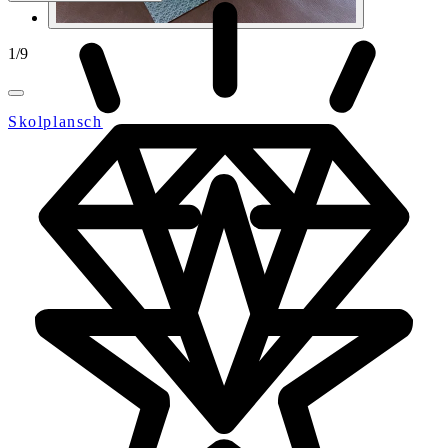
1
/
9
Skolplansch