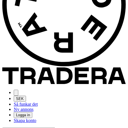
SEK
Så funkar det
Ny annons
Logga in
Skapa konto