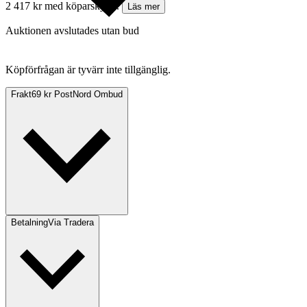
2 417 kr med köparskydd.
Läs mer
Auktionen avslutades utan bud
Köpförfrågan är tyvärr inte tillgänglig.
Frakt
69 kr PostNord Ombud
Betalning
Via Tradera