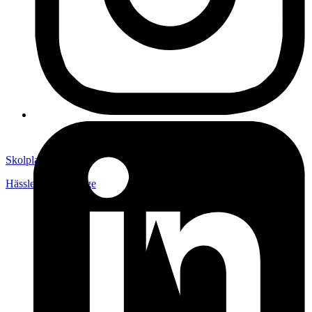
Skolplansch
Hässleholm
,
Sverige