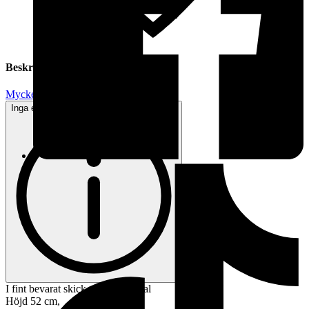
Beskrivning
Mycket gott skick
Inga eller minimala tecken på användning
I fint bevarat skick, vintage 60-tal
Höjd 52 cm,