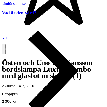
Jämför slutpriser
Vad är den värd?
5.0
Östen och Uno Kristiansson
bordslampa Luxus Trombo
med glasfot m skärm (1)
Avslutad
1 aug 08:50
Utropspris
2 300 kr