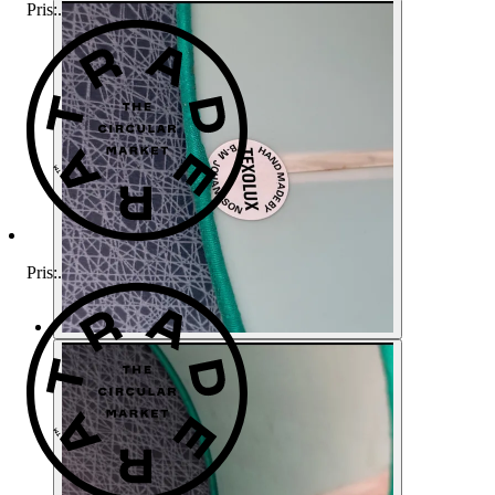
Pris:
.
Pris:
.