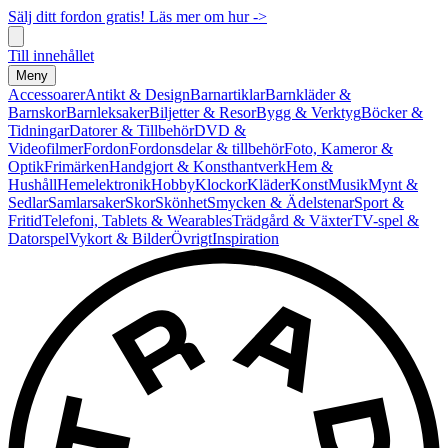
Sälj ditt fordon gratis! Läs mer om hur ->
Till innehållet
Meny
Accessoarer
Antikt & Design
Barnartiklar
Barnkläder &
Barnskor
Barnleksaker
Biljetter & Resor
Bygg & Verktyg
Böcker &
Tidningar
Datorer & Tillbehör
DVD &
Videofilmer
Fordon
Fordonsdelar & tillbehör
Foto, Kameror &
Optik
Frimärken
Handgjort & Konsthantverk
Hem &
Hushåll
Hemelektronik
Hobby
Klockor
Kläder
Konst
Musik
Mynt &
Sedlar
Samlarsaker
Skor
Skönhet
Smycken & Ädelstenar
Sport &
Fritid
Telefoni, Tablets & Wearables
Trädgård & Växter
TV-spel &
Datorspel
Vykort & Bilder
Övrigt
Inspiration