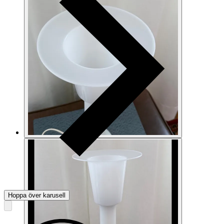
Hoppa över karusell