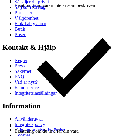
Så säljer du privat
Ersättning om varan inte är som beskriven
Sälj som företag
ProLister
Välgörenhet
Fraktkalkylatorn
Butik
Priser
Kontakt & Hjälp
Regler
Press
Säkerhet
FAQ
Vad är nytt?
Kundservice
Integritetsinställningar
Information
Användaravtal
Integritetspolicy
Tillgänglighetsredogörelse
Ersättning om du inte får din vara
Cookies