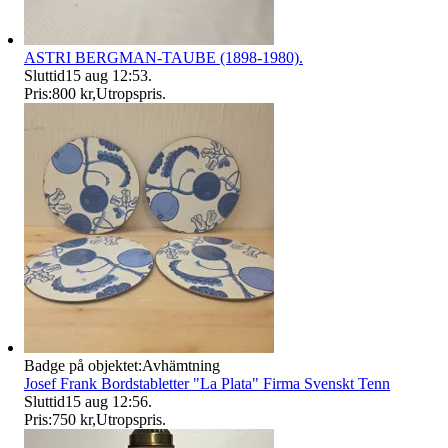
ASTRI BERGMAN-TAUBE (1898-1980).
Sluttid
15 aug 12:53
.
Pris:
800 kr
,
Utropspris
.
Badge på objektet:
Avhämtning
Josef Frank Bordstabletter "La Plata" Firma Svenskt Tenn
Sluttid
15 aug 12:56
.
Pris:
750 kr
,
Utropspris
.