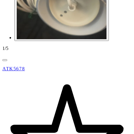
1
/
5
ATK5678