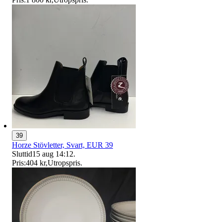
39
Horze Stövletter, Svart, EUR 39
Sluttid
15 aug 14:12
.
Pris:
404 kr
,
Utropspris
.