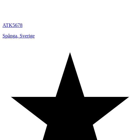
ATK5678
Spånga
,
Sverige