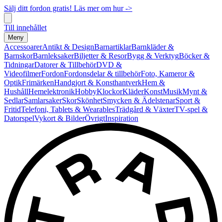
Sälj ditt fordon gratis! Läs mer om hur ->
Till innehållet
Meny
Accessoarer
Antikt & Design
Barnartiklar
Barnkläder &
Barnskor
Barnleksaker
Biljetter & Resor
Bygg & Verktyg
Böcker &
Tidningar
Datorer & Tillbehör
DVD &
Videofilmer
Fordon
Fordonsdelar & tillbehör
Foto, Kameror &
Optik
Frimärken
Handgjort & Konsthantverk
Hem &
Hushåll
Hemelektronik
Hobby
Klockor
Kläder
Konst
Musik
Mynt &
Sedlar
Samlarsaker
Skor
Skönhet
Smycken & Ädelstenar
Sport &
Fritid
Telefoni, Tablets & Wearables
Trädgård & Växter
TV-spel &
Datorspel
Vykort & Bilder
Övrigt
Inspiration