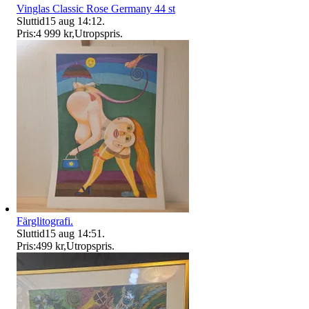
Vinglas Classic Rose Germany 44 st
Sluttid
15 aug 14:12
.
Pris:
4 999 kr
,
Utropspris
.
Färglitografi.
Sluttid
15 aug 14:51
.
Pris:
499 kr
,
Utropspris
.