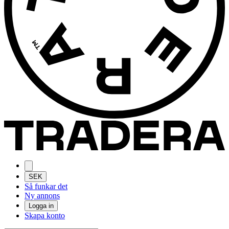
SEK
Så funkar det
Ny annons
Logga in
Skapa konto