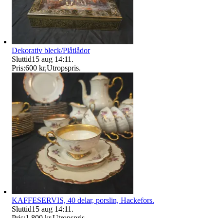
Dekorativ bleck/Plåtlådor
Sluttid
15 aug 14:11
.
Pris:
600 kr
,
Utropspris
.
KAFFESERVIS, 40 delar, porslin, Hackefors.
Sluttid
15 aug 14:11
.
Pris:
1 800 kr
,
Utropspris
.