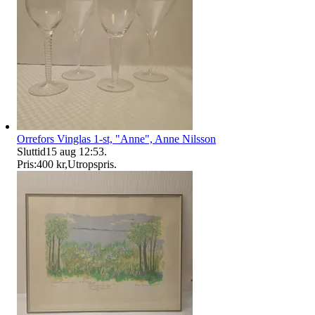
Orrefors Vinglas 1-st, "Anne", Anne Nilsson
Sluttid
15 aug 12:53
.
Pris:
400 kr
,
Utropspris
.