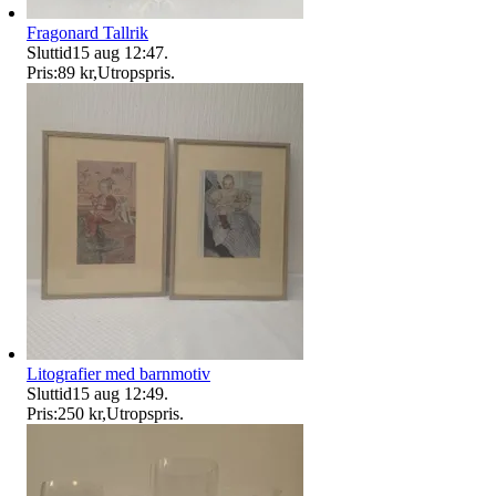
Fragonard Tallrik
Sluttid
15 aug 12:47
.
Pris:
89 kr
,
Utropspris
.
Litografier med barnmotiv
Sluttid
15 aug 12:49
.
Pris:
250 kr
,
Utropspris
.