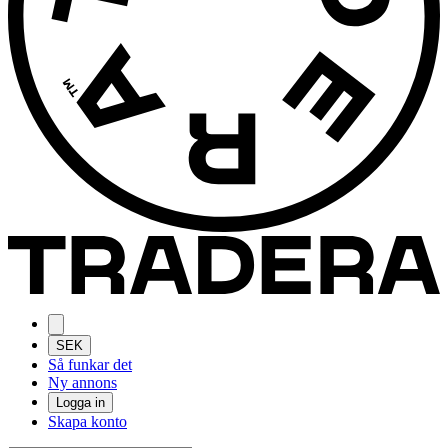
SEK
Så funkar det
Ny annons
Logga in
Skapa konto