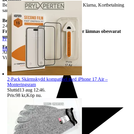
Betalning sker via Tradera som möjlig gör Klarna, Kortbetalning
samt Swish.....
Beräknad leveranstid
2-6 arbetsdagar
Frågor om vi har skickat varan kommer lämnas obesvarat
under leveranstid.
Prylxperten
Frakt
HELSINGBORG
,
Sverige
Angiven i tradera annonsen
Vi har inte Samfrakt.
2-Pack Skärmskydd kompatibel med iPhone 17 Air –
Monteringsram
Sluttid
13 aug 12:46
.
Pris:
98 kr
,
Köp nu
.