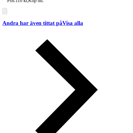
Pris:
110 kr
,
Köp nu
.
Andra har även tittat på
Visa alla