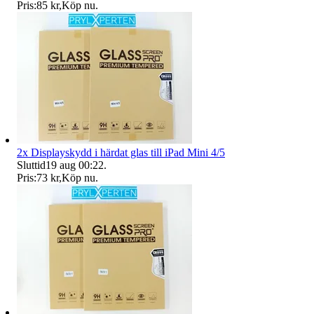
Pris:
85 kr
,
Köp nu
.
2x Displayskydd i härdat glas till iPad Mini 4/5
Sluttid
19 aug 00:22
.
Pris:
73 kr
,
Köp nu
.