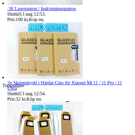
.38 Laserpatron / Inskjutningspatron
Sluttid
13 aug 12:53
.
Pris:
190 kr
,
Köp nu
.
3x Skärmskydd i Härdat Glas för Xiaomi Mi 11 / 11 Pro / 11
Toppsäljare
Ultra
Sluttid
13 aug 12:54
.
Pris:
32 kr
,
Köp nu
.