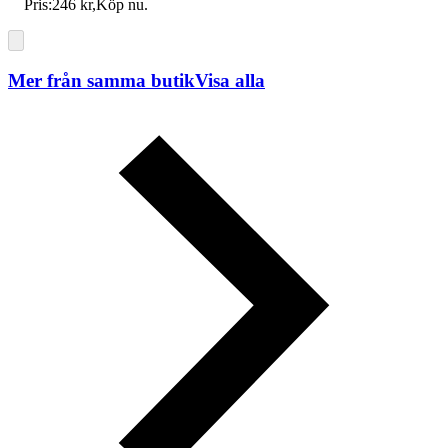
Pris:
246 kr
,
Köp nu
.
Mer från samma butik
Visa alla