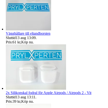
Vägghållare till eltandborsten
Sluttid
13 aug 13:09
.
Pris:
61 kr
,
Köp nu
.
2x Silikonskal fodral för Apple Airpods / Airpods 2 - Vit
Sluttid
13 aug 13:11
.
Pris:
39 kr
,
Köp nu
.