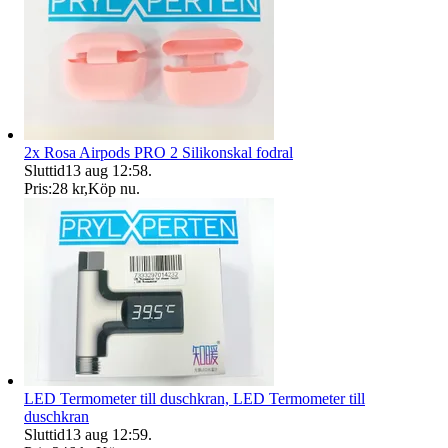
2x Rosa Airpods PRO 2 Silikonskal fodral
Sluttid
13 aug 12:58
.
Pris:
28 kr
,
Köp nu
.
LED Termometer till duschkran, LED Termometer till
duschkran
Sluttid
13 aug 12:59
.