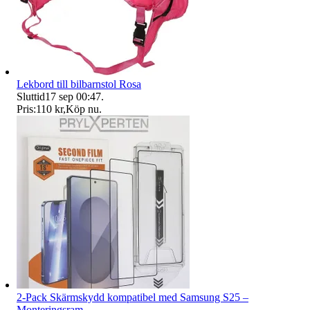
Lekbord till bilbarnstol Rosa
Sluttid
17 sep 00:47
.
Pris:
110 kr
,
Köp nu
.
2-Pack Skärmskydd kompatibel med Samsung S25 –
Monteringsram