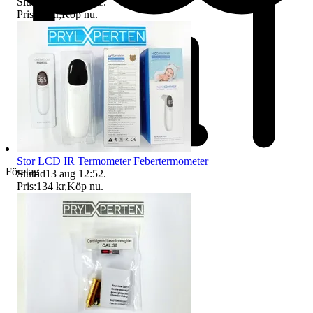
Sluttid
13 aug 12:51
.
Pris:
98 kr
,
Köp nu
.
Stor LCD IR Termometer Febertermometer
Företag
Sluttid
13 aug 12:52
.
Pris:
134 kr
,
Köp nu
.