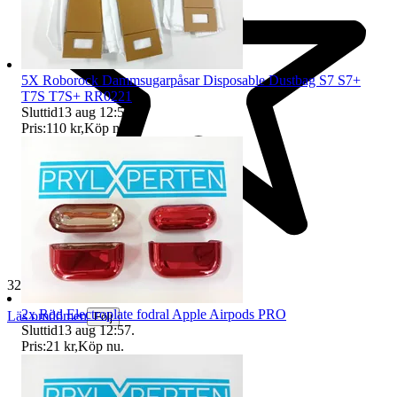
5X Roborock Dammsugarpåsar Disposable Dustbag S7 S7+
T7S T7S+ RR0221
Sluttid
13 aug 12:55
.
Pris:
110 kr
,
Köp nu
.
32 507 omdömen
2x Röd Electroplate fodral Apple Airpods PRO
Läs omdömen
Följ
Sluttid
13 aug 12:57
.
Pris:
21 kr
,
Köp nu
.