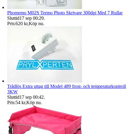
Phomemo M02S Termo Photo Skrivare 300dpi Med 7 Rullar
Sluttid
17 sep 00:29
.
Pris:
620 kr
,
Köp nu
.
Trådlös Extra uttag till Model 489 frost- och temperaturkontroll
3KW
Sluttid
17 sep 00:42
.
Pris:
54 kr
,
Köp nu
.