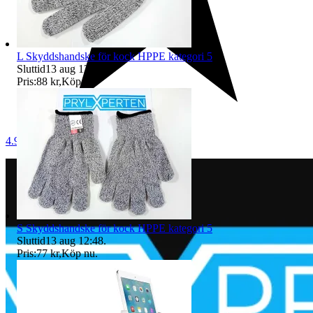
L Skyddshandske för kock HPPE kategori 5
Sluttid
13 aug 12:47
.
Pris:
88 kr
,
Köp nu
.
4.9
S Skyddshandske för kock HPPE kategori 5
Sluttid
13 aug 12:48
.
Pris:
77 kr
,
Köp nu
.