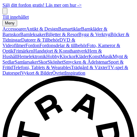
Sälj ditt fordon gratis! Läs mer om hur ->
Till innehållet
Meny
Accessoarer
Antikt & Design
Barnartiklar
Barnkläder &
Barnskor
Barnleksaker
Biljetter & Resor
Bygg & Verktyg
Böcker &
Tidningar
Datorer & Tillbehör
DVD &
Videofilmer
Fordon
Fordonsdelar & tillbehör
Foto, Kameror &
Optik
Frimärken
Handgjort & Konsthantverk
Hem &
Hushåll
Hemelektronik
Hobby
Klockor
Kläder
Konst
Musik
Mynt &
Sedlar
Samlarsaker
Skor
Skönhet
Smycken & Ädelstenar
Sport &
Fritid
Telefoni, Tablets & Wearables
Trädgård & Växter
TV-spel &
Datorspel
Vykort & Bilder
Övrigt
Inspiration