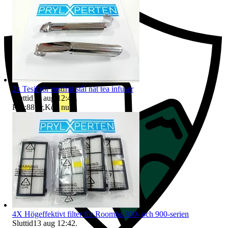
2x Tesil rör rostfritt stål nät tea infuser
Sluttid
13 aug 12:41
.
Pris:
88 kr
,
Köp nu
.
4X Högeffektivt filter för Roomba 800- och 900-serien
Sluttid
13 aug 12:42
.