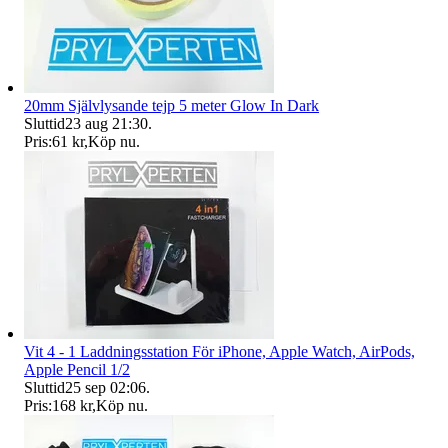
20mm Självlysande tejp 5 meter Glow In Dark
Sluttid
23 aug 21:30
.
Pris:
61 kr
,
Köp nu
.
Vit 4 - 1 Laddningsstation För iPhone, Apple Watch, AirPods,
Apple Pencil 1/2
Sluttid
25 sep 02:06
.
Pris:
168 kr
,
Köp nu
.