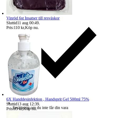
Vinröd 6st Insatser till resväskor
Sluttid
11 aug 00:49
.
Pris:
110 kr
,
Köp nu
.
6X Handdesinfektion , Handsprit Gel 500ml 75%
Sluttid
13 aug 12:39
.
Ersättning om du inte får din vara
Pris:
85 kr
,
Köp nu
.