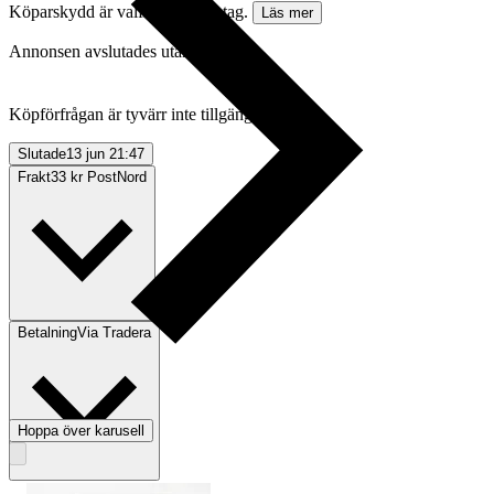
Köparskydd är valfritt hos företag.
Läs mer
Annonsen avslutades utan köp
Köpförfrågan är tyvärr inte tillgänglig.
Slutade
13 jun 21:47
Frakt
33 kr PostNord
Betalning
Via Tradera
Hoppa över karusell