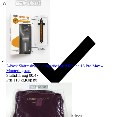
Välj till köparskydd
2-Pack Skärmskydd kompatibel med iPhone 16 Pro Max –
Monteringsram
Sluttid
11 aug 00:47
.
Pris:
110 kr
,
Köp nu
.
Ersättning om varan inte är som beskriven