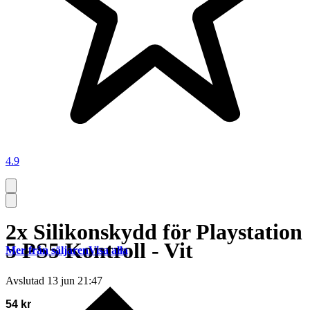
4.9
2x Silikonskydd för Playstation
5 PS5 Kontroll - Vit
Mer från säljaren
Visa alla
Avslutad
13 jun 21:47
54 kr