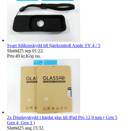
Svart Silikonskydd till fjärrkontroll Apple TV 4 / 5
Sluttid
25 sep 01:22
.
Pris:
49 kr
,
Köp nu
.
2x Displayskydd i härdat glas till iPad Pro 12,9 tum ( Gen 5
Gen 4, Gen 3 )
Sluttid
25 aug 15:32
.