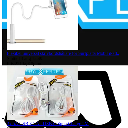
Flexibel universal skrivbordshållare för Surfplatta Mobil iPad..
Sluttid
13 aug 12:49
.
Pris:
221 kr
,
Köp nu
.
3x 5A USB 3.1 A - USB C SuperCharge 2M