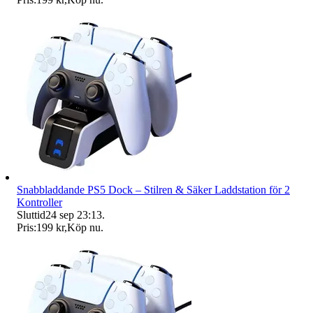
Snabbladdande PS5 Dock – Stilren & Säker Laddstation för 2
Kontroller
Sluttid
24 sep 23:13
.
Pris:
199 kr
,
Köp nu
.