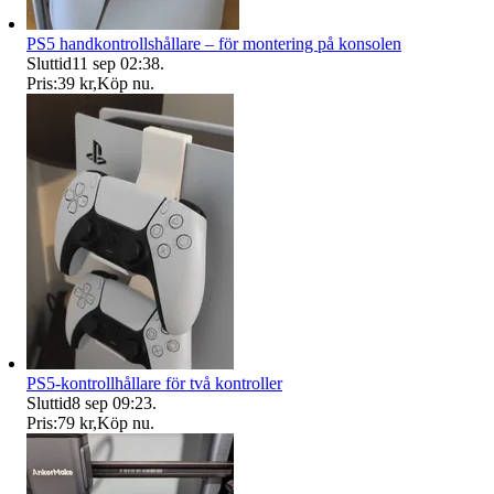
PS5 handkontrollshållare – för montering på konsolen
Sluttid
11 sep 02:38
.
Pris:
39 kr
,
Köp nu
.
PS5-kontrollhållare för två kontroller
Sluttid
8 sep 09:23
.
Pris:
79 kr
,
Köp nu
.