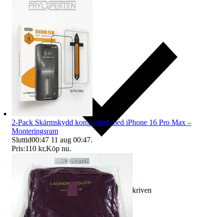
2-Pack Skärmskydd kompatibel med iPhone 16 Pro Max –
Monteringsram
Sluttid
00:47
11 aug 00:47
.
Pris:
110 kr
,
Köp nu
.
Ersättning om varan inte är som beskriven