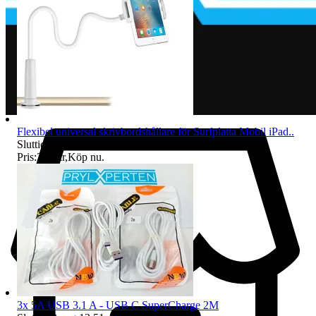
Flexibel universal skrivbordshållare för Surfplatta Mobil iPad..
Sluttid
13 aug 12:49
.
Pris:
221 kr
,
Köp nu
.
3x 5A USB 3.1 A - USB C SuperCharge 2M