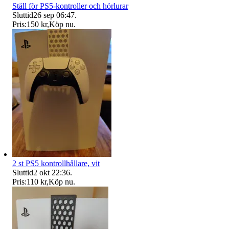
Ställ för PS5-kontroller och hörlurar
Sluttid
26 sep 06:47
.
Pris:
150 kr
,
Köp nu
.
2 st PS5 kontrollhållare, vit
Sluttid
2 okt 22:36
.
Pris:
110 kr
,
Köp nu
.