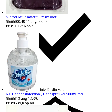
Vinröd 6st Insatser till resväskor
Sluttid
00:49
11 aug 00:49
.
Pris:
110 kr
,
Köp nu
.
Ersättning om du inte får din vara
6X Handdesinfektion , Handsprit Gel 500ml 75%
Sluttid
13 aug 12:39
.
Pris:
85 kr
,
Köp nu
.