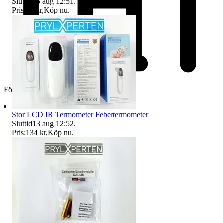
Sluttid
13 aug 12:51
.
Pris:
98 kr
,
Köp nu
.
Företag
Stor LCD IR Termometer Febertermometer
Sluttid
13 aug 12:52
.
Pris:
134 kr
,
Köp nu
.