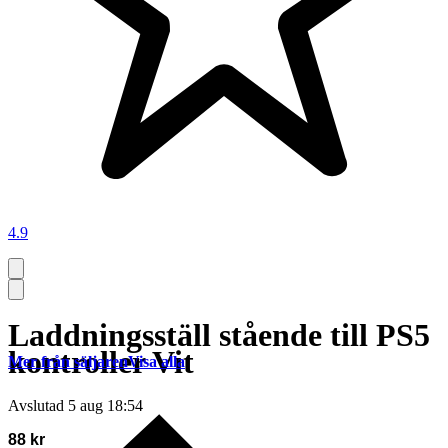
4.9
Laddningsställ stående till PS5
kontroller Vit
Mer från säljaren
Visa alla
Avslutad
5 aug 18:54
88 kr