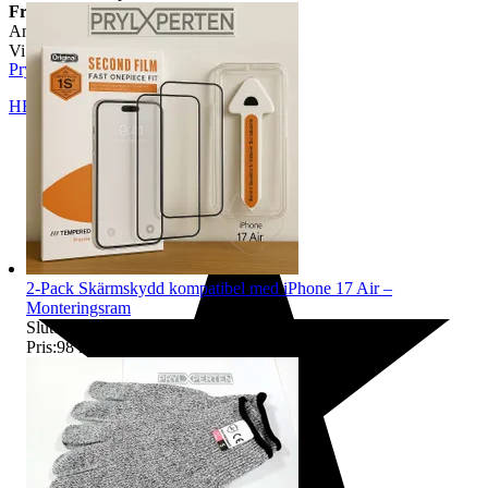
Frakt
Angiven i tradera annonsen
Vi har inte Samfrakt.
Prylxperten
HELSINGBORG
,
Sverige
2-Pack Skärmskydd kompatibel med iPhone 17 Air –
Monteringsram
Sluttid
13 aug 12:46
.
Pris:
98 kr
,
Köp nu
.