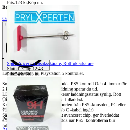
Pris:
123 kr
,
Köp nu
.
Beskrivning
Oanvänt
Helt ny och aldrig använd
Spiral Slicer Grönsaksskärare, Rotfruktsskärare
Sluttid
13 aug 12:43
.
Laddningsstation till Playstation 5 kontroller.
Pris:
54 kr
,
Köp nu
.
Snabb Laddning: Tar 2 timmar ladda PS5 kontroll Och 4 timmar för
2 kontroller. Med sina dubbel laddning sparar du tid.
LED - Laddningsindikator: indikerar laddningsstatus synlig, Rött
Objektnr
735 196 023
ljus för laddning och Blått ljus för fulladdad.
Kompatibilitet: Drivs via USB -porten från PS5 -konsolen, PC eller
Visningar
101
väggströmkälla (Obs: Usb till Usb C -kabel ingår).
Säker för PS5 kontroller: inbyggt avancerat chip, ger överladdat
Publicerad
7 jun 00:18
eller kortslutningsskydd; sluta ladda när PS5 -kontrollerna blir
fulladdade.
Anmäl
Sälj liknande