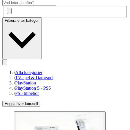
Filtrera efter kategori
/
Alla kategorier
/
TV-spel & Datorspel
/
PlayStation
/
PlayStation 5 - PS5
/
PS5 tillbehör
Hoppa över karusell