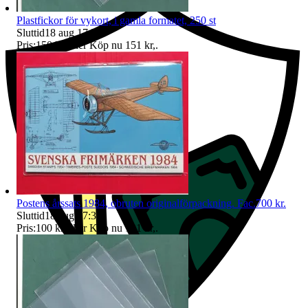
Plastfickor för vykort, i gamla formatet, 250 st
Sluttid
18 aug 17:29
.
Pris:
150 kr
,
Eller Köp nu
151 kr
,
.
Postens årssats 1984, obruten originalförpackning. Fac.700 kr.
Sluttid
18 aug 17:32
.
Pris:
100 kr
,
Eller Köp nu
101 kr
,
.