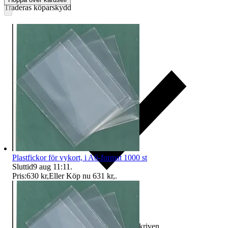
Traderas köparskydd
Plastfickor för vykort, i A6-format 1000 st
Sluttid
9 aug 11:11
.
Pris:
630 kr
,
Eller Köp nu
631 kr
,
.
Ersättning om varan inte är som beskriven