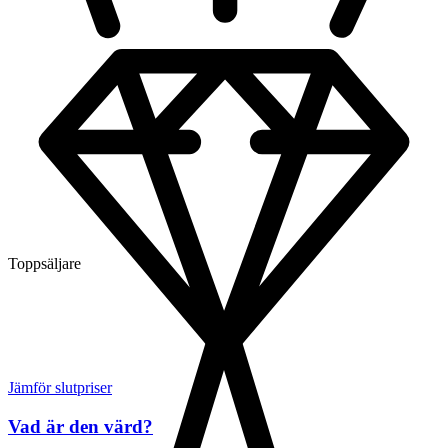
Toppsäljare
Jämför slutpriser
Vad är den värd?