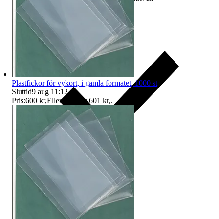
Plastfickor för vykort, i gamla formatet, 1000 st
Sluttid
9 aug 11:12
.
Pris:
600 kr
,
Eller Köp nu
601 kr
,
.
Ersättning om du inte får din vara