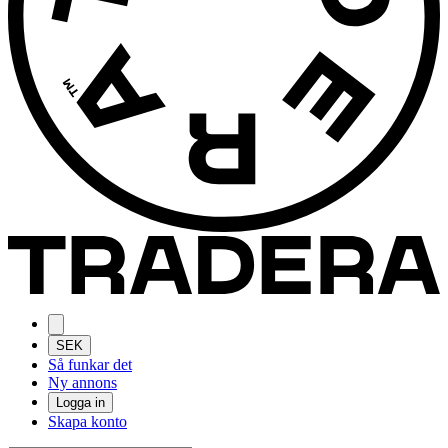
SEK
Så funkar det
Ny annons
Logga in
Skapa konto