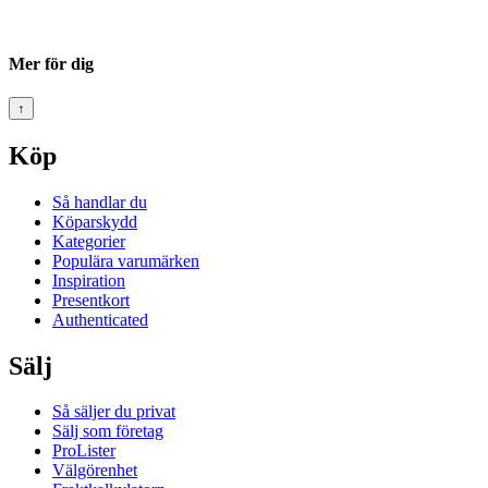
Mer för dig
↑
Köp
Så handlar du
Köparskydd
Kategorier
Populära varumärken
Inspiration
Presentkort
Authenticated
Sälj
Så säljer du privat
Sälj som företag
ProLister
Välgörenhet