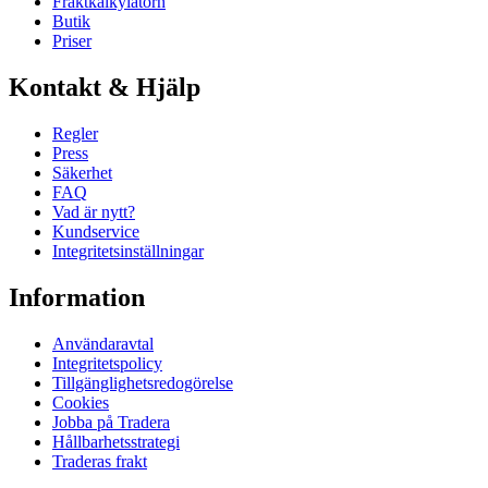
Fraktkalkylatorn
Butik
Priser
Kontakt & Hjälp
Regler
Press
Säkerhet
FAQ
Vad är nytt?
Kundservice
Integritetsinställningar
Information
Användaravtal
Integritetspolicy
Tillgänglighetsredogörelse
Cookies
Jobba på Tradera
Hållbarhetsstrategi
Traderas frakt