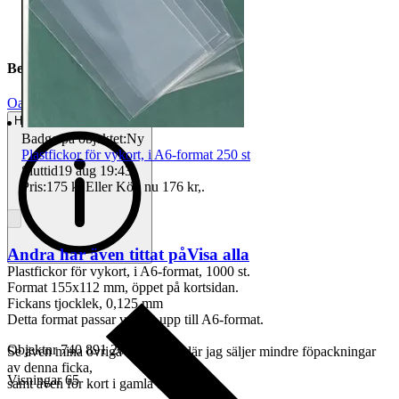
Beskrivning
Oanvänt
Helt ny och aldrig använd
Badge på objektet:
Ny
Plastfickor för vykort, i A6-format 250 st
Sluttid
19 aug 19:43
.
Pris:
175 kr
,
Eller Köp nu
176 kr
,
.
Andra har även tittat på
Visa alla
Plastfickor för vykort, i A6-format, 1000 st.
Format 155x112 mm, öppet på kortsidan.
Fickans tjocklek, 0,125 mm
Detta format passar vykort upp till A6-format.
Objektnr
740 891 204
Se även mina övriga auktioner, där jag säljer mindre föpackningar
av denna ficka,
Visningar
65
samt även för kort i gamla formatet.