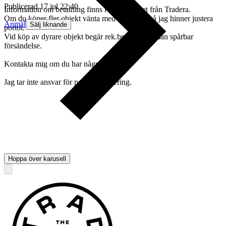
Publicerad
17 jul 22:40
Information om betalning finns i vinnarmailet från Tradera.
Om du köper fler objekt vänta med att betala, så jag hinner justera
Anmäl
Sälj liknande
portot.
Vid köp av dyrare objekt begär rek.brev eller annan spårbar
försändelse.
Kontakta mig om du har några frågor.
Jag tar inte ansvar för postens hantering.
Hoppa över karusell