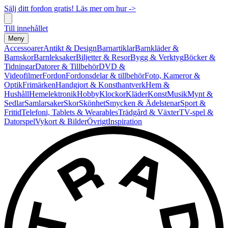
Sälj ditt fordon gratis! Läs mer om hur ->
Till innehållet
Meny
Accessoarer
Antikt & Design
Barnartiklar
Barnkläder &
Barnskor
Barnleksaker
Biljetter & Resor
Bygg & Verktyg
Böcker &
Tidningar
Datorer & Tillbehör
DVD &
Videofilmer
Fordon
Fordonsdelar & tillbehör
Foto, Kameror &
Optik
Frimärken
Handgjort & Konsthantverk
Hem &
Hushåll
Hemelektronik
Hobby
Klockor
Kläder
Konst
Musik
Mynt &
Sedlar
Samlarsaker
Skor
Skönhet
Smycken & Ädelstenar
Sport &
Fritid
Telefoni, Tablets & Wearables
Trädgård & Växter
TV-spel &
Datorspel
Vykort & Bilder
Övrigt
Inspiration