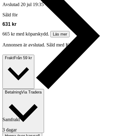
Avslutad
20 jul 19:35
Såld för
631 kr
665 kr med köparskydd.
Läs mer
Annonsen är avslutad. Såld med Köp nu.
Frakt
Från 59 kr
Betalning
Via Tradera
Samfrakt
3 dagar
Hoppa över karusell