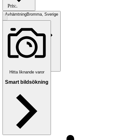
Pris:
.
Avhämtning
Bromma, Sverige
Hitta liknande varor
Betalning
Via Tradera
Smart bildsökning
Traderas köparskydd