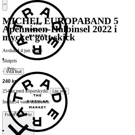
MICHEL EUROPABAND 5
Apenninen-Halbinsel 2022 i
mycket gott skick
Avslutad
4 jun 18:46
Slutpris
Pris:
.
∙
Visa bud
240 kr
254 kr med köparskydd.
Läs mer
Inedal54 vann auktionen
Frakt
Från 59 kr