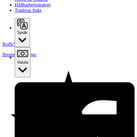
Hållbarhetsstrategi
Traderas frakt
Språk
Roffe5
Bromma
,
Sverige
Valuta