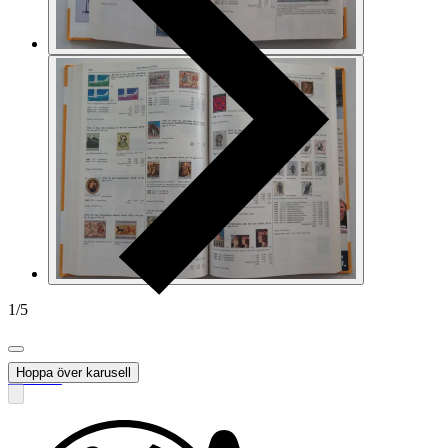
1
/
5
Hoppa över karusell
Roffe5