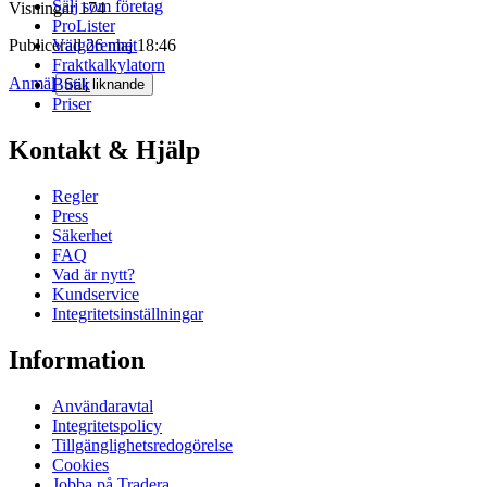
Sälj som företag
Visningar
174
ProLister
Publicerad
26 maj 18:46
Välgörenhet
Fraktkalkylatorn
Anmäl
Butik
Sälj liknande
Priser
Kontakt & Hjälp
Regler
Press
Säkerhet
FAQ
Vad är nytt?
Kundservice
Integritetsinställningar
Information
Användaravtal
Integritetspolicy
Tillgänglighetsredogörelse
Cookies
Jobba på Tradera