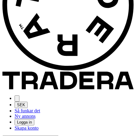
SEK
Så funkar det
Ny annons
Logga in
Skapa konto