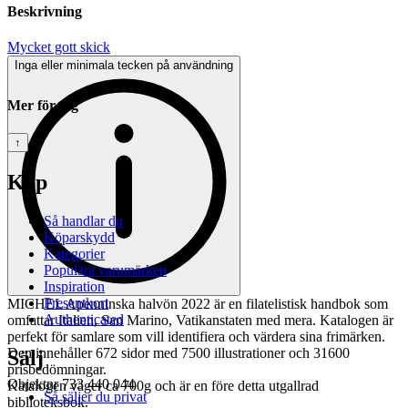
Beskrivning
Mycket gott skick
Inga eller minimala tecken på användning
Mer för dig
↑
Köp
Så handlar du
Köparskydd
Kategorier
Populära varumärken
Inspiration
Presentkort
MICHEL Apenninska halvön 2022 är en filatelistisk handbok som
Authenticated
omfattar Italien, San Marino, Vatikanstaten med mera. Katalogen är
perfekt för samlare som vill identifiera och värdera sina frimärken.
Den innehåller 672 sidor med 7500 illustrationer och 31600
Sälj
prisbedömningar.
Objektnr
733 440 044
Katalogen väger ca 700g och är en före detta utgallrad
Så säljer du privat
biblioteksbok.