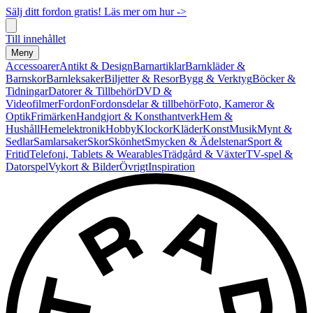
Sälj ditt fordon gratis! Läs mer om hur ->
Till innehållet
Meny
Accessoarer
Antikt & Design
Barnartiklar
Barnkläder &
Barnskor
Barnleksaker
Biljetter & Resor
Bygg & Verktyg
Böcker &
Tidningar
Datorer & Tillbehör
DVD &
Videofilmer
Fordon
Fordonsdelar & tillbehör
Foto, Kameror &
Optik
Frimärken
Handgjort & Konsthantverk
Hem &
Hushåll
Hemelektronik
Hobby
Klockor
Kläder
Konst
Musik
Mynt &
Sedlar
Samlarsaker
Skor
Skönhet
Smycken & Ädelstenar
Sport &
Fritid
Telefoni, Tablets & Wearables
Trädgård & Växter
TV-spel &
Datorspel
Vykort & Bilder
Övrigt
Inspiration