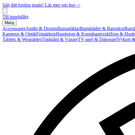
Sälj ditt fordon gratis! Läs mer om hur ->
Till innehållet
Meny
Accessoarer
Antikt & Design
Barnartiklar
Barnkläder & Barnskor
Barnl
Kameror & Optik
Frimärken
Handgjort & Konsthantverk
Hem & Hushå
Tablets & Wearables
Trädgård & Växter
TV-spel & Datorspel
Vykort &