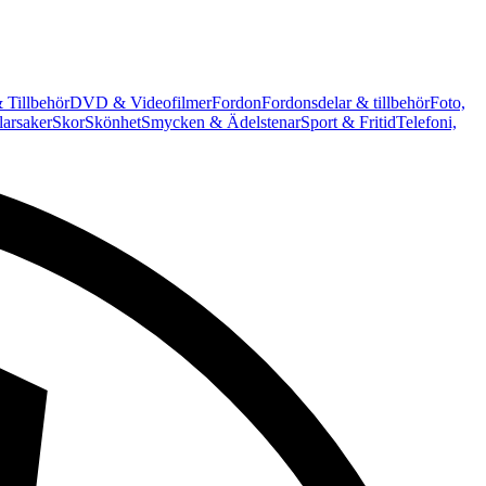
 Tillbehör
DVD & Videofilmer
Fordon
Fordonsdelar & tillbehör
Foto,
arsaker
Skor
Skönhet
Smycken & Ädelstenar
Sport & Fritid
Telefoni,