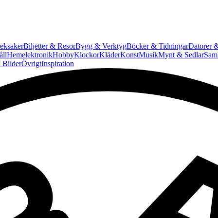
eksaker
Biljetter & Resor
Bygg & Verktyg
Böcker & Tidningar
Datorer &
ll
Hemelektronik
Hobby
Klockor
Kläder
Konst
Musik
Mynt & Sedlar
Saml
 Bilder
Övrigt
Inspiration