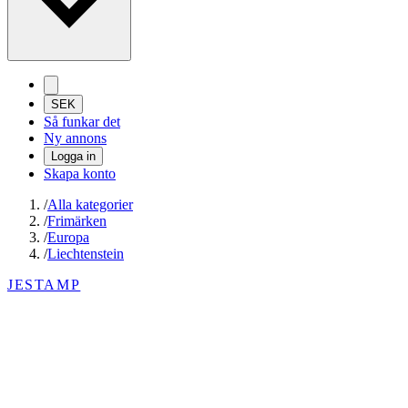
SEK
Så funkar det
Ny annons
Logga in
Skapa konto
/
Alla kategorier
/
Frimärken
/
Europa
/
Liechtenstein
JESTAMP