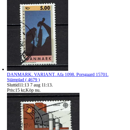
DANMARK. VARIANT. Afa 1098. Porsgaard 15701.
Stämplad ( 4679 )
Sluttid
11:13
7 aug 11:13
.
Pris:
15 kr
,
Köp nu
.