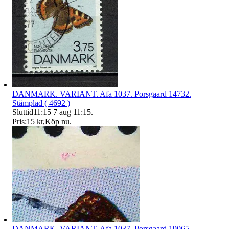
DANMARK. VARIANT. Afa 1037. Porsgaard 14732.
Stämplad ( 4692 )
Sluttid
11:15
7 aug 11:15
.
Pris:
15 kr
,
Köp nu
.
DANMARK. VARIANT. Afa 1037. Porsgaard 19065.