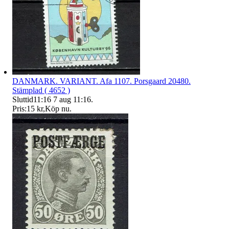
DANMARK. VARIANT. Afa 1107. Porsgaard 20480.
Stämplad ( 4652 )
Sluttid
11:16
7 aug 11:16
.
Pris:
15 kr
,
Köp nu
.