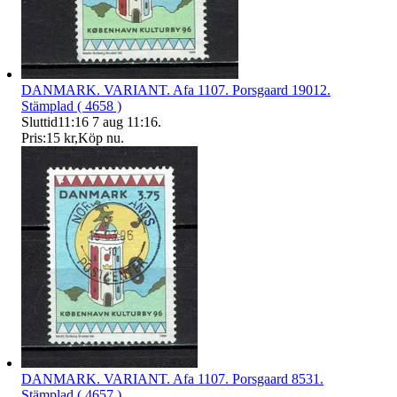
DANMARK. VARIANT. Afa 1107. Porsgaard 19012.
Stämplad ( 4658 )
Sluttid
11:16
7 aug 11:16
.
Pris:
15 kr
,
Köp nu
.
DANMARK. VARIANT. Afa 1107. Porsgaard 8531.
Stämplad ( 4657 )