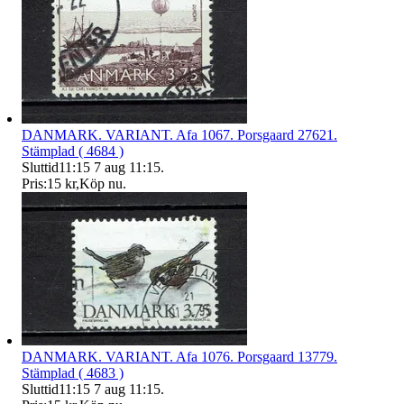
DANMARK. VARIANT. Afa 1067. Porsgaard 27621.
Stämplad ( 4684 )
Sluttid
11:15
7 aug 11:15
.
Pris:
15 kr
,
Köp nu
.
DANMARK. VARIANT. Afa 1076. Porsgaard 13779.
Stämplad ( 4683 )
Sluttid
11:15
7 aug 11:15
.