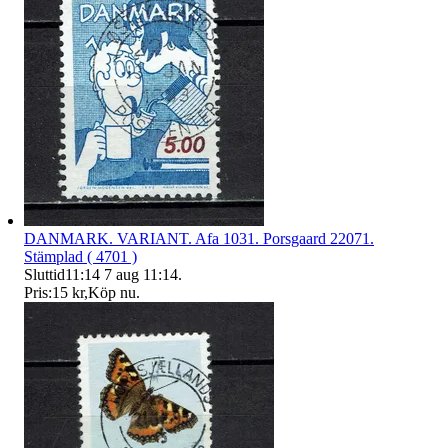
DANMARK. VARIANT. Afa 1031. Porsgaard 22071.
Stämplad ( 4701 )
Sluttid
11:14
7 aug 11:14
.
Pris:
15 kr
,
Köp nu
.