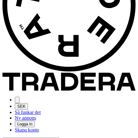
SEK
Så funkar det
Ny annons
Logga in
Skapa konto