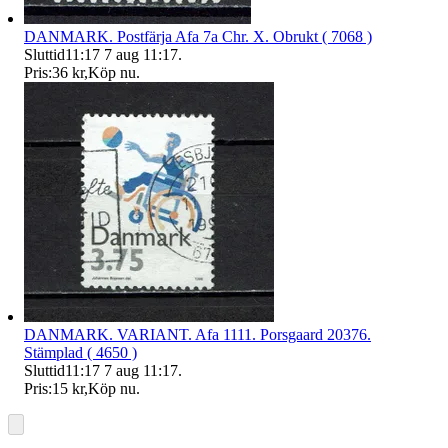
DANMARK. Postfärja Afa 7a Chr. X. Obrukt ( 7068 )
Sluttid
11:17
7 aug 11:17
.
Pris:
36 kr
,
Köp nu
.
DANMARK. VARIANT. Afa 1111. Porsgaard 20376.
Stämplad ( 4650 )
Sluttid
11:17
7 aug 11:17
.
Pris:
15 kr
,
Köp nu
.