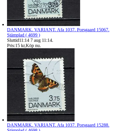
DANMARK. VARIANT. Afa 1037. Porsgaard 15067.
Stämplad ( 4699 )
Sluttid
11:14
7 aug 11:14
.
Pris:
15 kr
,
Köp nu
.
DANMARK. VARIANT. Afa 1037. Porsgaard 15288.
Stämplad ( 4698 )