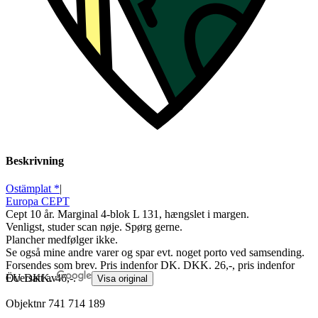
Beskrivning
Ostämplat *
|
Europa CEPT
Cept 10 år. Marginal 4-blok L 131, hængslet i margen.
Venligst, studer scan nøje. Spørg gerne.
Plancher medfølger ikke.
Se også mine andre varer og spar evt. noget porto ved samsending.
Forsendes som brev. Pris indenfor DK. DKK. 26,-, pris indenfor
EU DKK. 46,-.
Översatt av
Visa original
Objektnr
741 714 189