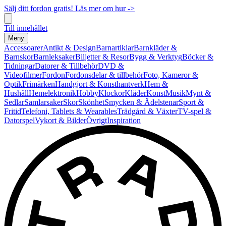
Sälj ditt fordon gratis! Läs mer om hur ->
Till innehållet
Meny
Accessoarer
Antikt & Design
Barnartiklar
Barnkläder &
Barnskor
Barnleksaker
Biljetter & Resor
Bygg & Verktyg
Böcker &
Tidningar
Datorer & Tillbehör
DVD &
Videofilmer
Fordon
Fordonsdelar & tillbehör
Foto, Kameror &
Optik
Frimärken
Handgjort & Konsthantverk
Hem &
Hushåll
Hemelektronik
Hobby
Klockor
Kläder
Konst
Musik
Mynt &
Sedlar
Samlarsaker
Skor
Skönhet
Smycken & Ädelstenar
Sport &
Fritid
Telefoni, Tablets & Wearables
Trädgård & Växter
TV-spel &
Datorspel
Vykort & Bilder
Övrigt
Inspiration