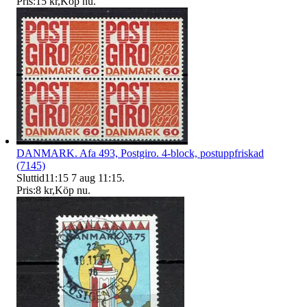
Pris:
15 kr
,
Köp nu
.
DANMARK. Afa 493, Postgiro. 4-block, postuppfriskad
(7145)
Sluttid
11:15
7 aug 11:15
.
Pris:
8 kr
,
Köp nu
.