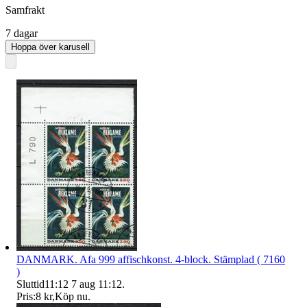
Samfrakt
7 dagar
Hoppa över karusell
DANMARK. Afa 999 affischkonst. 4-block. Stämplad ( 7160
)
Sluttid
11:12
7 aug 11:12
.
Pris:
8 kr
,
Köp nu
.