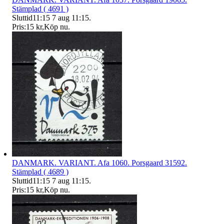
Stämplad ( 4691 )
Sluttid
11:15
7 aug 11:15
.
Pris:
15 kr
,
Köp nu
.
DANMARK. VARIANT. Afa 1060. Porsgaard 31592.
Stämplad ( 4689 )
Sluttid
11:15
7 aug 11:15
.
Pris:
15 kr
,
Köp nu
.