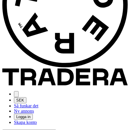
SEK
Så funkar det
Ny annons
Logga in
Skapa konto