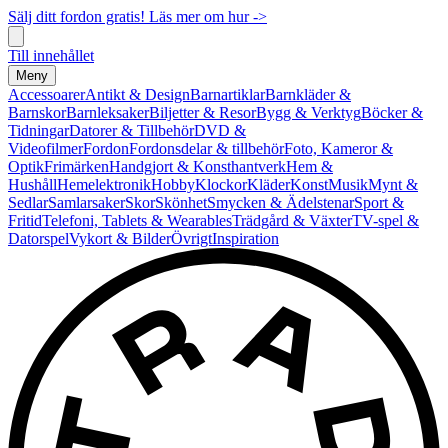
Sälj ditt fordon gratis! Läs mer om hur ->
Till innehållet
Meny
Accessoarer
Antikt & Design
Barnartiklar
Barnkläder &
Barnskor
Barnleksaker
Biljetter & Resor
Bygg & Verktyg
Böcker &
Tidningar
Datorer & Tillbehör
DVD &
Videofilmer
Fordon
Fordonsdelar & tillbehör
Foto, Kameror &
Optik
Frimärken
Handgjort & Konsthantverk
Hem &
Hushåll
Hemelektronik
Hobby
Klockor
Kläder
Konst
Musik
Mynt &
Sedlar
Samlarsaker
Skor
Skönhet
Smycken & Ädelstenar
Sport &
Fritid
Telefoni, Tablets & Wearables
Trädgård & Växter
TV-spel &
Datorspel
Vykort & Bilder
Övrigt
Inspiration