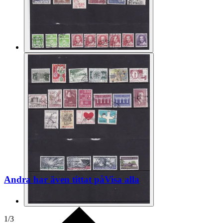
Andra har även tittat på
Visa alla
1
/
3