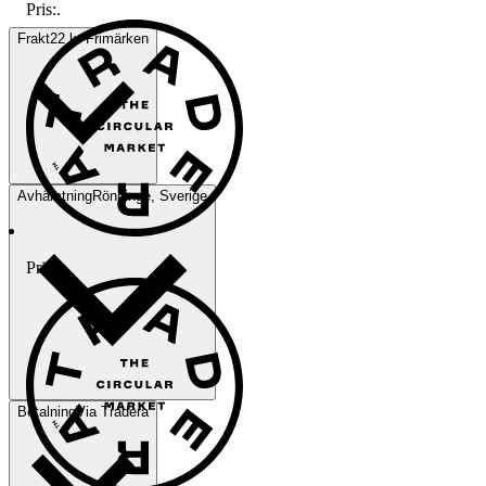
Pris:
.
Frakt
22 kr Frimärken
Avhämtning
Rönninge, Sverige
Pris:
.
Betalning
Via Tradera