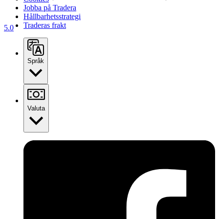
Jobba på Tradera
Hållbarhetsstrategi
Traderas frakt
5.0
Språk
Valuta