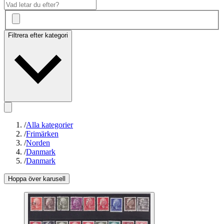
Filtrera efter kategori
/
Alla kategorier
/
Frimärken
/
Norden
/
Danmark
/
Danmark
Hoppa över karusell