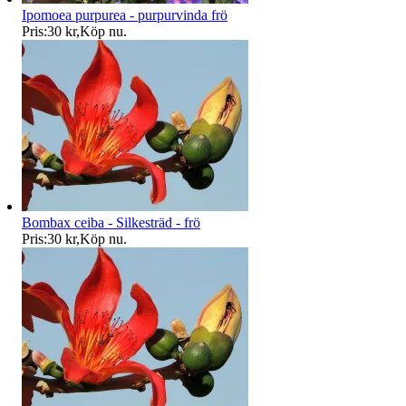
Ipomoea purpurea - purpurvinda frö
Pris:
30 kr
,
Köp nu
.
Bombax ceiba - Silkesträd - frö
Pris:
30 kr
,
Köp nu
.