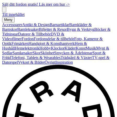
Sälj ditt fordon gratis! Läs mer om hur ->
Till innehållet
Meny
Accessoarer
Antikt & Design
Barnartiklar
Barnkläder &
Barnskor
Barnleksaker
Biljetter & Resor
Bygg & Verktyg
Böcker &
Tidningar
Datorer & Tillbehör
DVD &
Videofilmer
Fordon
Fordonsdelar & tillbehör
Foto, Kameror &
Optik
Frimärken
Handgjort & Konsthantverk
Hem &
Hushåll
Hemelektronik
Hobby
Klockor
Kläder
Konst
Musik
Mynt &
Sedlar
Samlarsaker
Skor
Skönhet
Smycken & Ädelstenar
Sport &
Fritid
Telefoni, Tablets & Wearables
Trädgård & Växter
TV-spel &
Datorspel
Vykort & Bilder
Övrigt
Inspiration