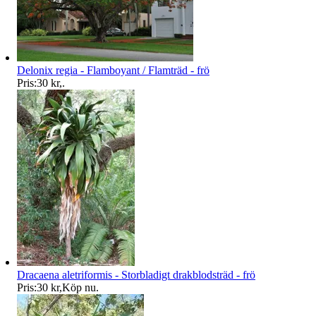
Delonix regia - Flamboyant / Flamträd - frö
Pris:
30 kr
,
.
Dracaena aletriformis - Storbladigt drakblodsträd - frö
Pris:
30 kr
,
Köp nu
.