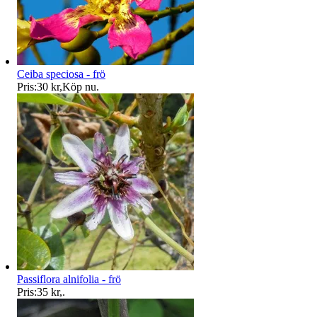
Ceiba speciosa - frö
Pris:
30 kr
,
Köp nu
.
Passiflora alnifolia - frö
Pris:
35 kr
,
.