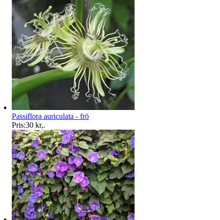
Passiflora auriculata - frö
Pris:
30 kr
,
.