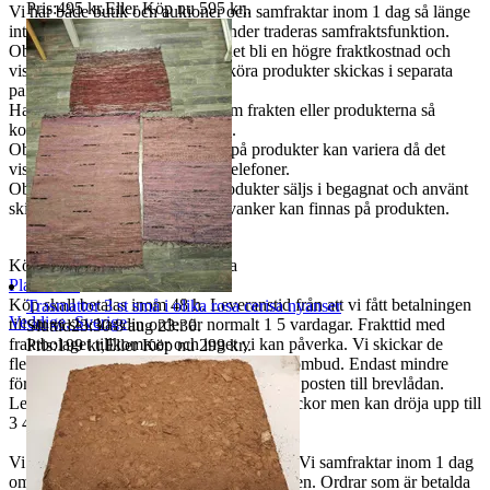
Pris:
495 kr
,
Eller Köp nu
595 kr
,
.
Vi har både butik och aukioner och samfraktar inom 1 dag så länge
inte varan är betald och du använder traderas samfraktsfunktion.
Observera att vid samfrakt kan det bli en högre fraktkostnad och
vissa skrymmande, tunga eller sköra produkter skickas i separata
paket.
Har du frågor och funderingar om frakten eller produkterna så
kontakta oss innan bud eller köp.
Observera att färgåtergivningen på produkter kan variera då det
visas olika på olika datorer och telefoner.
Observera att alla begagnade produkter säljs i begagnat och använt
skick, så mindre skador och skavanker kan finnas på produkten.
Köpvillkor Plantanica på Tradera
Plantanica
Köp skall betalas inom 48 h. Leveranstid från att vi fått betalningen
Trasmattor 3 st små i olika rosa cerisa nyanser
Veddige
,
Sverige
till att vi skickar din order är normalt 1 5 vardagar. Frakttid med
Sluttid
23:30
8 aug 23:30
.
fraktbolaget tillkommer och inget vi kan påverka. Vi skickar de
Pris:
199 kr
,
Eller Köp nu
299 kr
,
.
flesta försändelser spårbart med DHL till ombud. Endast mindre
försändelser med ringa värde skickas med posten till brevlådan.
Leveranstid med posten är normalt 1-2 veckor men kan dröja upp till
3 4 veckor.
Vi skickar med eget fraktavtal med DHL. Vi samfraktar inom 1 dag
om du använder dig av samfraktsfunktionen. Ordrar som är betalda