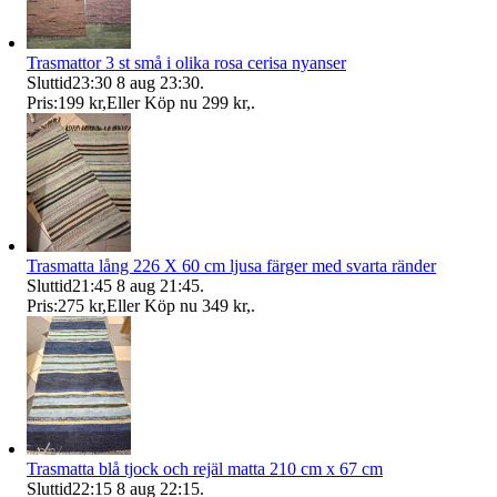
Trasmattor 3 st små i olika rosa cerisa nyanser
Sluttid
23:30
8 aug 23:30
.
Pris:
199 kr
,
Eller Köp nu
299 kr
,
.
Trasmatta lång 226 X 60 cm ljusa färger med svarta ränder
Sluttid
21:45
8 aug 21:45
.
Pris:
275 kr
,
Eller Köp nu
349 kr
,
.
Trasmatta blå tjock och rejäl matta 210 cm x 67 cm
Sluttid
22:15
8 aug 22:15
.