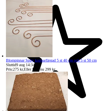
Blompinnar Spiry kopparfärgad 5 st 40 cm och 5 st 50 cm
Sluttid
9 aug 14:34
.
Pris:
275 kr
,
Eller Köp nu
299 kr
,
.