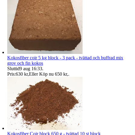
Kokosfiber coir 5 kg block - 3 pack - tvättad och buffrad mix
grov och fin kokos
Sluttid
9 aug 16:33
.
Pris:
630 kr
,
Eller Köp nu
650 kr
,
.
Kokosfiber Coir block 650 g - tvättad 10 st block