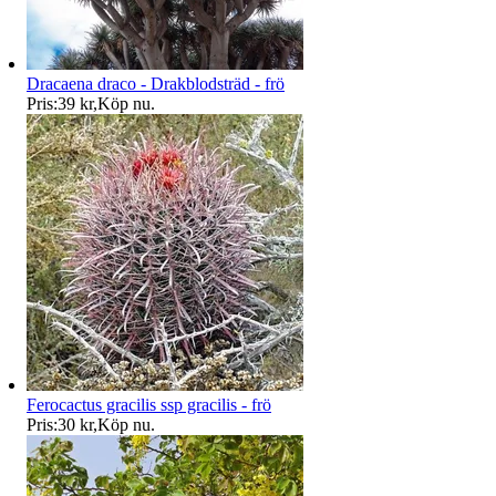
Dracaena draco - Drakblodsträd - frö
Pris:
39 kr
,
Köp nu
.
Ferocactus gracilis ssp gracilis - frö
Pris:
30 kr
,
Köp nu
.