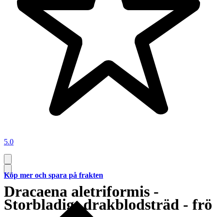
5.0
Köp mer och spara på frakten
Dracaena aletriformis -
Storbladigt drakblodsträd - frö