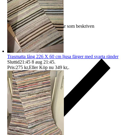
Ersättning om varan inte är som beskriven
Trasmatta lång 226 X 60 cm ljusa färger med svarta ränder
Sluttid
21:45
8 aug 21:45
.
Pris:
275 kr
,
Eller Köp nu
349 kr
,
.