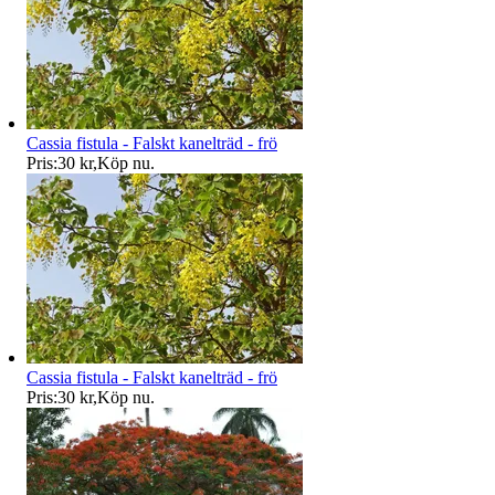
Cassia fistula - Falskt kanelträd - frö
Pris:
30 kr
,
Köp nu
.
Cassia fistula - Falskt kanelträd - frö
Pris:
30 kr
,
Köp nu
.