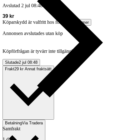
Avslutad
2 jul 08:48
39 kr
Köparskydd är valfritt hos företag.
Läs mer
Annonsen avslutades utan köp
Köpförfrågan är tyvärr inte tillgänglig.
Slutade
2 jul 08:48
Frakt
29 kr Annat fraktsätt
Betalning
Via Tradera
Samfrakt
1 dag