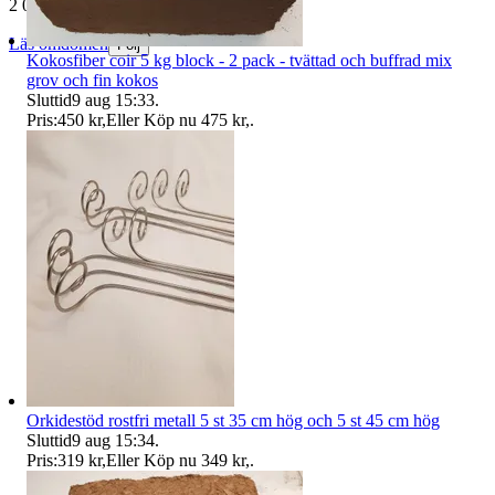
2 057 omdömen
Läs omdömen
Följ
Kokosfiber coir 5 kg block - 2 pack - tvättad och buffrad mix
grov och fin kokos
Sluttid
9 aug 15:33
.
Pris:
450 kr
,
Eller Köp nu
475 kr
,
.
Orkidestöd rostfri metall 5 st 35 cm hög och 5 st 45 cm hög
Sluttid
9 aug 15:34
.
Pris:
319 kr
,
Eller Köp nu
349 kr
,
.