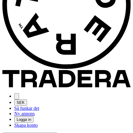
SEK
Så funkar det
Ny annons
Logga in
Skapa konto