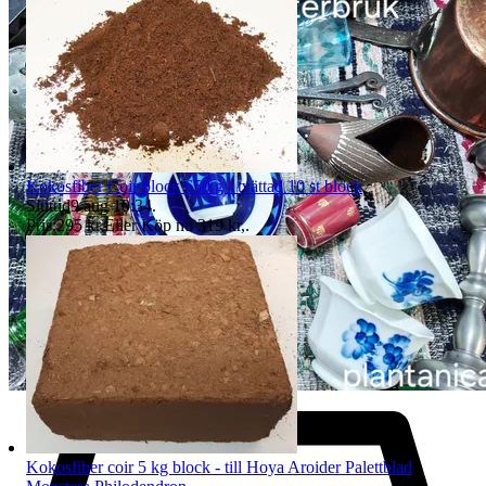
om skälig ersättning om det är mindre skada på varan.
Plantanica innehar F-skatt och alla varor säljs med 25 % moms
Kokosfiber Coir block 650 g - tvättad 10 st block
Sluttid
9 aug 10:34
.
Pris:
295 kr
,
Eller Köp nu
319 kr
,
.
Kokosfiber coir 5 kg block - till Hoya Aroider Palettblad