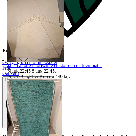
Beskrivning
Övriga gröna inomhusväxter
|
Trasmattor 2 st offwhite en stor och en liten matta
Frö
|
Sluttid
22:45
8 aug 22:45
.
Oanvänt
Pris:
379 kr
,
Eller Köp nu
449 kr
,
.
Helt ny och aldrig använd