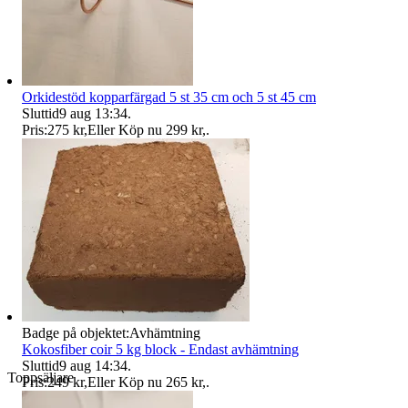
Orkidestöd kopparfärgad 5 st 35 cm och 5 st 45 cm
Sluttid
9 aug 13:34
.
Pris:
275 kr
,
Eller Köp nu
299 kr
,
.
Badge på objektet:
Avhämtning
Kokosfiber coir 5 kg block - Endast avhämtning
Sluttid
9 aug 14:34
.
Toppsäljare
Pris:
249 kr
,
Eller Köp nu
265 kr
,
.