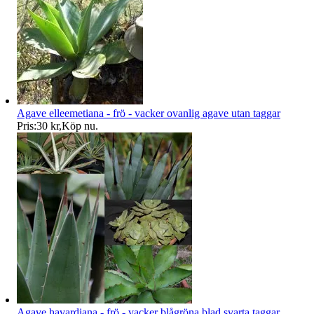
Agave elleemetiana - frö - vacker ovanlig agave utan taggar
Pris:
30 kr
,
Köp nu
.
Agave havardiana - frö - vacker blågröna blad svarta taggar