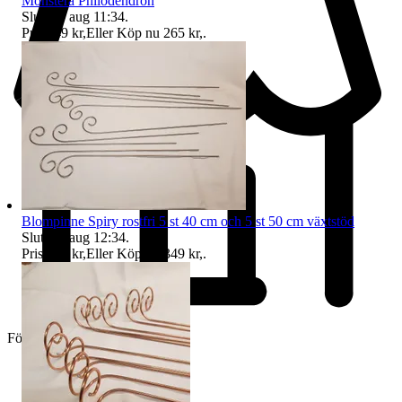
Monstera Philodendron
Sluttid
9 aug 11:34
.
Pris:
249 kr
,
Eller Köp nu
265 kr
,
.
Blompinne Spiry rostfri 5 st 40 cm och 5 st 50 cm växtstöd
Sluttid
9 aug 12:34
.
Pris:
319 kr
,
Eller Köp nu
349 kr
,
.
Företag