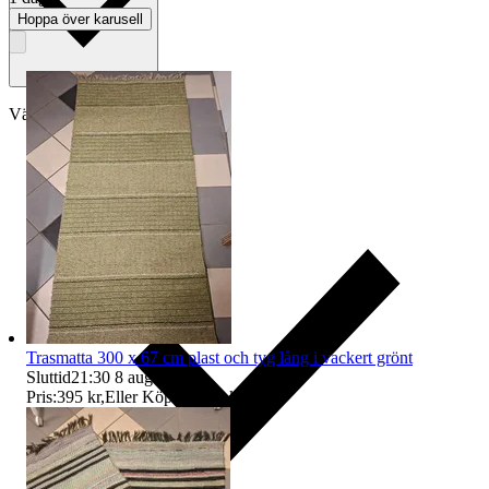
Hoppa över karusell
Välj till köparskydd
Trasmatta 300 x 67 cm plast och tyg lång i vackert grönt
Sluttid
21:30
8 aug 21:30
.
Pris:
395 kr
,
Eller Köp nu
495 kr
,
.