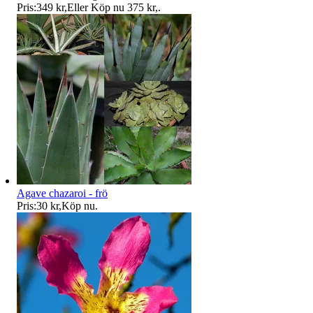
Pris:
349 kr
,
Eller Köp nu
375 kr
,
.
Agave chazaroi - frö
Pris:
30 kr
,
Köp nu
.