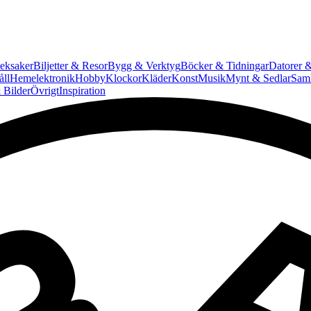
eksaker
Biljetter & Resor
Bygg & Verktyg
Böcker & Tidningar
Datorer &
ll
Hemelektronik
Hobby
Klockor
Kläder
Konst
Musik
Mynt & Sedlar
Saml
 Bilder
Övrigt
Inspiration