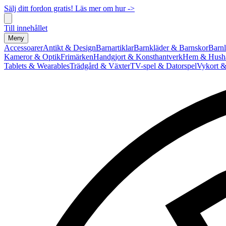
Sälj ditt fordon gratis! Läs mer om hur ->
Till innehållet
Meny
Accessoarer
Antikt & Design
Barnartiklar
Barnkläder & Barnskor
Barnl
Kameror & Optik
Frimärken
Handgjort & Konsthantverk
Hem & Hushå
Tablets & Wearables
Trädgård & Växter
TV-spel & Datorspel
Vykort &