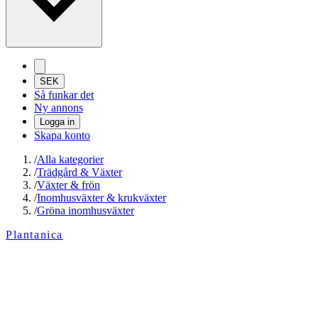
SEK
Så funkar det
Ny annons
Logga in
Skapa konto
/
Alla kategorier
/
Trädgård & Växter
/
Växter & frön
/
Inomhusväxter & krukväxter
/
Gröna inomhusväxter
Plantanica