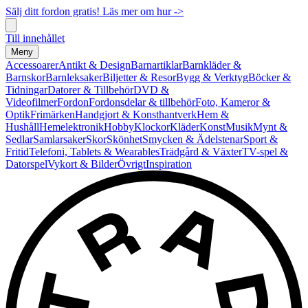
Sälj ditt fordon gratis! Läs mer om hur ->
Till innehållet
Meny
Accessoarer
Antikt & Design
Barnartiklar
Barnkläder &
Barnskor
Barnleksaker
Biljetter & Resor
Bygg & Verktyg
Böcker &
Tidningar
Datorer & Tillbehör
DVD &
Videofilmer
Fordon
Fordonsdelar & tillbehör
Foto, Kameror &
Optik
Frimärken
Handgjort & Konsthantverk
Hem &
Hushåll
Hemelektronik
Hobby
Klockor
Kläder
Konst
Musik
Mynt &
Sedlar
Samlarsaker
Skor
Skönhet
Smycken & Ädelstenar
Sport &
Fritid
Telefoni, Tablets & Wearables
Trädgård & Växter
TV-spel &
Datorspel
Vykort & Bilder
Övrigt
Inspiration