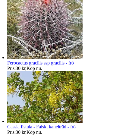
Ferocactus gracilis ssp gracilis - frö
Pris:
30 kr
,
Köp nu
.
Cassia fistula - Falskt kanelträd - frö
Pris:
30 kr
,
Köp nu
.