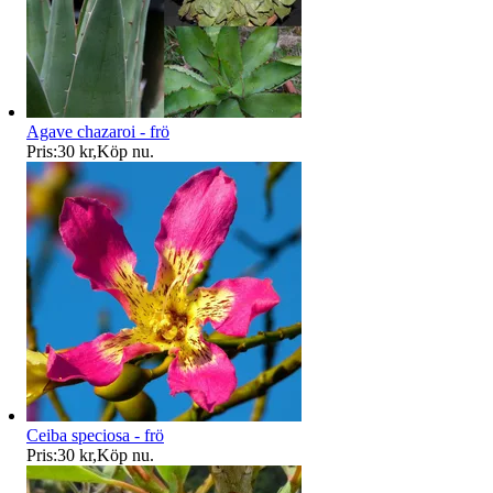
Agave chazaroi - frö
Pris:
30 kr
,
Köp nu
.
Ceiba speciosa - frö
Pris:
30 kr
,
Köp nu
.