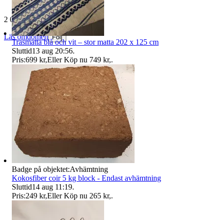
2 057 omdömen
Läs omdömen
Följ
Trasmatta blå och vit – stor matta 202 x 125 cm
Sluttid
13 aug 20:56
.
Pris:
699 kr
,
Eller Köp nu
749 kr
,
.
Badge på objektet:
Avhämtning
Kokosfiber coir 5 kg block - Endast avhämtning
Sluttid
14 aug 11:19
.
Pris:
249 kr
,
Eller Köp nu
265 kr
,
.