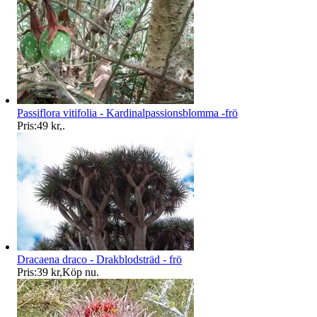
Passiflora vitifolia - Kardinalpassionsblomma -frö
Pris:
49 kr
,
.
Dracaena draco - Drakblodsträd - frö
Pris:
39 kr
,
Köp nu
.