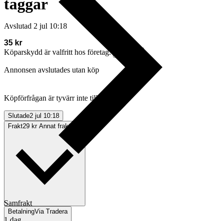
taggar
Avslutad
2 jul 10:18
35 kr
Köparskydd är valfritt hos företag.
Läs mer
Annonsen avslutades utan köp
Köpförfrågan är tyvärr inte tillgänglig.
Slutade
2 jul 10:18
Frakt
29 kr Annat fraktsätt
Samfrakt
Betalning
Via Tradera
1 dag