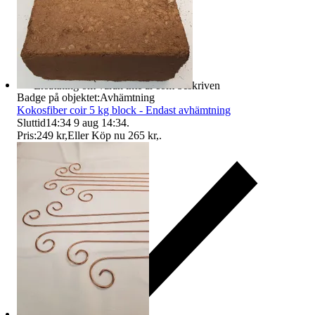
Ersättning om varan inte är som beskriven
Badge på objektet:
Avhämtning
Kokosfiber coir 5 kg block - Endast avhämtning
Sluttid
14:34
9 aug 14:34
.
Pris:
249 kr
,
Eller Köp nu
265 kr
,
.