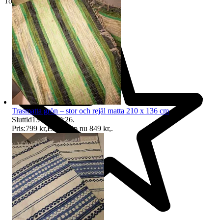
Toppsäljare
Trasmatta grön – stor och rejäl matta 210 x 136 cm
Sluttid
13 aug 20:26
.
Pris:
799 kr
,
Eller Köp nu
849 kr
,
.