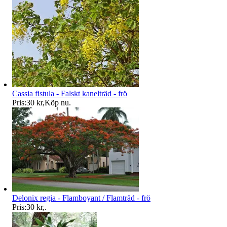
Cassia fistula - Falskt kanelträd - frö
Pris:
30 kr
,
Köp nu
.
Delonix regia - Flamboyant / Flamträd - frö
Pris:
30 kr
,
.