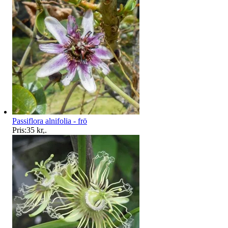
Passiflora alnifolia - frö
Pris:
35 kr
,
.