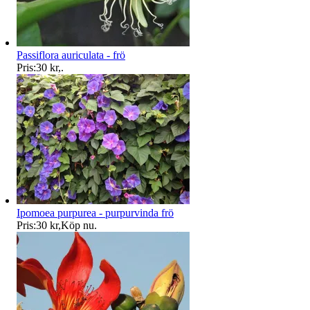
Passiflora auriculata - frö
Pris:
30 kr
,
.
Ipomoea purpurea - purpurvinda frö
Pris:
30 kr
,
Köp nu
.