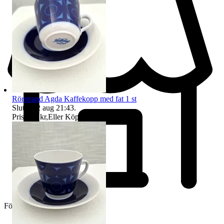
Rörstrand Agda Kaffekopp med fat 1 st
Sluttid
12 aug 21:43
.
Pris:
275 kr
,
Eller Köp nu
295 kr
,
.
Företag