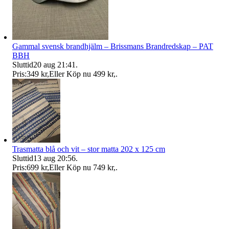
Gammal svensk brandhjälm – Brissmans Brandredskap – PAT
BBH
Sluttid
20 aug 21:41
.
Pris:
349 kr
,
Eller Köp nu
499 kr
,
.
Trasmatta blå och vit – stor matta 202 x 125 cm
Sluttid
13 aug 20:56
.
Pris:
699 kr
,
Eller Köp nu
749 kr
,
.