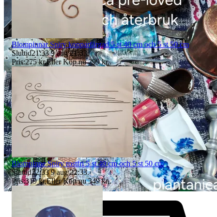
fota allt emballage tills ärendet är klart. Plantanica äger rätten att
besluta om varan skall returneras och full återbetalning skall göras
eller om en ny vara skall skickas, eller om vi kan komma överens
om skälig ersättning om det är mindre skada på varan.
Blompinnar Spiry kopparfärgad 5 st 40 cm och 5 st 50 cm
Plantanica innehar F-skatt och alla varor säljs med 25 % moms
Sluttid
21:33
9 aug 21:33
.
Pris:
275 kr
,
Eller Köp nu
299 kr
,
.
Blompinne Spiry rostfri 5 st 40 cm och 5 st 50 cm
Sluttid
22:33
9 aug 22:33
.
Pris:
319 kr
,
Eller Köp nu
349 kr
,
.