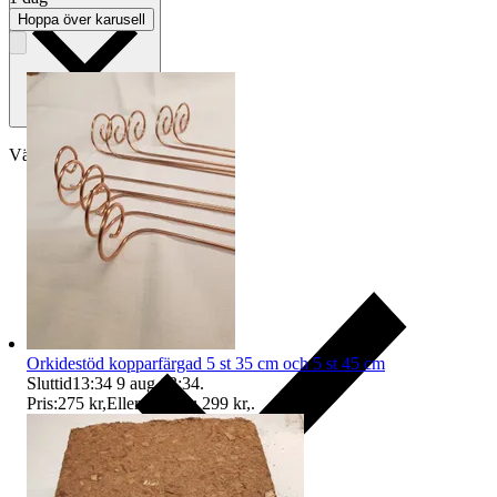
Hoppa över karusell
Välj till köparskydd
Orkidestöd kopparfärgad 5 st 35 cm och 5 st 45 cm
Sluttid
13:34
9 aug 13:34
.
Pris:
275 kr
,
Eller Köp nu
299 kr
,
.