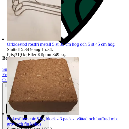
Orkidestöd rostfri metall 5 st 35 cm hög och 5 st 45 cm hög
Sluttid
15:34
9 aug 15:34
.
Pris:
319 kr
,
Eller Köp nu
349 kr
,
.
Beskrivning
Suckulenter
|
Frö
|
Oanvänt
Helt ny och aldrig använd
Kokosfiber coir 5 kg block - 3 pack - tvättad och buffrad mix
grov och fin kokos