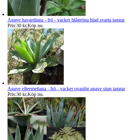
Agave havardiana - frö - vacker blågröna blad svarta taggar
Pris:
30 kr
,
Köp nu
.
Agave elleemetiana - frö - vacker ovanlig agave utan taggar
Pris:
30 kr
,
Köp nu
.