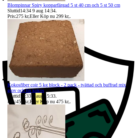
Blompinnar Spiry kopparfärgad 5 st 40 cm och 5 st 50 cm
Sluttid
14:34
9 aug 14:34
.
Pris:
275 kr
,
Eller Köp nu
299 kr
,
.
Ersättning om du inte får din vara
Kokosfiber coir 5 kg block - 2 pack - tvättad och buffrad mix
grov och fin kokos
Sluttid
15:33
9 aug 15:33
.
Pris:
450 kr
,
Eller Köp nu
475 kr
,
.