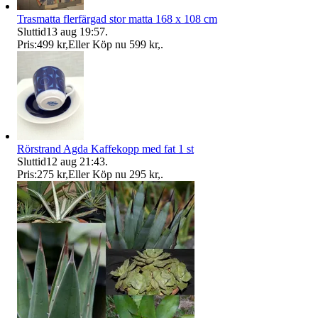
Trasmatta flerfärgad stor matta 168 x 108 cm
Sluttid
13 aug 19:57
.
Pris:
499 kr
,
Eller Köp nu
599 kr
,
.
Rörstrand Agda Kaffekopp med fat 1 st
Sluttid
12 aug 21:43
.
Pris:
275 kr
,
Eller Köp nu
295 kr
,
.