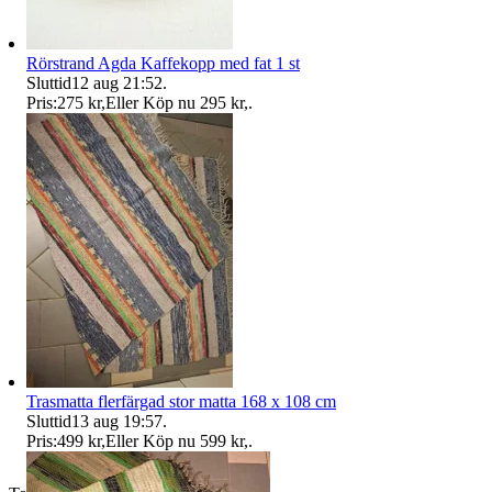
Rörstrand Agda Kaffekopp med fat 1 st
Sluttid
12 aug 21:52
.
Pris:
275 kr
,
Eller Köp nu
295 kr
,
.
Trasmatta flerfärgad stor matta 168 x 108 cm
Sluttid
13 aug 19:57
.
Pris:
499 kr
,
Eller Köp nu
599 kr
,
.