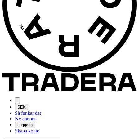
SEK
Så funkar det
Ny annons
Logga in
Skapa konto