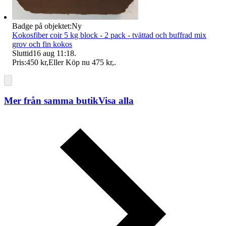
Badge på objektet:
Ny
Kokosfiber coir 5 kg block - 2 pack - tvättad och buffrad mix
grov och fin kokos
Sluttid
16 aug 11:18
.
Pris:
450 kr
,
Eller Köp nu
475 kr
,
.
Mer från samma butik
Visa alla