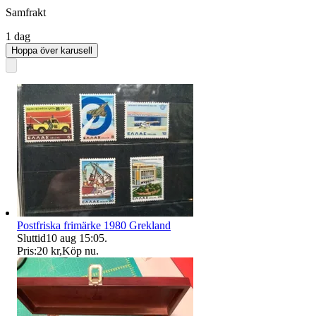
Samfrakt
1 dag
Hoppa över karusell
Postfriska frimärke 1980 Grekland
Sluttid
10 aug 15:05
.
Pris:
20 kr
,
Köp nu
.