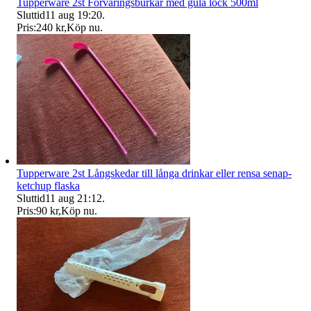
Tupperware 2st Förvaringsburkar med gula lock 500ml
Sluttid
11 aug 19:20
.
Pris:
240 kr
,
Köp nu
.
Tupperware 2st Långskedar till långa drinkar eller rensa senap-
ketchup flaska
Sluttid
11 aug 21:12
.
Pris:
90 kr
,
Köp nu
.