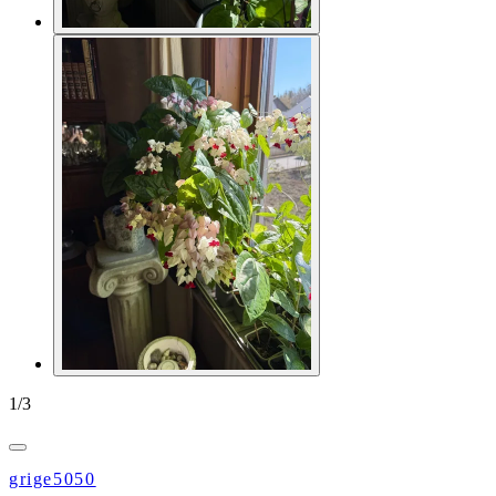
1
/
3
grige5050