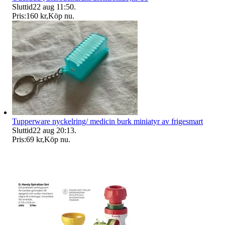
Sluttid
22 aug 11:50
.
Pris:
160 kr
,
Köp nu
.
Tupperware nyckelring/ medicin burk miniatyr av frigesmart
Sluttid
22 aug 20:13
.
Pris:
69 kr
,
Köp nu
.