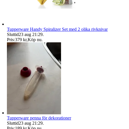
Tupperware Handy Spiralizer Set med 2 olika rivknivar
Sluttid
23 aug 21:29
.
Pris:
379 kr
,
Köp nu
.
Tupperware penna för dekorationer
Sluttid
23 aug 21:29
.
Pris:
189 kr
,
Köp nu
.