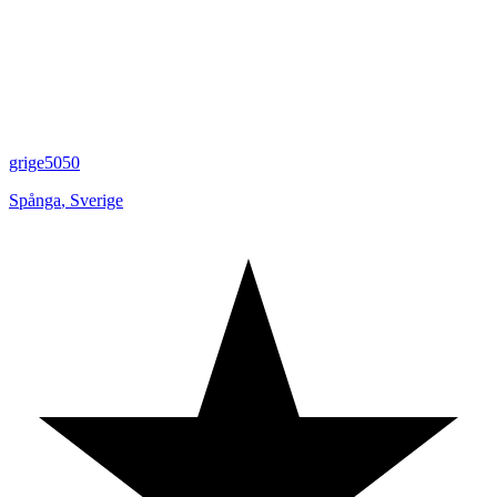
grige5050
Spånga
,
Sverige