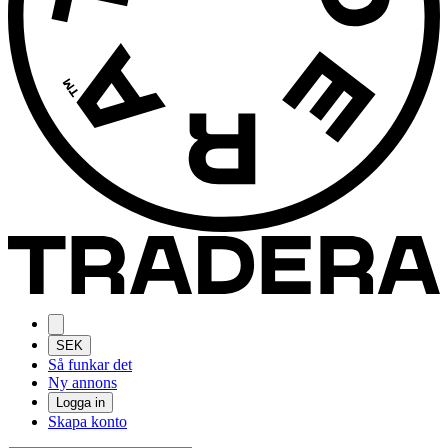
SEK
Så funkar det
Ny annons
Logga in
Skapa konto