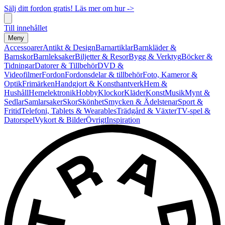
Sälj ditt fordon gratis! Läs mer om hur ->
Till innehållet
Meny
Accessoarer
Antikt & Design
Barnartiklar
Barnkläder &
Barnskor
Barnleksaker
Biljetter & Resor
Bygg & Verktyg
Böcker &
Tidningar
Datorer & Tillbehör
DVD &
Videofilmer
Fordon
Fordonsdelar & tillbehör
Foto, Kameror &
Optik
Frimärken
Handgjort & Konsthantverk
Hem &
Hushåll
Hemelektronik
Hobby
Klockor
Kläder
Konst
Musik
Mynt &
Sedlar
Samlarsaker
Skor
Skönhet
Smycken & Ädelstenar
Sport &
Fritid
Telefoni, Tablets & Wearables
Trädgård & Växter
TV-spel &
Datorspel
Vykort & Bilder
Övrigt
Inspiration