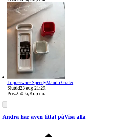
Tupperware SpeedyMando Grater
Sluttid
23 aug 21:29
.
Pris:
250 kr
,
Köp nu
.
Andra har även tittat på
Visa alla