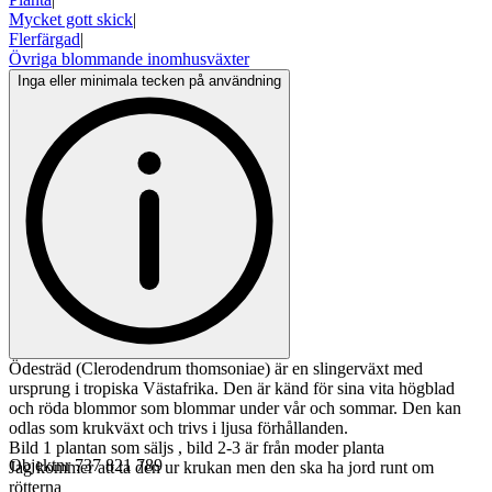
Mycket gott skick
|
Flerfärgad
|
Övriga blommande inomhusväxter
Inga eller minimala tecken på användning
Ödesträd (Clerodendrum thomsoniae) är en slingerväxt med
ursprung i tropiska Västafrika. Den är känd för sina vita högblad
och röda blommor som blommar under vår och sommar. Den kan
odlas som krukväxt och trivs i ljusa förhållanden.
Bild 1 plantan som säljs , bild 2-3 är från moder planta
Objektnr
737 821 789
Jag kommer att ta den ur krukan men den ska ha jord runt om
rötterna