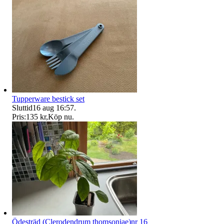
Tupperware bestick set
Sluttid
16 aug 16:57
.
Pris:
135 kr
,
Köp nu
.
Ödesträd (Clerodendrum thomsoniae)nr 16