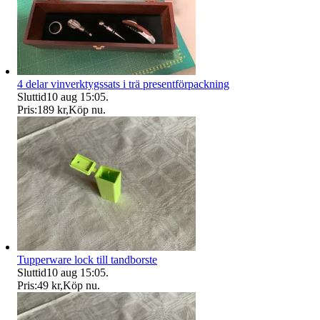
4 delar vinverktygssats i trä presentförpackning
Sluttid
10 aug 15:05
.
Pris:
189 kr
,
Köp nu
.
Tupperware lock till tandborste
Sluttid
10 aug 15:05
.
Pris:
49 kr
,
Köp nu
.