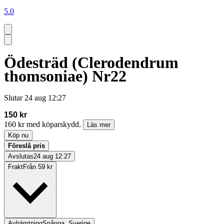
5.0
Ödesträd (Clerodendrum
thomsoniae) Nr22
Slutar
24 aug 12:27
150 kr
160 kr med köparskydd.
Läs mer
Köp nu
Föreslå pris
Avslutas
24 aug 12:27
Frakt
Från 59 kr
Avhämtning
Spånga, Sverige