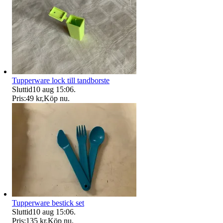
Tupperware lock till tandborste
Sluttid
10 aug 15:06
.
Pris:
49 kr
,
Köp nu
.
Tupperware bestick set
Sluttid
10 aug 15:06
.
Pris:
135 kr
,
Köp nu
.