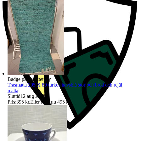
Badge på objektet:
Ny
Trasmatta 295 X 80 turkos havsblå stor och bred och rejäl
matta
Sluttid
12 aug 21:45
.
Pris:
395 kr
,
Eller Köp nu
495 kr
,
.