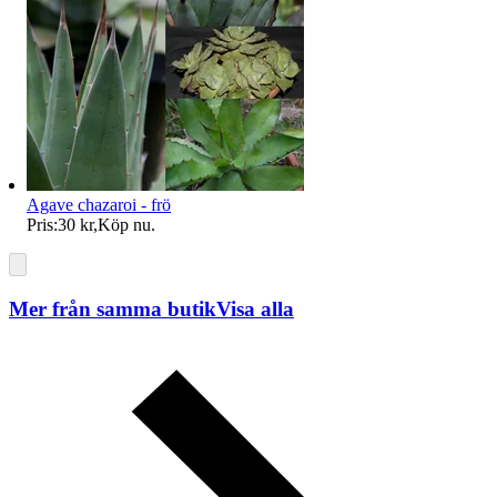
Agave chazaroi - frö
Pris:
30 kr
,
Köp nu
.
Mer från samma butik
Visa alla