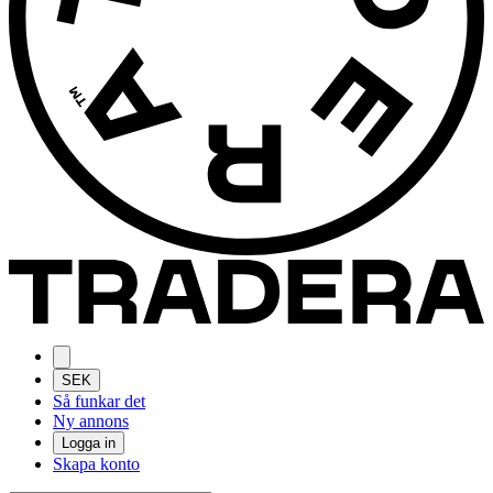
SEK
Så funkar det
Ny annons
Logga in
Skapa konto