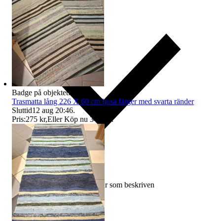
Badge på objektet:
Ny
Trasmatta lång 226 X 60 cm ljusa färger med svarta ränder
Sluttid
12 aug 20:46
.
Pris:
275 kr
,
Eller Köp nu
349 kr
,
.
Ersättning om varan inte är som beskriven