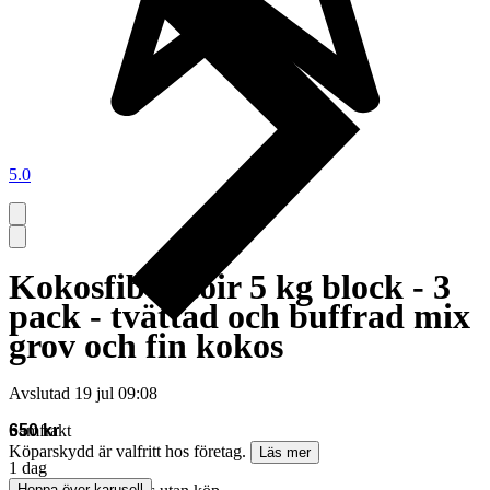
5.0
Kokosfiber coir 5 kg block - 3
pack - tvättad och buffrad mix
grov och fin kokos
Avslutad
19 jul 09:08
Samfrakt
650 kr
Köparskydd är valfritt hos företag.
Läs mer
1 dag
Hoppa över karusell