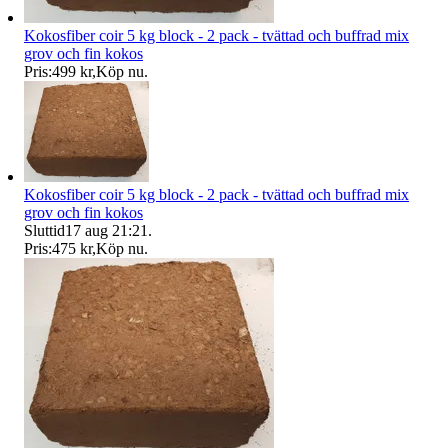
Kokosfiber coir 5 kg block - 2 pack - tvättad och buffrad mix
grov och fin kokos
Pris:
499 kr
,
Köp nu
.
Kokosfiber coir 5 kg block - 2 pack - tvättad och buffrad mix
grov och fin kokos
Sluttid
17 aug 21:21
.
Pris:
475 kr
,
Köp nu
.