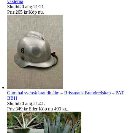
växterna
Sluttid
20 aug 21:21
.
Pris:
265 kr
,
Köp nu
.
Gammal svensk brandhjälm – Brissmans Brandredskap – PAT
BBH
Sluttid
20 aug 21:41
.
Pris:
349 kr
,
Eller Köp nu
499 kr
,
.