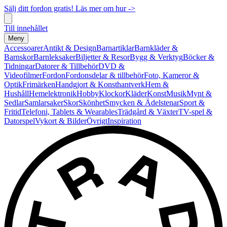
Sälj ditt fordon gratis! Läs mer om hur ->
Till innehållet
Meny
Accessoarer
Antikt & Design
Barnartiklar
Barnkläder &
Barnskor
Barnleksaker
Biljetter & Resor
Bygg & Verktyg
Böcker &
Tidningar
Datorer & Tillbehör
DVD &
Videofilmer
Fordon
Fordonsdelar & tillbehör
Foto, Kameror &
Optik
Frimärken
Handgjort & Konsthantverk
Hem &
Hushåll
Hemelektronik
Hobby
Klockor
Kläder
Konst
Musik
Mynt &
Sedlar
Samlarsaker
Skor
Skönhet
Smycken & Ädelstenar
Sport &
Fritid
Telefoni, Tablets & Wearables
Trädgård & Växter
TV-spel &
Datorspel
Vykort & Bilder
Övrigt
Inspiration