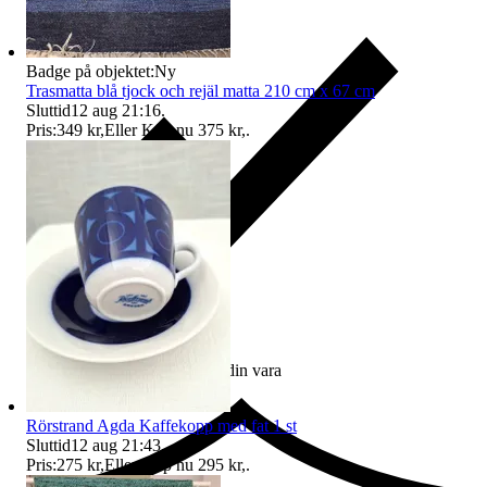
Badge på objektet:
Ny
Trasmatta blå tjock och rejäl matta 210 cm x 67 cm
Sluttid
12 aug 21:16
.
Pris:
349 kr
,
Eller Köp nu
375 kr
,
.
Ersättning om du inte får din vara
Rörstrand Agda Kaffekopp med fat 1 st
Sluttid
12 aug 21:43
.
Pris:
275 kr
,
Eller Köp nu
295 kr
,
.