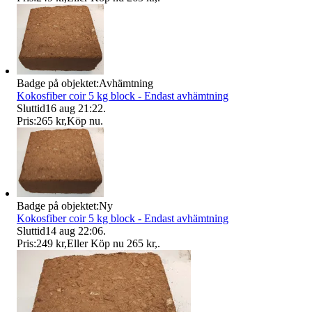
Badge på objektet:
Avhämtning
Kokosfiber coir 5 kg block - Endast avhämtning
Sluttid
16 aug 21:22
.
Pris:
265 kr
,
Köp nu
.
Badge på objektet:
Ny
Kokosfiber coir 5 kg block - Endast avhämtning
Sluttid
14 aug 22:06
.
Pris:
249 kr
,
Eller Köp nu
265 kr
,
.