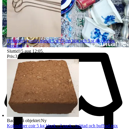
eller om en ny vara skall skickas, eller om vi kan komma överens
om skälig ersättning om det är mindre skada på varan.
Plantanica innehar F-skatt och alla varor säljs med 25 % moms
Orkidestöd rostfri metall 5 st 35 cm hög och 5 st 45 cm hög
växtstöd
Sluttid
15 aug 12:05
.
Pris:
319 kr
,
Eller Köp nu
349 kr
,
.
Badge på objektet:
Ny
Kokosfiber coir 5 kg block - 2 pack - tvättad och buffrad mix