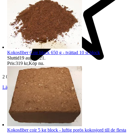
Kokosfiber Coir block 650 g - tvättad 10 st block
Sluttid
19 aug 21:21
.
Pris:
319 kr
,
Köp nu
.
2 057 omdömen
Läs omdömen
Följ
Kokosfiber coir 5 kg block - luftig porös kokosjord till de flesta