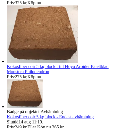
Pris:
325 kr
,
Köp nu
.
Kokosfiber coir 5 kg block - till Hoya Aroider Palettblad
Monstera Philodendron
Pris:
275 kr
,
Köp nu
.
Badge på objektet:
Avhämtning
Kokosfiber coir 5 kg block - Endast avhämtning
Sluttid
14 aug 11:19
.
Pris:
249 kr
,
Eller Köp nu
265 kr
,
.