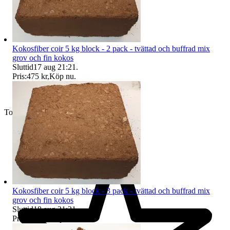
Kokosfiber coir 5 kg block - 2 pack - tvättad och buffrad mix
grov och fin kokos
Sluttid
17 aug 21:21
.
Pris:
475 kr
,
Köp nu
.
Toppsäljare
Kokosfiber coir 5 kg block - 3 pack - tvättad och buffrad mix
grov och fin kokos
Sluttid
18 aug 21:21
.
Pris:
650 kr
,
Köp nu
.