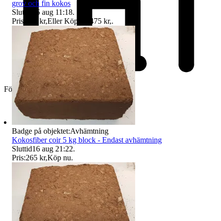
grov och fin kokos
Sluttid
16 aug 11:18
.
Pris:
450 kr
,
Eller Köp nu
475 kr
,
.
Företag
Badge på objektet:
Avhämtning
Kokosfiber coir 5 kg block - Endast avhämtning
Sluttid
16 aug 21:22
.
Pris:
265 kr
,
Köp nu
.