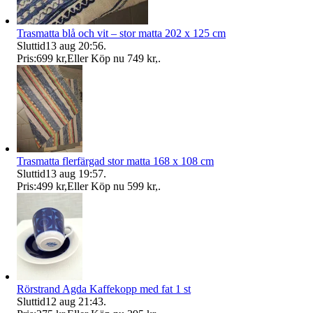
Trasmatta blå och vit – stor matta 202 x 125 cm
Sluttid
13 aug 20:56
.
Pris:
699 kr
,
Eller Köp nu
749 kr
,
.
Trasmatta flerfärgad stor matta 168 x 108 cm
Sluttid
13 aug 19:57
.
Pris:
499 kr
,
Eller Köp nu
599 kr
,
.
Rörstrand Agda Kaffekopp med fat 1 st
Sluttid
12 aug 21:43
.