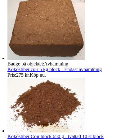
Badge på objektet:
Avhämtning
Kokosfiber coir 5 kg block - Endast avhämtning
Pris:
275 kr
,
Köp nu
.
Kokosfiber Coir block 650 g - tvättad 10 st block