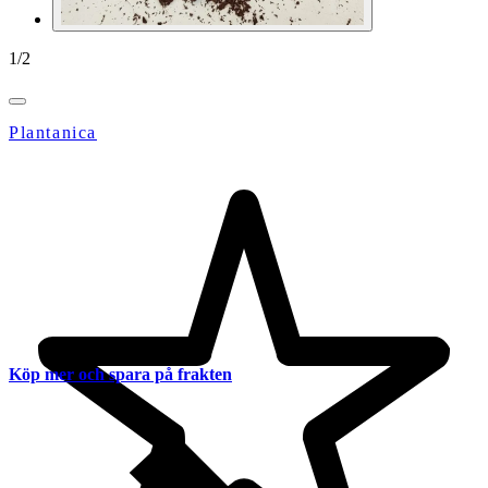
1
/
2
Plantanica
Köp mer och spara på frakten