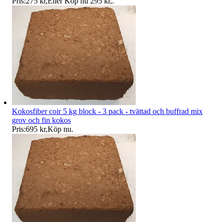
Pris:
275 kr
,
Eller Köp nu
295 kr
,
.
Kokosfiber coir 5 kg block - 3 pack - tvättad och buffrad mix
grov och fin kokos
Pris:
695 kr
,
Köp nu
.