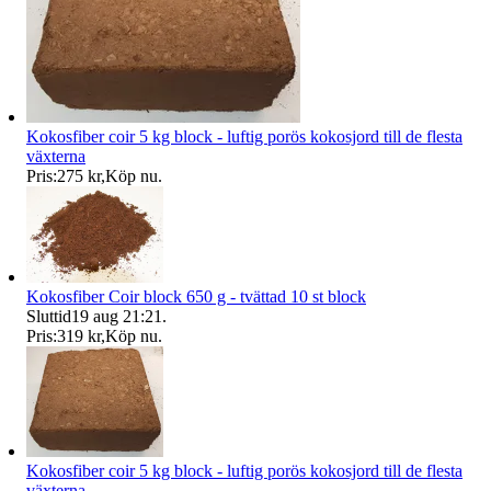
Kokosfiber coir 5 kg block - luftig porös kokosjord till de flesta
växterna
Pris:
275 kr
,
Köp nu
.
Kokosfiber Coir block 650 g - tvättad 10 st block
Sluttid
19 aug 21:21
.
Pris:
319 kr
,
Köp nu
.
Kokosfiber coir 5 kg block - luftig porös kokosjord till de flesta
växterna