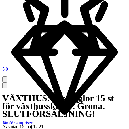
5.0
VÄXTHUS. Fästögglor 15 st
för växthusskenor. Grona.
SLUTFÖRSÄLJNING!
Jämför slutpriser
Avslutad
16 maj 12:21