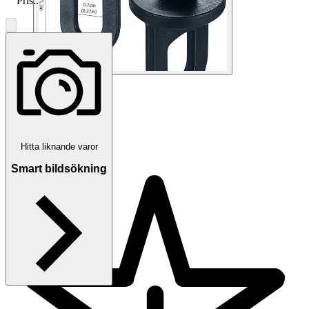
Pris:
.
1
/
9
Leif Baltazars
Hitta liknande varor
Smart bildsökning