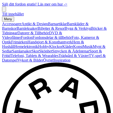
Sälj ditt fordon gratis! Läs mer om hur ->
Till innehållet
Meny
Accessoarer
Antikt & Design
Barnartiklar
Barnkläder &
Barnskor
Barnleksaker
Biljetter & Resor
Bygg & Verktyg
Böcker &
Tidningar
Datorer & Tillbehör
DVD &
Videofilmer
Fordon
Fordonsdelar & tillbehör
Foto, Kameror &
Optik
Frimärken
Handgjort & Konsthantverk
Hem &
Hushåll
Hemelektronik
Hobby
Klockor
Kläder
Konst
Musik
Mynt &
Sedlar
Samlarsaker
Skor
Skönhet
Smycken & Ädelstenar
Sport &
Fritid
Telefoni, Tablets & Wearables
Trädgård & Växter
TV-spel &
Datorspel
Vykort & Bilder
Övrigt
Inspiration