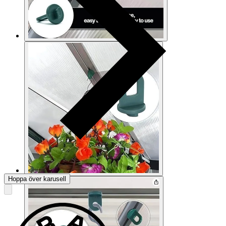
Hoppa över karusell