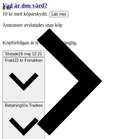
Vad är den värd?
8 kr
10 kr med köparskydd.
Läs mer
Annonsen avslutades utan köp
Köpförfrågan är tyvärr inte tillgänglig.
Slutade
16 maj 12:21
Frakt
22 kr Frimärken
Betalning
Via Tradera