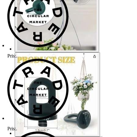
Pris:
.
Pris:
.