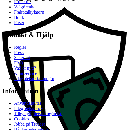
ProLister
Välgörenhet
Fraktkalkylatorn
Butik
Priser
Kontakt & Hjälp
Regler
Press
Säkerhet
FAQ
Vad är nytt?
Kundservice
Integritetsinställningar
Information
Användaravtal
Integritetspolicy
Tillgänglighetsredogörelse
Cookies
Jobba på Tradera
Hållbarhetsstrategi