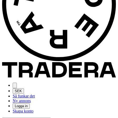
SEK
Så funkar det
Ny annons
Logga in
Skapa konto