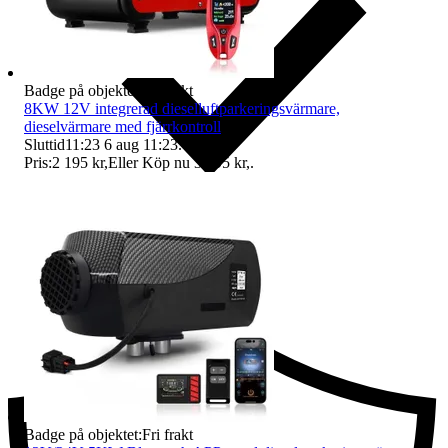
Badge på objektet:
Fri frakt
8KW 12V integrerad dieselluftparkeringsvärmare,
dieselvärmare med fjärrkontroll
Sluttid
11:23
6 aug 11:23
.
Pris:
2 195 kr
,
Eller Köp nu
3 295 kr
,
.
Ersättning om du inte får din vara
Badge på objektet:
Fri frakt