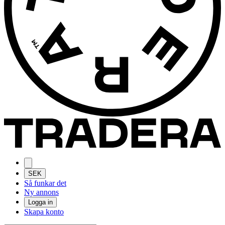
SEK
Så funkar det
Ny annons
Logga in
Skapa konto