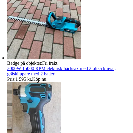
Badge på objektet:
Fri frakt
2000W 15000 RPM elektrisk häcksax med 2 olika knivar,
gräsklippare med 2 batteri
Pris:
1 595 kr
,
Köp nu
.