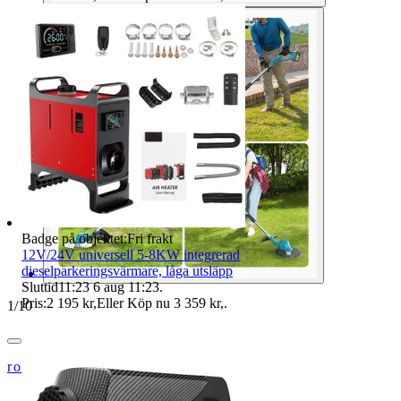
Badge på objektet:
Fri frakt
12V/24V universell 5-8KW integrerad
dieselparkeringsvärmare, låga utsläpp
Sluttid
11:23
6 aug 11:23
.
Pris:
2 195 kr
,
Eller Köp nu
3 359 kr
,
.
1
/
10
roligstation