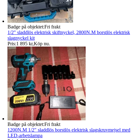
Badge på objektet:
Fri frakt
1/2" sladdlös elektrisk skiftnyckel, 2800N.M borstlös elektrisk
slagnyckel kit
Pris:
1 895 kr
,
Köp nu
.
Badge på objektet:
Fri frakt
1200N.M 1/2" sladdlös borstlös elektrisk slagskruvmejsel med
LED-arbetslampa