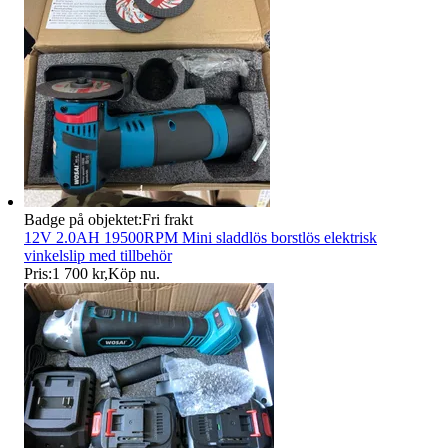
Badge på objektet:
Fri frakt
12V 2.0AH 19500RPM Mini sladdlös borstlös elektrisk
vinkelslip med tillbehör
Pris:
1 700 kr
,
Köp nu
.