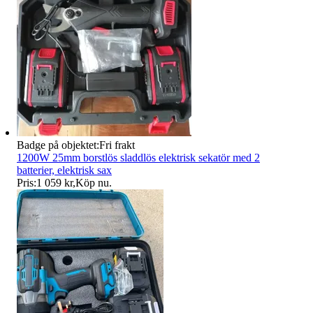
Badge på objektet:
Fri frakt
1200W 25mm borstlös sladdlös elektrisk sekatör med 2
batterier, elektrisk sax
Pris:
1 059 kr
,
Köp nu
.