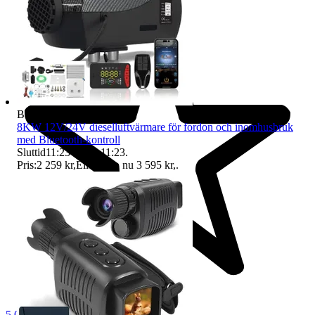
Badge på objektet:
Fri frakt
8KW 12V/24V dieselluftvärmare för fordon och inomhusbruk
med Bluetooth-kontroll
Sluttid
11:23
6 aug 11:23
.
Pris:
2 259 kr
,
Eller Köp nu
3 595 kr
,
.
5.0