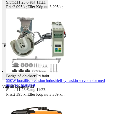
Sluttid
11:23
6 aug 11:23
.
Pris:
2 095 kr
,
Eller Köp nu
3 295 kr
,
.
Betalning
Via Tradera
Badge på objektet:
Fri frakt
550W borstlös precision industriell symaskin servomotor med
justerbar hastighet
Välj till köparskydd
Sluttid
11:23
6 aug 11:23
.
Pris:
2 395 kr
,
Eller Köp nu
3 359 kr
,
.