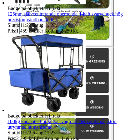
Badge på objektet:
Fri frakt
125mm självcentrerande oberoende 4-käft svarvchuck,hög
precision,vändbara käftar
Sluttid
11:23
6 aug 11:23
.
Pris:
1 459 kr
,
Eller Köp nu
2 259 kr
,
.
Badge på objektet:
Fri frakt
100kg kapacitet hopfällbar vagn för flera ändamål, stort
utrymme, humaniserad
Sluttid
11:23
6 aug 11:23
.
Pris:
2 395 kr
,
Eller Köp nu
3 695 kr
,
.