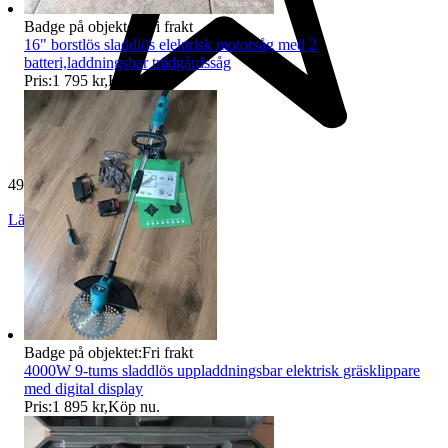
Badge på objektet:
Fri frakt
16" borstlös sladdlös elektrisk motorsåg med 2
batteri,laddningsbar trädgårdssåg
Pris:
1 795 kr
,
Köp nu
.
499 omdömen
Läs omdömen
Följ
Badge på objektet:
Fri frakt
4000W 9-tums sladdlös uppladdningsbar elektrisk gräsklippare
med digital display
Pris:
1 895 kr
,
Köp nu
.