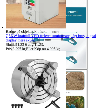
Badge på objektet:
Fri frakt
7,5KW kraftfull VFD frekvensomformare, lågt brus, digital
display, flera skydd
Sluttid
11:23
6 aug 11:23
.
Pris:
3 295 kr
,
Eller Köp nu
4 995 kr
,
.