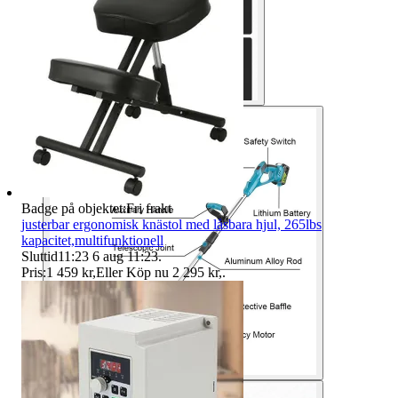
Badge på objektet:
Fri frakt
justerbar ergonomisk knästol med låsbara hjul, 265lbs
kapacitet,multifunktionell
Sluttid
11:23
6 aug 11:23
.
Pris:
1 459 kr
,
Eller Köp nu
2 295 kr
,
.