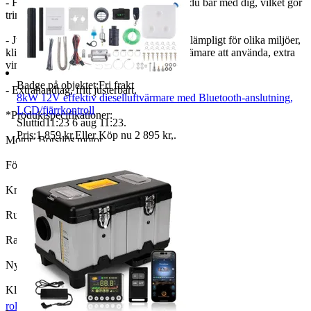
- Huvudet kan demonteras till den storlek du bär med dig, vilket gör
trimningen mycket enkel.
- Justering av klipphuvudet i flera vinklar, lämpligt för olika miljöer,
klippning, trimning och grönskande, bekvämare att använda, extra
vinkeljusteringsknapp är mer praktiskt.
Badge på objektet:
Fri frakt
- Extrahandtag, fritt justerbart.
8kW 12V effektiv dieselluftvärmare med Bluetooth-anslutning,
LCD/fjärrkontroll
*Produktspecifikationer:
Sluttid
11:23
6 aug 11:23
.
Pris:
1 859 kr
,
Eller Köp nu
2 895 kr
,
.
Motor: Borstlös motor
Förlängningsstorlek: 108-145 cm
Kniv: 3 knivar
Rund knivdiameter: 9 tum
Rak knivdiameter: 9 tum
Nylon gräsknivdiameter: 265 mm
Klippbredd: 9 tum
roligstation