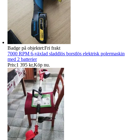
Badge på objektet:
Fri frakt
7000 RPM 6-växlad sladdlös borstlös elektrisk polermaskin
med 2 batterier
Pris:
1 395 kr
,
Köp nu
.