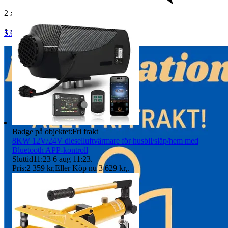
2 x Batterier
1 x Laddare
5.0
Badge på objektet:
Fri frakt
8KW 12V/24V dieselluftvärmare för husbil/släp/hem med
Bluetooth APP-kontroll
Sluttid
11:23
6 aug 11:23
.
Pris:
2 359 kr
,
Eller Köp nu
3 629 kr
,
.