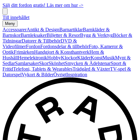
Sälj ditt fordon gratis! Läs mer om hur ->
Till innehållet
Meny
Accessoarer
Antikt & Design
Barnartiklar
Barnkläder &
Barnskor
Barnleksaker
Biljetter & Resor
Bygg & Verktyg
Böcker &
Tidningar
Datorer & Tillbehör
DVD &
Videofilmer
Fordon
Fordonsdelar & tillbehör
Foto, Kameror &
Optik
Frimärken
Handgjort & Konsthantverk
Hem &
Hushåll
Hemelektronik
Hobby
Klockor
Kläder
Konst
Musik
Mynt &
Sedlar
Samlarsaker
Skor
Skönhet
Smycken & Ädelstenar
Sport &
Fritid
Telefoni, Tablets & Wearables
Trädgård & Växter
TV-spel &
Datorspel
Vykort & Bilder
Övrigt
Inspiration