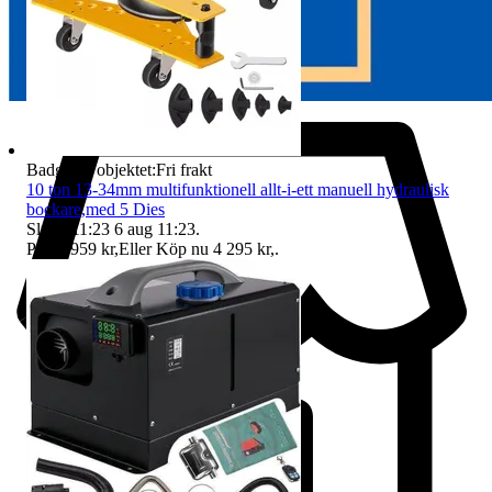
Badge på objektet:
Fri frakt
10 ton 13-34mm multifunktionell allt-i-ett manuell hydraulisk
bockare,med 5 Dies
Sluttid
11:23
6 aug 11:23
.
Pris:
2 959 kr
,
Eller Köp nu
4 295 kr
,
.