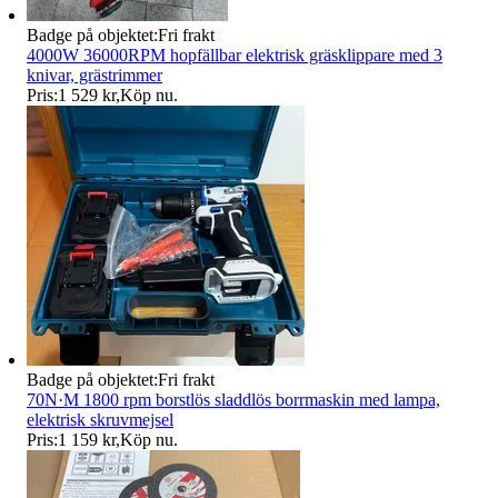
Badge på objektet:
Fri frakt
4000W 36000RPM hopfällbar elektrisk gräsklippare med 3
knivar, grästrimmer
Pris:
1 529 kr
,
Köp nu
.
Badge på objektet:
Fri frakt
70N·M 1800 rpm borstlös sladdlös borrmaskin med lampa,
elektrisk skruvmejsel
Pris:
1 159 kr
,
Köp nu
.