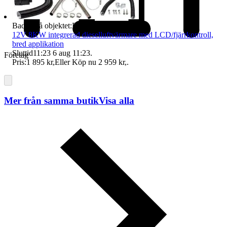
Badge på objektet:
Fri frakt
12V 8KW integrerad dieselluftvärmare med LCD/fjärrkontroll,
bred applikation
Sluttid
11:23
6 aug 11:23
.
Företag
Pris:
1 895 kr
,
Eller Köp nu
2 959 kr
,
.
Mer från samma butik
Visa alla