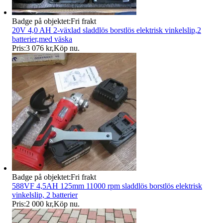
Badge på objektet:
Fri frakt
20V 4,0 AH 2-växlad sladdlös borstlös elektrisk vinkelslip,2
batterier,med väska
Pris:
3 076 kr
,
Köp nu
.
Badge på objektet:
Fri frakt
588VF 4,5AH 125mm 11000 rpm sladdlös borstlös elektrisk
vinkelslip, 2 batterier
Pris:
2 000 kr
,
Köp nu
.