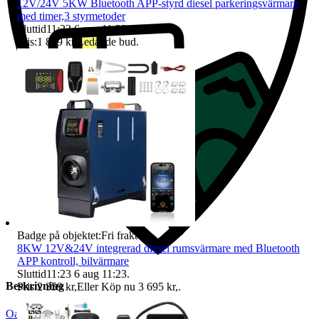
12V/24V 5KW Bluetooth APP-styrd diesel parkeringsvärmare
med timer,3 styrmetoder
Sluttid
11:23
6 aug 11:23
.
Pris:
1 859 kr
,
Ledande bud
.
Badge på objektet:
Fri frakt
8KW 12V&24V integrerad diesel rumsvärmare med Bluetooth
APP kontroll, bilvärmare
Sluttid
11:23
6 aug 11:23
.
Beskrivning
Pris:
2 359 kr
,
Eller Köp nu
3 695 kr
,
.
Oanvänt