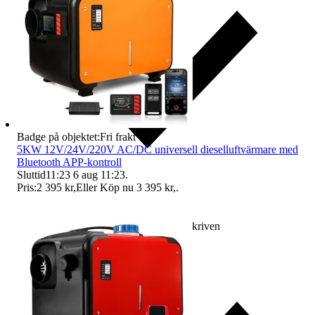
Badge på objektet:
Fri frakt
5KW 12V/24V/220V AC/DC universell dieselluftvärmare med
Bluetooth APP-kontroll
Sluttid
11:23
6 aug 11:23
.
Pris:
2 395 kr
,
Eller Köp nu
3 395 kr
,
.
Ersättning om varan inte är som beskriven