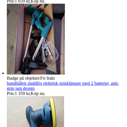
Pris:
1 659 kr
,
Köp nu
.
Badge på objektet:
Fri frakt
handhållen sladdlös elektrisk gräsklippare med 2 batterier, anti-
gräs jam design
Pris:
1 359 kr
,
Köp nu
.