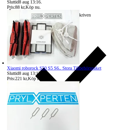
Sluttid
8 aug 13:16
.
Pris:
88 kr
,
Köp nu
.
Ersättning om varan inte är som beskriven
Xiaomi roborock S50 S5 S6.. Stora Tillbehörspaket
Sluttid
8 aug 13:17
.
Pris:
221 kr
,
Köp nu
.