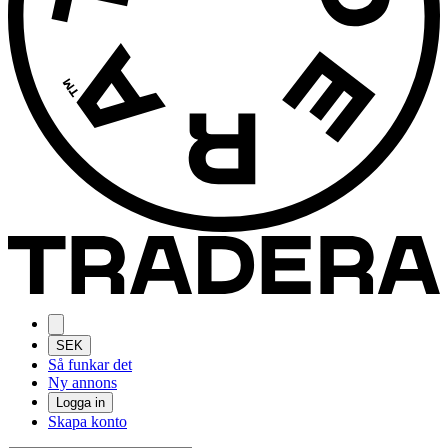
SEK
Så funkar det
Ny annons
Logga in
Skapa konto