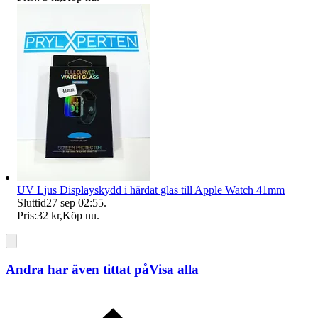
UV Ljus Displayskydd i härdat glas till Apple Watch 41mm
Sluttid
27 sep 02:55
.
Pris:
32 kr
,
Köp nu
.
Andra har även tittat på
Visa alla