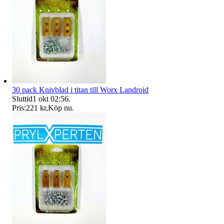
30 pack Knivblad i titan till Worx Landroid
Sluttid
1 okt 02:56
.
Pris:
221 kr
,
Köp nu
.