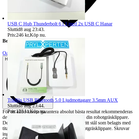
USB C Hub Thunderbolt 6 i 1 med 2x USB C Hanar
Sluttid
8 aug 23:43
.
Pris:
246 kr
,
Köp nu
.
Beskrivning
Oanvänt
Helt ny och aldrig använd
Trådlös USB Bluetooth 5.0 Ljudmottagare 3.5mm AUX
Sluttid
8 aug 23:44
.
Pris:
123 kr
,
Köp nu
.
För att alltid kunna garantera absolut bästa resultat rekommenderas
det att du regelbundet byter ut knivarna på din robotgräsklippare.
Dessa hållbara knivar är tillverkade i rostfritt stål som belagts med
titan och de passar till Worx Landroid robotgräsklippare. Skruvar
ingår.
Objektnr
734 645 052