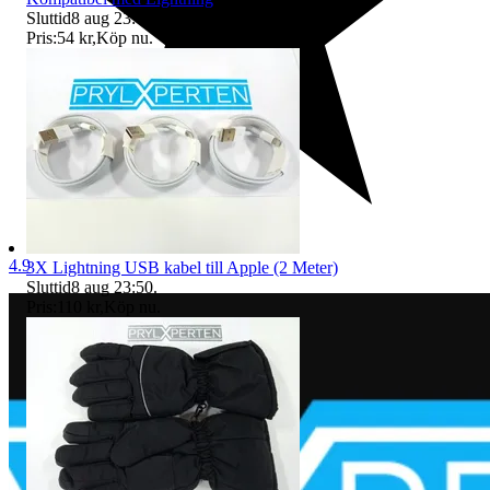
Sluttid
8 aug 23:49
.
Pris:
54 kr
,
Köp nu
.
4.9
3X Lightning USB kabel till Apple (2 Meter)
Sluttid
8 aug 23:50
.
Pris:
110 kr
,
Köp nu
.