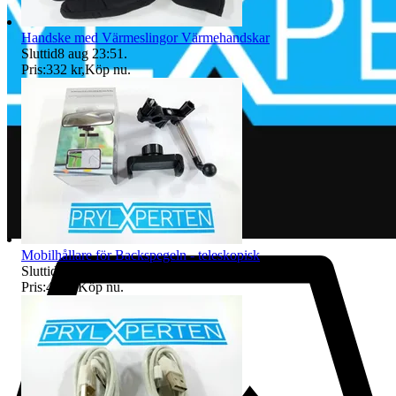
Handske med Värmeslingor Värmehandskar
Sluttid
8 aug 23:51
.
Pris:
332 kr
,
Köp nu
.
Mobilhållare för Backspegeln - teleskopisk
Sluttid
8 aug 23:52
.
Pris:
49 kr
,
Köp nu
.