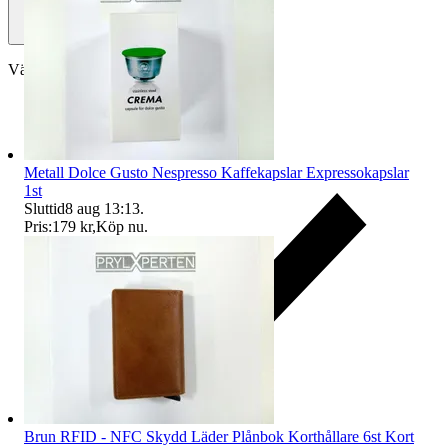
Välj till köparskydd
Metall Dolce Gusto Nespresso Kaffekapslar Expressokapslar
1st
Sluttid
8 aug 13:13
.
Pris:
179 kr
,
Köp nu
.
Brun RFID - NFC Skydd Läder Plånbok Korthållare 6st Kort