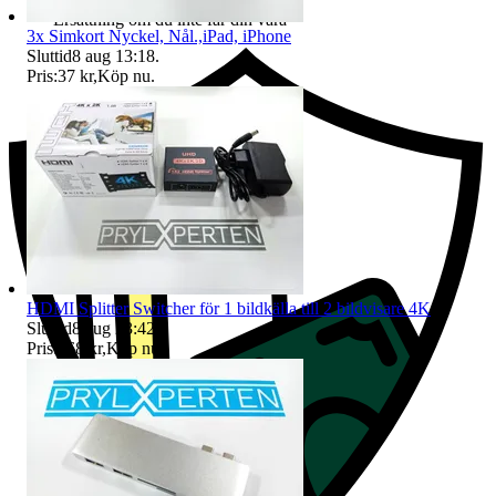
Ersättning om du inte får din vara
3x Simkort Nyckel, Nål.,iPad, iPhone
Sluttid
8 aug 13:18
.
Pris:
37 kr
,
Köp nu
.
HDMI Splitter Switcher för 1 bildkälla till 2 bildvisare 4K
Sluttid
8 aug 23:42
.
Pris:
168 kr
,
Köp nu
.