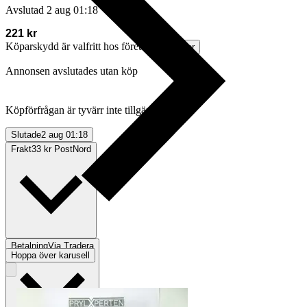
Avslutad
2 aug 01:18
221 kr
Köparskydd är valfritt hos företag.
Läs mer
Annonsen avslutades utan köp
Köpförfrågan är tyvärr inte tillgänglig.
Slutade
2 aug 01:18
Frakt
33 kr PostNord
Betalning
Via Tradera
Hoppa över karusell