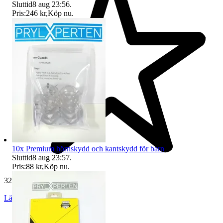
Sluttid
8 aug 23:56
.
Pris:
246 kr
,
Köp nu
.
10x Premium hörnskydd och kantskydd för barn
Sluttid
8 aug 23:57
.
Pris:
88 kr
,
Köp nu
.
32 504 omdömen
Läs omdömen
Följ