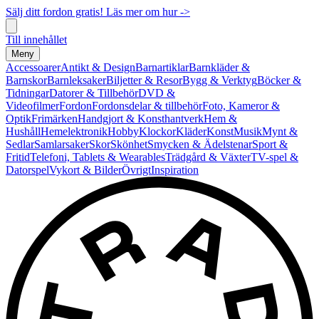
Sälj ditt fordon gratis! Läs mer om hur ->
Till innehållet
Meny
Accessoarer
Antikt & Design
Barnartiklar
Barnkläder &
Barnskor
Barnleksaker
Biljetter & Resor
Bygg & Verktyg
Böcker &
Tidningar
Datorer & Tillbehör
DVD &
Videofilmer
Fordon
Fordonsdelar & tillbehör
Foto, Kameror &
Optik
Frimärken
Handgjort & Konsthantverk
Hem &
Hushåll
Hemelektronik
Hobby
Klockor
Kläder
Konst
Musik
Mynt &
Sedlar
Samlarsaker
Skor
Skönhet
Smycken & Ädelstenar
Sport &
Fritid
Telefoni, Tablets & Wearables
Trädgård & Växter
TV-spel &
Datorspel
Vykort & Bilder
Övrigt
Inspiration