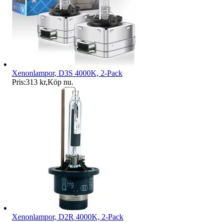
Xenonlampor, D3S 4000K, 2-Pack
Pris:
313 kr
,
Köp nu
.
Xenonlampor, D2R 4000K, 2-Pack