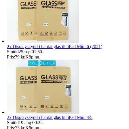
2x Displayskydd i härdat glas till iPad Mini 6 (2021)
Sluttid
25 sep 01:50
.
Pris:
79 kr
,
Köp nu
.
2x Displayskydd i härdat glas till iPad Mini 4/5
Sluttid
19 aug 00:22
.
Pris:
73 kr
,
Köp nu
.