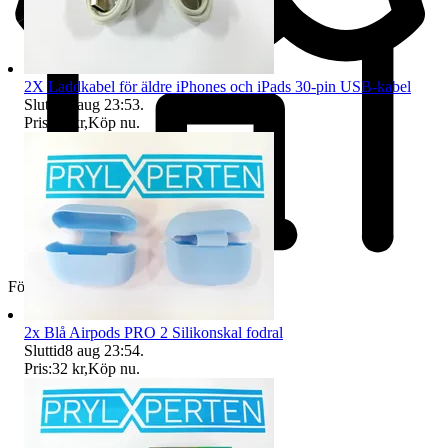
2X Laddkabel för äldre iPhones och iPads 30-pin USB-kabel
Sluttid
8 aug 23:53
.
Pris:
77 kr
,
Köp nu
.
Företag
2x Blå Airpods PRO 2 Silikonskal fodral
Sluttid
8 aug 23:54
.
Pris:
32 kr
,
Köp nu
.