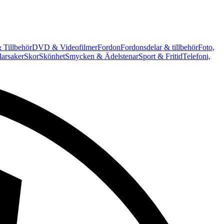
 Tillbehör
DVD & Videofilmer
Fordon
Fordonsdelar & tillbehör
Foto,
arsaker
Skor
Skönhet
Smycken & Ädelstenar
Sport & Fritid
Telefoni,