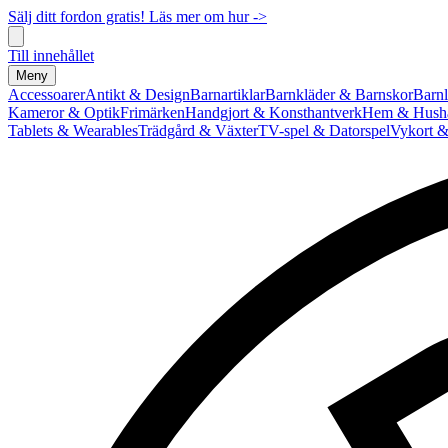
Sälj ditt fordon gratis! Läs mer om hur ->
Till innehållet
Meny
Accessoarer
Antikt & Design
Barnartiklar
Barnkläder & Barnskor
Barnl
Kameror & Optik
Frimärken
Handgjort & Konsthantverk
Hem & Hushå
Tablets & Wearables
Trädgård & Växter
TV-spel & Datorspel
Vykort &