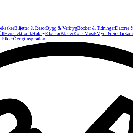
eksaker
Biljetter & Resor
Bygg & Verktyg
Böcker & Tidningar
Datorer &
ll
Hemelektronik
Hobby
Klockor
Kläder
Konst
Musik
Mynt & Sedlar
Saml
 Bilder
Övrigt
Inspiration