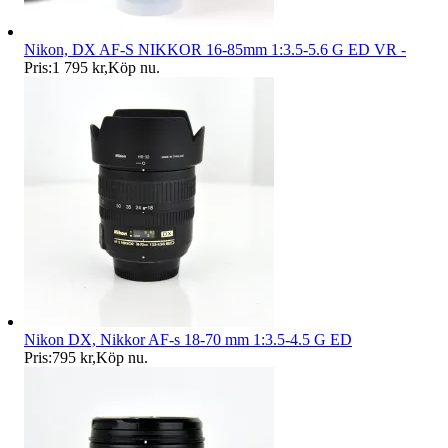
Nikon, DX AF-S NIKKOR 16-85mm 1:3.5-5.6 G ED VR -
Pris:
1 795 kr
,
Köp nu
.
Nikon DX, Nikkor AF-s 18-70 mm 1:3.5-4.5 G ED
Pris:
795 kr
,
Köp nu
.