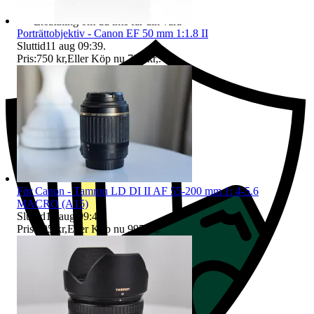
Ersättning om du inte får din vara
Porträttobjektiv - Canon EF 50 mm 1:1.8 II
Sluttid
11 aug 09:39
.
Pris:
750 kr
,
Eller Köp nu
795 kr
,
.
För Canon - Tamron LD DI II AF 55-200 mm 1: 4-5.6
MACRO (A15)
Sluttid
11 aug 09:41
.
Pris:
795 kr
,
Eller Köp nu
995 kr
,
.