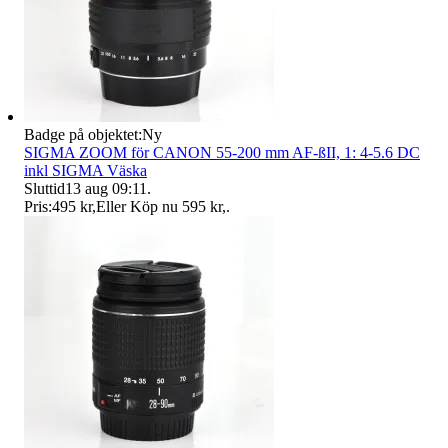
Badge på objektet:
Ny
SIGMA ZOOM för CANON 55-200 mm AF-ßII, 1: 4-5.6 DC
inkl SIGMA Väska
Sluttid
13 aug 09:11
.
Pris:
495 kr
,
Eller Köp nu
595 kr
,
.