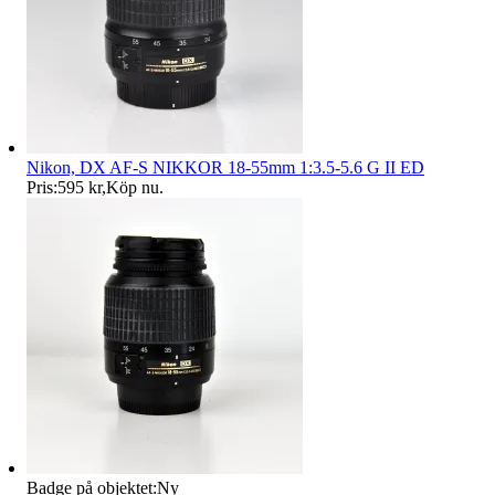
Nikon, DX AF-S NIKKOR 18-55mm 1:3.5-5.6 G II ED
Pris:
595 kr
,
Köp nu
.
Badge på objektet:
Ny