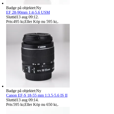
Badge på objektet:
Ny
EF 28-90mm 1:4-5.6 USM
Sluttid
13 aug 09:12
.
Pris:
495 kr
,
Eller Köp nu
595 kr
,
.
Badge på objektet:
Ny
Canon EF-S 18-55 mm 1:3.5-5.6 IS II
Sluttid
13 aug 09:14
.
Pris:
595 kr
,
Eller Köp nu
650 kr
,
.