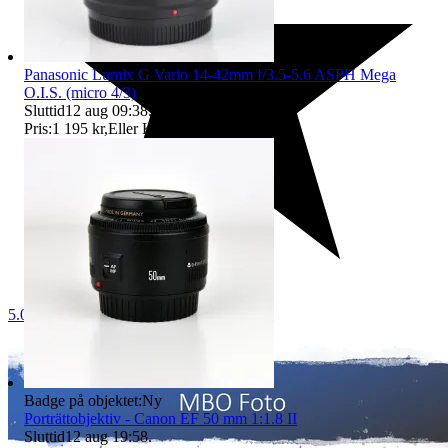
Panasonic Lumix G Vario 14-42mm f/3.5-5.6 ASPH Mega
O.I.S. (micro 4/3)
Sluttid
12 aug 09:38
.
Pris:
1 195 kr
,
Eller Köp nu
1 295 kr
,
.
5.0
Badge på objektet:
Ny
Porträttobjektiv - Canon EF 50 mm 1:1.8 II
Sluttid
12 aug 19:58
.