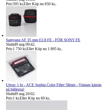
Pris:
595 kr
,
Eller Köp nu
650 kr
,
.
Samyang AF 35 mm f/2.8 FE - FÖR SONY FE
Sluttid
9 aug 09:42
.
Pris:
1 750 kr
,
Eller Köp nu
1 895 kr
,
.
Utrop: 1 kr - ACE Sephia Color Filter 58mm - Vintage känsla
på bilderna!
Sluttid
9 aug 20:02
.
Pris:
1 kr
,
Eller Köp nu
69 kr
,
.