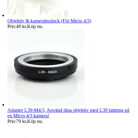
Objektiv & kamerahuslock (För Micro 4/3)
Pris:
49 kr
,
Köp nu
.
Adapter L39-M4/3, Använd dina objektiv med L39 fattning på
en Micro 4/3 kamera!
Pris:
79 kr
,
Köp nu
.