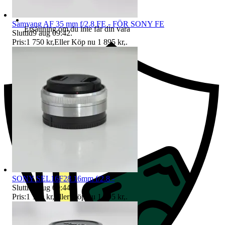
Samyang AF 35 mm f/2.8 FE - FÖR SONY FE
Ersättning om du inte får din vara
Sluttid
9 aug 09:42
.
Pris:
1 750 kr
,
Eller Köp nu
1 895 kr
,
.
SONY SEL16F28 16mm f/2.8 -
Sluttid
9 aug 09:44
.
Pris:
1 100 kr
,
Eller Köp nu
1 495 kr
,
.