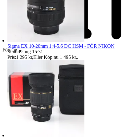
Sigma EX 10-20mm 1:4-5.6 DC HSM - FÖR NIKON
Företag
Sluttid
9 aug 15:31
.
Pris:
1 295 kr
,
Eller Köp nu
1 495 kr
,
.