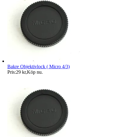
Bakre Objektivlock ( Micro 4/3)
Pris:
29 kr
,
Köp nu
.