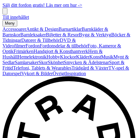
Sälj ditt fordon gratis! Läs mer om hur ->
Till innehållet
Meny
Accessoarer
Antikt & Design
Barnartiklar
Barnkläder &
Barnskor
Barnleksaker
Biljetter & Resor
Bygg & Verktyg
Böcker &
Tidningar
Datorer & Tillbehör
DVD &
Videofilmer
Fordon
Fordonsdelar & tillbehör
Foto, Kameror &
Optik
Frimärken
Handgjort & Konsthantverk
Hem &
Hushåll
Hemelektronik
Hobby
Klockor
Kläder
Konst
Musik
Mynt &
Sedlar
Samlarsaker
Skor
Skönhet
Smycken & Ädelstenar
Sport &
Fritid
Telefoni, Tablets & Wearables
Trädgård & Växter
TV-spel &
Datorspel
Vykort & Bilder
Övrigt
Inspiration