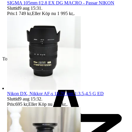
SIGMA 105mm f/2.8 EX DG MACRO - Passar NIKON
Sluttid
9 aug 15:31
.
Pris:
1 749 kr
,
Eller Köp nu
1 995 kr
,
.
Toppsäljare
Nikon DX, Nikkor AF-s 18-70 mm 1:3.5-4.5 G ED
Sluttid
9 aug 15:32
.
Pris:
695 kr
,
Eller Köp nu
795 kr
,
.