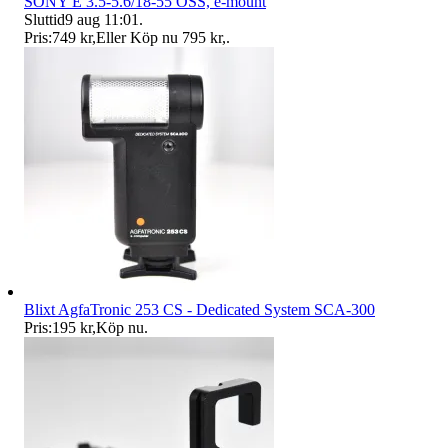
SONY E 3.5-5.6/18-55 OSS, e-mount
Sluttid
9 aug 11:01
.
Pris:
749 kr
,
Eller Köp nu
795 kr
,
.
Blixt AgfaTronic 253 CS - Dedicated System SCA-300
Pris:
195 kr
,
Köp nu
.