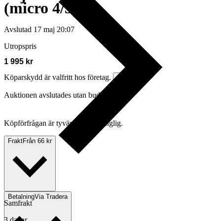
(micro 4/3)
Avslutad
17 maj 20:07
Utropspris
1 995 kr
Köparskydd är valfritt hos företag.
Läs mer
Auktionen avslutades utan bud
Köpförfrågan är tyvärr inte tillgänglig.
Frakt
Från 66 kr
Betalning
Via Tradera
Samfrakt
3 dagar