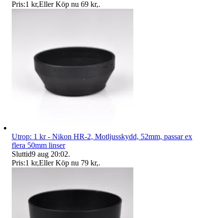
Pris:
1 kr
,
Eller Köp nu
69 kr
,
.
Utrop: 1 kr - Nikon HR-2, Motljusskydd, 52mm, passar ex
flera 50mm linser
Sluttid
9 aug 20:02
.
Pris:
1 kr
,
Eller Köp nu
79 kr
,
.