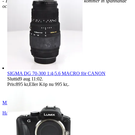
- Titta in då och då eftersom det hela tiden kommer in spännande
och nya fynd!
SIGMA DG 70-300 1:4-5.6 MACRO för CANON
Sluttid
9 aug 11:02
.
Pris:
895 kr
,
Eller Köp nu
995 kr
,
.
MBO2018
Hallsberg
,
Sverige