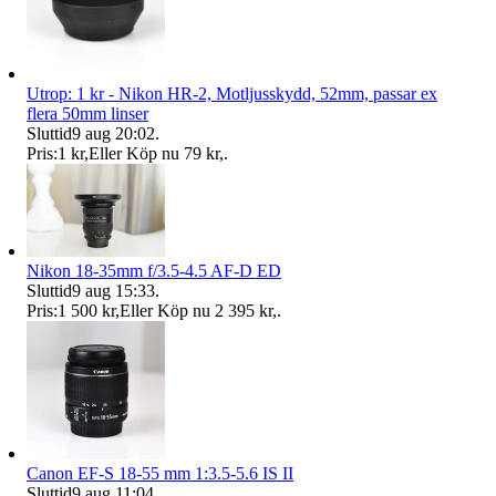
Utrop: 1 kr - Nikon HR-2, Motljusskydd, 52mm, passar ex
flera 50mm linser
Sluttid
9 aug 20:02
.
Pris:
1 kr
,
Eller Köp nu
79 kr
,
.
Nikon 18-35mm f/3.5-4.5 AF-D ED
Sluttid
9 aug 15:33
.
Pris:
1 500 kr
,
Eller Köp nu
2 395 kr
,
.
Canon EF-S 18-55 mm 1:3.5-5.6 IS II
Sluttid
9 aug 11:04
.