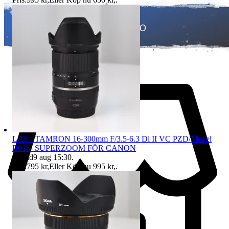
LÄS - TAMRON 16-300mm F/3.5-6.3 Di II VC PZD/Model
B016- SUPERZOOM FÖR CANON
Sluttid
9 aug 15:30
.
Pris:
795 kr
,
Eller Köp nu
995 kr
,
.