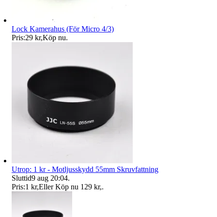
Lock Kamerahus (För Micro 4/3)
Pris:
29 kr
,
Köp nu
.
Utrop: 1 kr - Motljusskydd 55mm Skruvfattning
Sluttid
9 aug 20:04
.
Pris:
1 kr
,
Eller Köp nu
129 kr
,
.