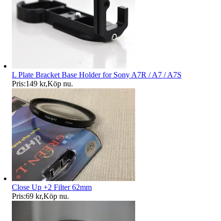
L Plate Bracket Base Holder for Sony A7R / A7 / A7S
Pris:
149 kr
,
Köp nu
.
Close Up +2 Filter 62mm
Pris:
69 kr
,
Köp nu
.