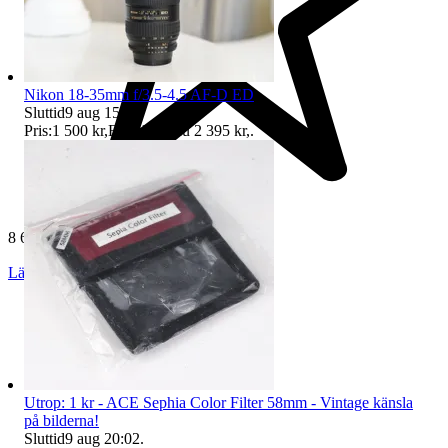
Nikon 18-35mm f/3.5-4.5 AF-D ED
Sluttid
9 aug 15:33
.
Pris:
1 500 kr
,
Eller Köp nu
2 395 kr
,
.
8 613 omdömen
Läs omdömen
Följ
Utrop: 1 kr - ACE Sephia Color Filter 58mm - Vintage känsla
på bilderna!
Sluttid
9 aug 20:02
.