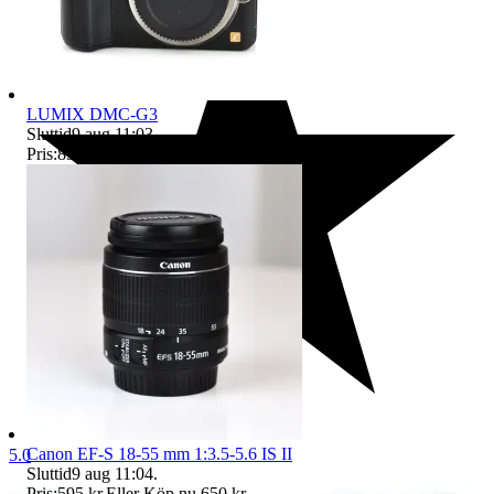
LUMIX DMC-G3
Sluttid
9 aug 11:03
.
Pris:
895 kr
,
Eller Köp nu
1 295 kr
,
.
Canon EF-S 18-55 mm 1:3.5-5.6 IS II
5.0
Sluttid
9 aug 11:04
.
Pris:
595 kr
,
Eller Köp nu
650 kr
,
.