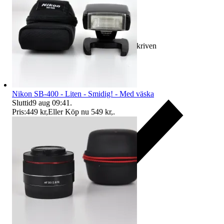
Ersättning om varan inte är som beskriven
Nikon SB-400 - Liten - Smidig! - Med väska
Sluttid
9 aug 09:41
.
Pris:
449 kr
,
Eller Köp nu
549 kr
,
.