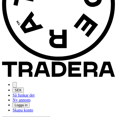
SEK
Så funkar det
Ny annons
Logga in
Skapa konto