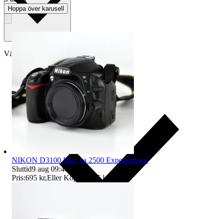
Hoppa över karusell
Välj till köparskydd
NIKON D3100 Hus, ca 2500 Exponeringar
Sluttid
9 aug 09:40
.
Pris:
695 kr
,
Eller Köp nu
795 kr
,
.