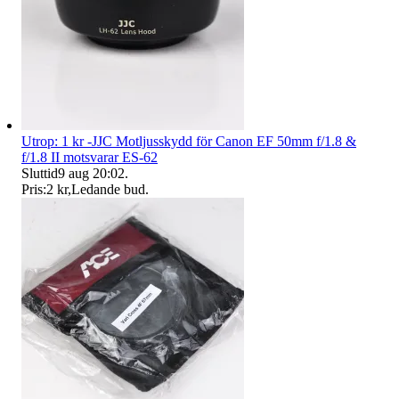
Utrop: 1 kr -JJC Motljusskydd för Canon EF 50mm f/1.8 &
f/1.8 II motsvarar ES-62
Sluttid
9 aug 20:02
.
Pris:
2 kr
,
Ledande bud
.