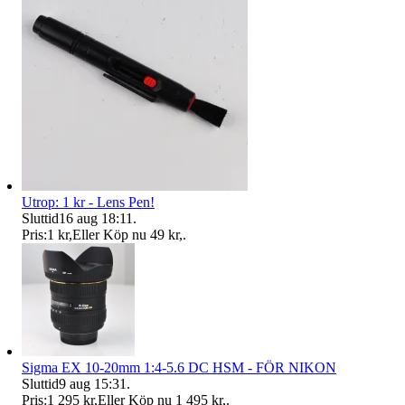
Utrop: 1 kr - Lens Pen!
Sluttid
16 aug 18:11
.
Pris:
1 kr
,
Eller Köp nu
49 kr
,
.
Sigma EX 10-20mm 1:4-5.6 DC HSM - FÖR NIKON
Sluttid
9 aug 15:31
.
Pris:
1 295 kr
,
Eller Köp nu
1 495 kr
,
.