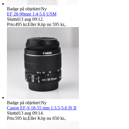
Badge på objektet:
Ny
EF 28-90mm 1:4-5.6 USM
Sluttid
13 aug 09:12
.
Pris:
495 kr
,
Eller Köp nu
595 kr
,
.
Badge på objektet:
Ny
Canon EF-S 18-55 mm 1:3.5-5.6 IS II
Sluttid
13 aug 09:14
.
Pris:
595 kr
,
Eller Köp nu
650 kr
,
.