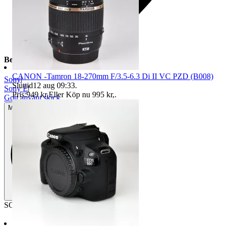
Beskrivning
CANON -Tamron 18-270mm F/3.5-6.3 Di II VC PZD (B008)
Sony
|
Sluttid
12 aug 09:33
.
Sony E
|
Pris:
949 kr
,
Eller Köp nu
995 kr
,
.
Gott använt skick
Mindre tecken på användning
SONY SEL16F28 16mm f/2.8 -