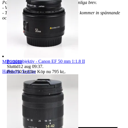
Postnord anges och då sker frakten via vanliga brev.
- VMB, Ej avdragbar moms
- Titta in då och då eftersom det hela tiden kommer in spännande
och nya fynd!
Porträttobjektiv - Canon EF 50 mm 1:1.8 II
MBO2018
Sluttid
12 aug 09:37
.
Hallsberg
,
Sverige
Pris:
750 kr
,
Eller Köp nu
795 kr
,
.