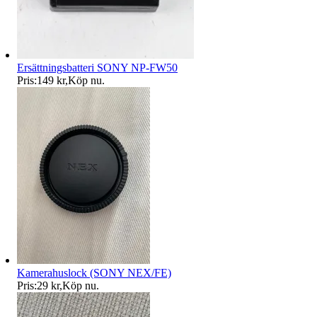
Ersättningsbatteri SONY NP-FW50
Pris:
149 kr
,
Köp nu
.
Kamerahuslock (SONY NEX/FE)
Pris:
29 kr
,
Köp nu
.