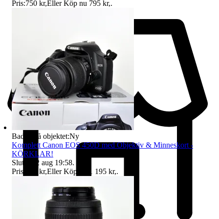
Pris:
750 kr
,
Eller Köp nu
795 kr
,
.
Badge på objektet:
Ny
Komplett Canon EOS 450D med Objektiv & Minneskort -
KÖRKLAR!
Sluttid
12 aug 19:58
.
Pris:
995 kr
,
Eller Köp nu
1 195 kr
,
.