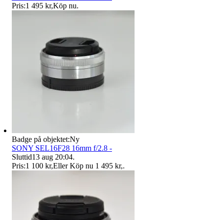
Pris:
1 495 kr
,
Köp nu
.
Badge på objektet:
Ny
SONY SEL16F28 16mm f/2.8 -
Sluttid
13 aug 20:04
.
Pris:
1 100 kr
,
Eller Köp nu
1 495 kr
,
.