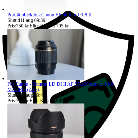
Ersättning om du inte får din vara
Porträttobjektiv - Canon EF 50 mm 1:1.8 II
Sluttid
11 aug 09:39
.
Pris:
750 kr
,
Eller Köp nu
795 kr
,
.
För Canon - Tamron LD DI II AF 55-200 mm 1: 4-5.6
MACRO (A15)
Sluttid
11 aug 09:41
.
Pris:
795 kr
,
Eller Köp nu
995 kr
,
.