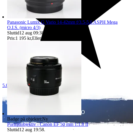
Panasonic Lumix G Vario 14-42mm f/3.5-5.6 ASPH Mega
O.I.S. (micro 4/3)
Sluttid
12 aug 09:38
.
Pris:
1 195 kr
,
Eller Köp nu
1 295 kr
,
.
5.0
Badge på objektet:
Ny
Porträttobjektiv - Canon EF 50 mm 1:1.8 II
Sluttid
12 aug 19:58
.