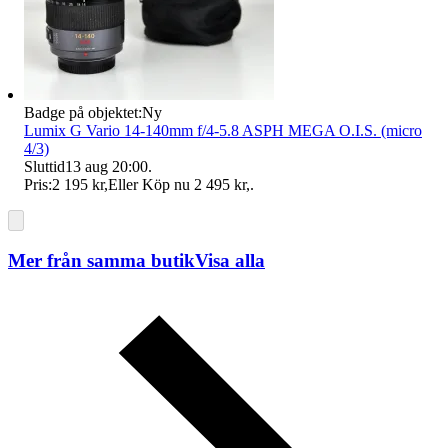
Badge på objektet:
Ny
Lumix G Vario 14-140mm f/4-5.8 ASPH MEGA O.I.S. (micro
4/3)
Sluttid
13 aug 20:00
.
Pris:
2 195 kr
,
Eller Köp nu
2 495 kr
,
.
Mer från samma butik
Visa alla