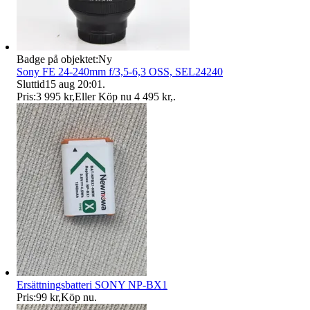
Badge på objektet:
Ny
Sony FE 24-240mm f/3,5-6,3 OSS, SEL24240
Sluttid
15 aug 20:01
.
Pris:
3 995 kr
,
Eller Köp nu
4 495 kr
,
.
Ersättningsbatteri SONY NP-BX1
Pris:
99 kr
,
Köp nu
.