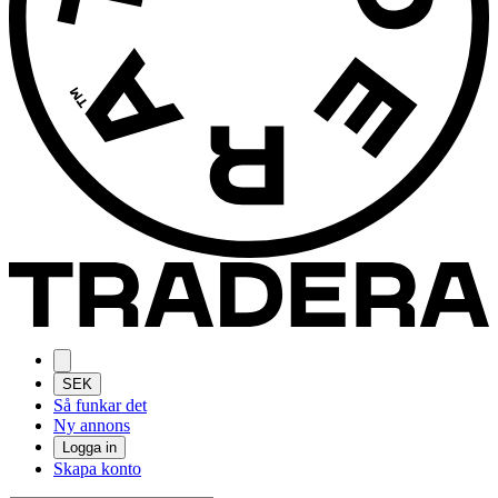
SEK
Så funkar det
Ny annons
Logga in
Skapa konto