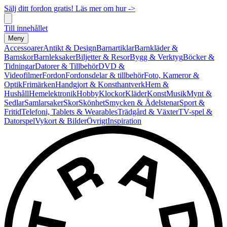
Sälj ditt fordon gratis! Läs mer om hur ->
Till innehållet
Meny
Accessoarer
Antikt & Design
Barnartiklar
Barnkläder &
Barnskor
Barnleksaker
Biljetter & Resor
Bygg & Verktyg
Böcker &
Tidningar
Datorer & Tillbehör
DVD &
Videofilmer
Fordon
Fordonsdelar & tillbehör
Foto, Kameror &
Optik
Frimärken
Handgjort & Konsthantverk
Hem &
Hushåll
Hemelektronik
Hobby
Klockor
Kläder
Konst
Musik
Mynt &
Sedlar
Samlarsaker
Skor
Skönhet
Smycken & Ädelstenar
Sport &
Fritid
Telefoni, Tablets & Wearables
Trädgård & Växter
TV-spel &
Datorspel
Vykort & Bilder
Övrigt
Inspiration