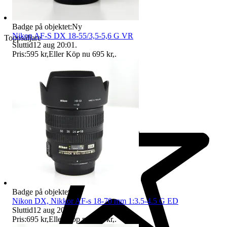
Badge på objektet:
Ny
Nikon AF-S DX 18-55/3,5-5,6 G VR
Toppsäljare
Sluttid
12 aug 20:01
.
Pris:
595 kr
,
Eller Köp nu
695 kr
,
.
Badge på objektet:
Ny
Nikon DX, Nikkor AF-s 18-70 mm 1:3.5-4.5 G ED
Sluttid
12 aug 20:05
.
Pris:
695 kr
,
Eller Köp nu
795 kr
,
.