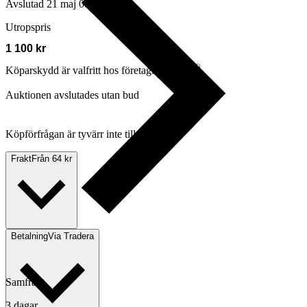
Avslutad
21 maj 08:42
Utropspris
1 100 kr
Köparskydd är valfritt hos företag.
Läs mer
Auktionen avslutades utan bud
Köpförfrågan är tyvärr inte tillgänglig.
Frakt
Från 64 kr
Betalning
Via Tradera
Samfrakt
3 dagar