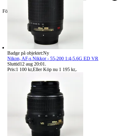
Företag
Badge på objektet:
Ny
Nikon, AF-s Nikkor - 55-200 1:4-5.6G ED VR
Sluttid
12 aug 20:01
.
Pris:
1 100 kr
,
Eller Köp nu
1 195 kr
,
.