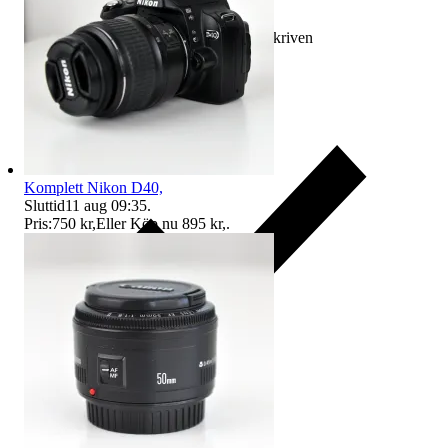
Ersättning om varan inte är som beskriven
Komplett Nikon D40,
Sluttid
11 aug 09:35
.
Pris:
750 kr
,
Eller Köp nu
895 kr
,
.