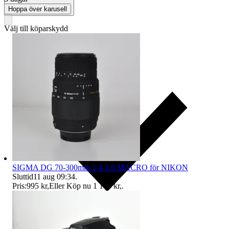
Hoppa över karusell
Välj till köparskydd
SIGMA DG 70-300mm 1:4-5.6 MACRO för NIKON
Sluttid
11 aug 09:34
.
Pris:
995 kr
,
Eller Köp nu
1 100 kr
,
.