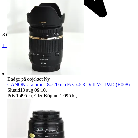
8 618 omdömen
Läs omdömen
Följ
Badge på objektet:
Ny
CANON -Tamron 18-270mm F/3.5-6.3 Di II VC PZD (B008)
Sluttid
13 aug 09:10
.
Pris:
1 495 kr
,
Eller Köp nu
1 695 kr
,
.