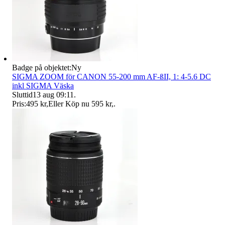
Badge på objektet:
Ny
SIGMA ZOOM för CANON 55-200 mm AF-ßII, 1: 4-5.6 DC
inkl SIGMA Väska
Sluttid
13 aug 09:11
.
Pris:
495 kr
,
Eller Köp nu
595 kr
,
.