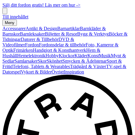
Sälj ditt fordon gratis! Läs mer om hur ->
Till innehållet
Meny
Accessoarer
Antikt & Design
Barnartiklar
Barnkläder &
Barnskor
Barnleksaker
Biljetter & Resor
Bygg & Verktyg
Böcker &
Tidningar
Datorer & Tillbehör
DVD &
Videofilmer
Fordon
Fordonsdelar & tillbehör
Foto, Kameror &
Optik
Frimärken
Handgjort & Konsthantverk
Hem &
Hushåll
Hemelektronik
Hobby
Klockor
Kläder
Konst
Musik
Mynt &
Sedlar
Samlarsaker
Skor
Skönhet
Smycken & Ädelstenar
Sport &
Fritid
Telefoni, Tablets & Wearables
Trädgård & Växter
TV-spel &
Datorspel
Vykort & Bilder
Övrigt
Inspiration