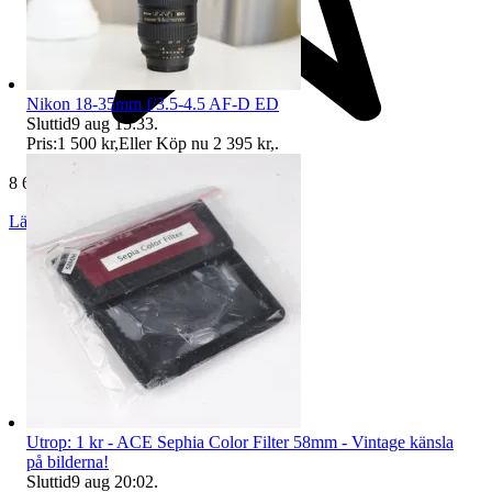
Nikon 18-35mm f/3.5-4.5 AF-D ED
Sluttid
9 aug 15:33
.
Pris:
1 500 kr
,
Eller Köp nu
2 395 kr
,
.
8 613 omdömen
Läs omdömen
Följ
Utrop: 1 kr - ACE Sephia Color Filter 58mm - Vintage känsla
på bilderna!
Sluttid
9 aug 20:02
.