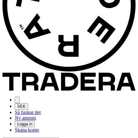
SEK
Så funkar det
Ny annons
Logga in
Skapa konto