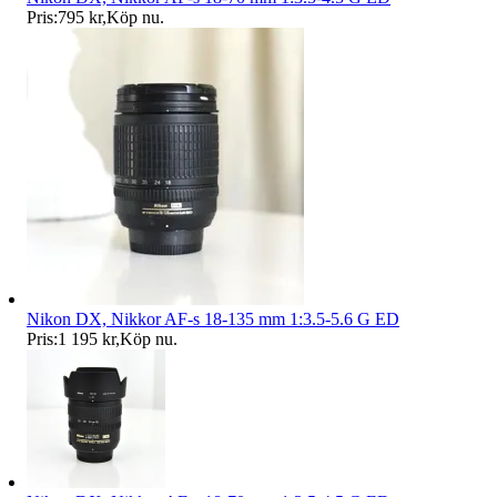
Pris:
795 kr
,
Köp nu
.
Nikon DX, Nikkor AF-s 18-135 mm 1:3.5-5.6 G ED
Pris:
1 195 kr
,
Köp nu
.