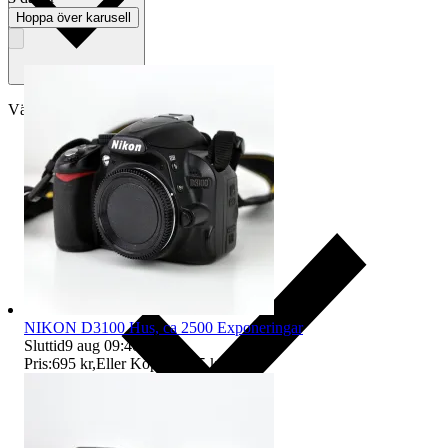
Hoppa över karusell
Välj till köparskydd
NIKON D3100 Hus, ca 2500 Exponeringar
Sluttid
9 aug 09:40
.
Pris:
695 kr
,
Eller Köp nu
795 kr
,
.