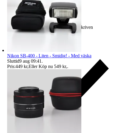
Ersättning om varan inte är som beskriven
Nikon SB-400 - Liten - Smidig! - Med väska
Sluttid
9 aug 09:41
.
Pris:
449 kr
,
Eller Köp nu
549 kr
,
.