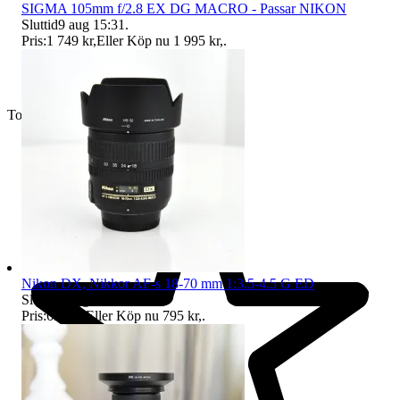
SIGMA 105mm f/2.8 EX DG MACRO - Passar NIKON
Sluttid
9 aug 15:31
.
Pris:
1 749 kr
,
Eller Köp nu
1 995 kr
,
.
Toppsäljare
Nikon DX, Nikkor AF-s 18-70 mm 1:3.5-4.5 G ED
Sluttid
9 aug 15:32
.
Pris:
695 kr
,
Eller Köp nu
795 kr
,
.