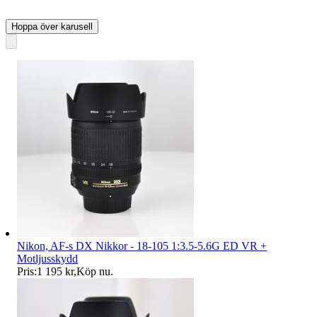
Hoppa över karusell
Nikon, AF-s DX Nikkor - 18-105 1:3.5-5.6G ED VR +
Motljusskydd
Pris:
1 195 kr
,
Köp nu
.