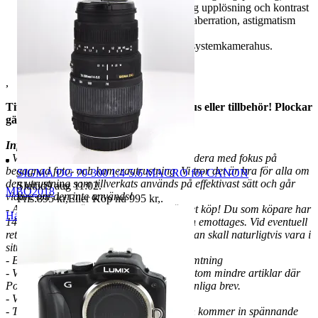
asfäriska linselement säkerställer hög upplösning och kontrast
samtidigt som de minimerar sfärisk aberration, astigmatism
och andra former av förvrängning.
Mönstrad yta som matchar Nikons systemkamerahus.
,
Titta gärna in i min butik för kamerahus eller tillbehör! Plockar
gärna ihop ett paket till dig!
Information:
- Välkommen till en liten web shop på Tradera med fokus på
begagnad foto- och kamerautrustning. Vi tror det är bra för alla om
SIGMA DG 70-300 1:4-5.6 MACRO för CANON
den utrustning som tillverkats används på effektivast sätt och går
Sluttid
9 aug 11:02
.
MBO2018
vidare om den inte används!
Pris:
895 kr
,
Eller Köp nu
995 kr
,
.
- Allt begagnat säljes med 14 dagars öppet köp! Du som köpare har
Hallsberg
,
Sverige
14 dagars ångerrätt från den dagen varan emottages. Vid eventuell
retur står köparen för returfrakten och varan skall naturligtvis vara i
sitt ursprungliga skick.
- Betalning bör ske inom 3 dagar, ej avhämtning
- Vi sänder allt spårbart via Schenker förutom mindre artiklar där
Postnord anges och då sker frakten via vanliga brev.
- VMB, Ej avdragbar moms
- Titta in då och då eftersom det hela tiden kommer in spännande