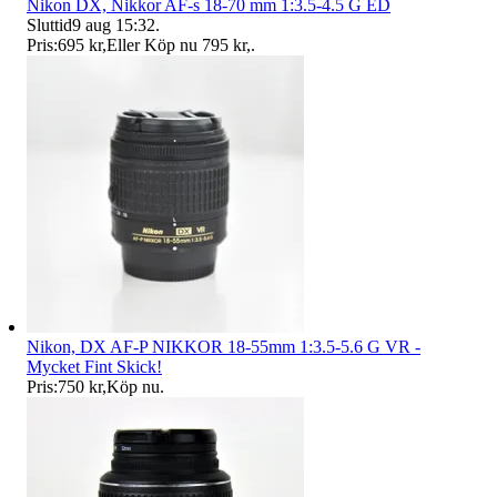
Nikon DX, Nikkor AF-s 18-70 mm 1:3.5-4.5 G ED
Sluttid
9 aug 15:32
.
Pris:
695 kr
,
Eller Köp nu
795 kr
,
.
Nikon, DX AF-P NIKKOR 18-55mm 1:3.5-5.6 G VR -
Mycket Fint Skick!
Pris:
750 kr
,
Köp nu
.