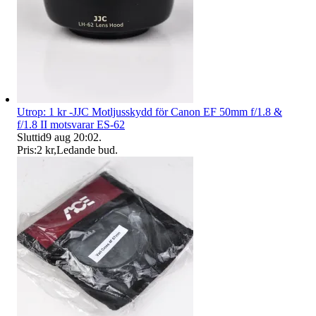
Utrop: 1 kr -JJC Motljusskydd för Canon EF 50mm f/1.8 &
f/1.8 II motsvarar ES-62
Sluttid
9 aug 20:02
.
Pris:
2 kr
,
Ledande bud
.