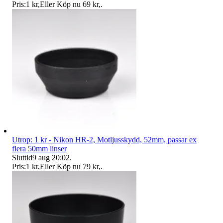
Pris:
1 kr
,
Eller Köp nu
69 kr
,
.
Utrop: 1 kr - Nikon HR-2, Motljusskydd, 52mm, passar ex
flera 50mm linser
Sluttid
9 aug 20:02
.
Pris:
1 kr
,
Eller Köp nu
79 kr
,
.