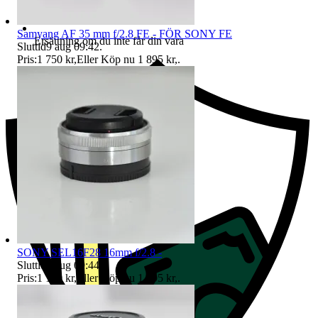
Samyang AF 35 mm f/2.8 FE - FÖR SONY FE
Ersättning om du inte får din vara
Sluttid
9 aug 09:42
.
Pris:
1 750 kr
,
Eller Köp nu
1 895 kr
,
.
SONY SEL16F28 16mm f/2.8 -
Sluttid
9 aug 09:44
.
Pris:
1 100 kr
,
Eller Köp nu
1 495 kr
,
.