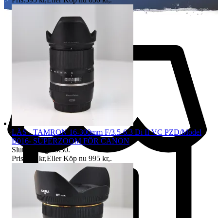
LÄS - TAMRON 16-300mm F/3.5-6.3 Di II VC PZD/Model
B016- SUPERZOOM FÖR CANON
Sluttid
9 aug 15:30
.
Pris:
795 kr
,
Eller Köp nu
995 kr
,
.