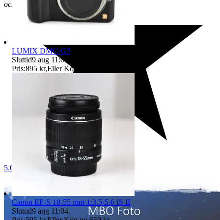
och nya fynd!
LUMIX DMC-G3
Sluttid
9 aug 11:03
.
Pris:
895 kr
,
Eller Köp nu
1 295 kr
,
.
5.0
Canon EF-S 18-55 mm 1:3.5-5.6 IS II
Sluttid
9 aug 11:04
.
Pris:
595 kr
,
Eller Köp nu
650 kr
,
.