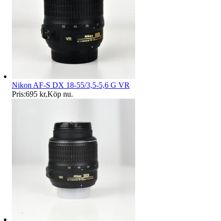
Nikon AF-S DX 18-55/3,5-5,6 G VR
Pris:
695 kr
,
Köp nu
.