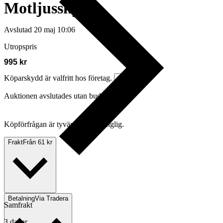
Motljusskydd
Avslutad
20 maj 10:06
Utropspris
995 kr
Köparskydd är valfritt hos företag.
Läs mer
Auktionen avslutades utan bud
Köpförfrågan är tyvärr inte tillgänglig.
Frakt
Från 61 kr
Betalning
Via Tradera
Samfrakt
3 dagar