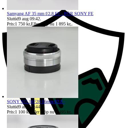
Ersättning om du inte får din vara
Samyang AF 35 mm f/2.8 FE - FÖR SONY FE
Sluttid
9 aug 09:42
.
Pris:
1 750 kr
,
Eller Köp nu
1 895 kr
,
.
SONY SEL16F28 16mm f/2.8 -
Sluttid
9 aug 09:44
.
Pris:
1 100 kr
,
Eller Köp nu
1 495 kr
,
.