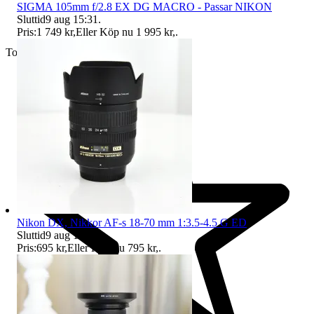
SIGMA 105mm f/2.8 EX DG MACRO - Passar NIKON
Sluttid
9 aug 15:31
.
Pris:
1 749 kr
,
Eller Köp nu
1 995 kr
,
.
Toppsäljare
Nikon DX, Nikkor AF-s 18-70 mm 1:3.5-4.5 G ED
Sluttid
9 aug 15:32
.
Pris:
695 kr
,
Eller Köp nu
795 kr
,
.