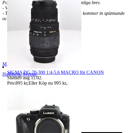
Postnord anges och då sker frakten via vanliga brev.
- VMB, Ej avdragbar moms
- Titta in då och då eftersom det hela tiden kommer in spännande
och nya fynd!
MBO2018
SIGMA DG 70-300 1:4-5.6 MACRO för CANON
Hallsberg
,
Sverige
Sluttid
9 aug 11:02
.
Pris:
895 kr
,
Eller Köp nu
995 kr
,
.