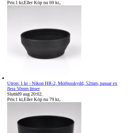
Pris:
1 kr
,
Eller Köp nu
69 kr
,
.
Utrop: 1 kr - Nikon HR-2, Motljusskydd, 52mm, passar ex
flera 50mm linser
Sluttid
9 aug 20:02
.
Pris:
1 kr
,
Eller Köp nu
79 kr
,
.