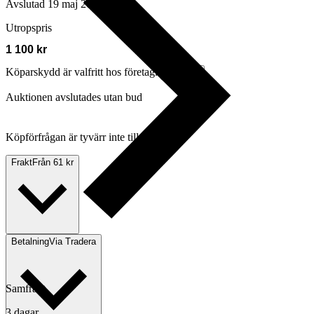
Avslutad
19 maj 20:08
Utropspris
1 100 kr
Köparskydd är valfritt hos företag.
Läs mer
Auktionen avslutades utan bud
Köpförfrågan är tyvärr inte tillgänglig.
Frakt
Från 61 kr
Betalning
Via Tradera
Samfrakt
3 dagar