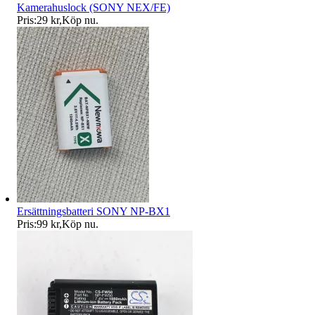
Kamerahuslock (SONY NEX/FE)
Pris:
29 kr
,
Köp nu
.
Ersättningsbatteri SONY NP-BX1
Pris:
99 kr
,
Köp nu
.