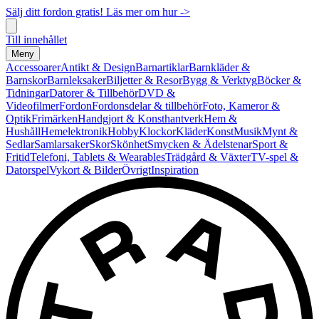
Sälj ditt fordon gratis! Läs mer om hur ->
Till innehållet
Meny
Accessoarer
Antikt & Design
Barnartiklar
Barnkläder &
Barnskor
Barnleksaker
Biljetter & Resor
Bygg & Verktyg
Böcker &
Tidningar
Datorer & Tillbehör
DVD &
Videofilmer
Fordon
Fordonsdelar & tillbehör
Foto, Kameror &
Optik
Frimärken
Handgjort & Konsthantverk
Hem &
Hushåll
Hemelektronik
Hobby
Klockor
Kläder
Konst
Musik
Mynt &
Sedlar
Samlarsaker
Skor
Skönhet
Smycken & Ädelstenar
Sport &
Fritid
Telefoni, Tablets & Wearables
Trädgård & Växter
TV-spel &
Datorspel
Vykort & Bilder
Övrigt
Inspiration