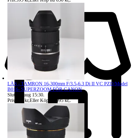
LÄS - TAMRON 16-300mm F/3.5-6.3 Di II VC PZD/Model
B016- SUPERZOOM FÖR CANON
Sluttid
9 aug 15:30
.
Pris:
795 kr
,
Eller Köp nu
995 kr
,
.