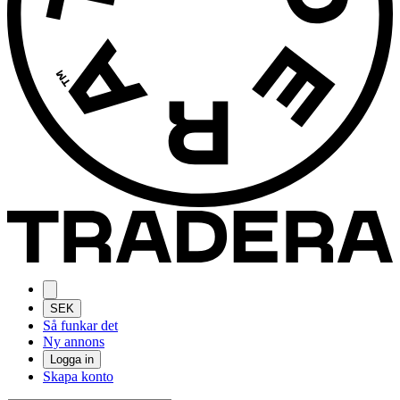
SEK
Så funkar det
Ny annons
Logga in
Skapa konto