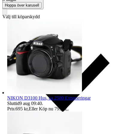
Hoppa över karusell
Välj till köparskydd
NIKON D3100 Hus, ca 2500 Exponeringar
Sluttid
9 aug 09:40
.
Pris:
695 kr
,
Eller Köp nu
795 kr
,
.