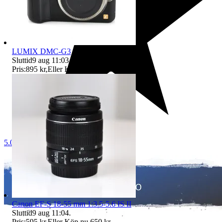
LUMIX DMC-G3
Sluttid
9 aug 11:03
.
Pris:
895 kr
,
Eller Köp nu
1 295 kr
,
.
5.0
Canon EF-S 18-55 mm 1:3.5-5.6 IS II
Sluttid
9 aug 11:04
.
Pris:
595 kr
,
Eller Köp nu
650 kr
,
.