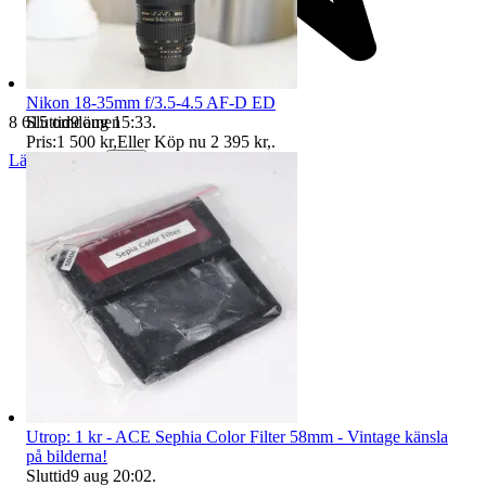
Nikon 18-35mm f/3.5-4.5 AF-D ED
Sluttid
9 aug 15:33
.
8 615 omdömen
Pris:
1 500 kr
,
Eller Köp nu
2 395 kr
,
.
Läs omdömen
Följ
Utrop: 1 kr - ACE Sephia Color Filter 58mm - Vintage känsla
på bilderna!
Sluttid
9 aug 20:02
.