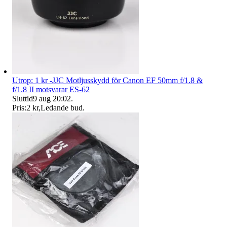
Utrop: 1 kr -JJC Motljusskydd för Canon EF 50mm f/1.8 &
f/1.8 II motsvarar ES-62
Sluttid
9 aug 20:02
.
Pris:
2 kr
,
Ledande bud
.