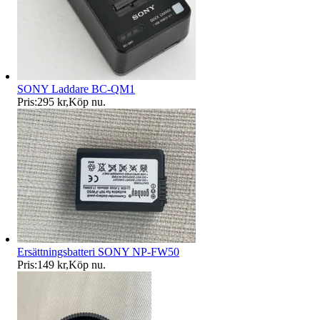
SONY Laddare BC-QM1
Pris:
295 kr
,
Köp nu
.
Ersättningsbatteri SONY NP-FW50
Pris:
149 kr
,
Köp nu
.