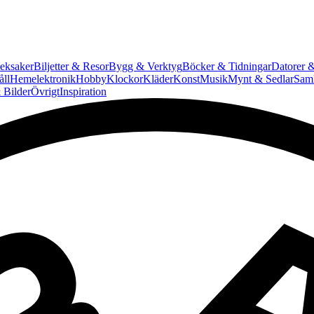
eksaker
Biljetter & Resor
Bygg & Verktyg
Böcker & Tidningar
Datorer &
ll
Hemelektronik
Hobby
Klockor
Kläder
Konst
Musik
Mynt & Sedlar
Saml
 Bilder
Övrigt
Inspiration