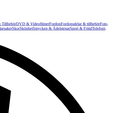
 Tillbehör
DVD & Videofilmer
Fordon
Fordonsdelar & tillbehör
Foto,
arsaker
Skor
Skönhet
Smycken & Ädelstenar
Sport & Fritid
Telefoni,