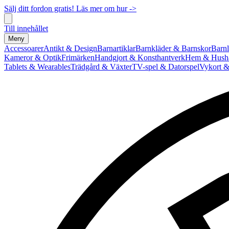
Sälj ditt fordon gratis! Läs mer om hur ->
Till innehållet
Meny
Accessoarer
Antikt & Design
Barnartiklar
Barnkläder & Barnskor
Barnl
Kameror & Optik
Frimärken
Handgjort & Konsthantverk
Hem & Hushå
Tablets & Wearables
Trädgård & Växter
TV-spel & Datorspel
Vykort &