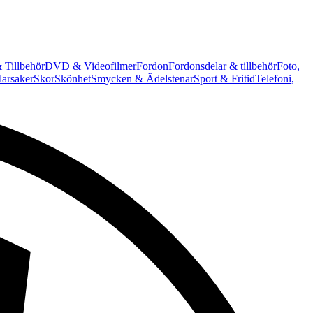
 Tillbehör
DVD & Videofilmer
Fordon
Fordonsdelar & tillbehör
Foto,
arsaker
Skor
Skönhet
Smycken & Ädelstenar
Sport & Fritid
Telefoni,