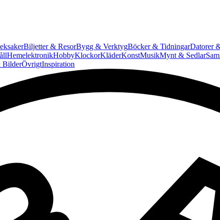
eksaker
Biljetter & Resor
Bygg & Verktyg
Böcker & Tidningar
Datorer &
ll
Hemelektronik
Hobby
Klockor
Kläder
Konst
Musik
Mynt & Sedlar
Saml
 Bilder
Övrigt
Inspiration