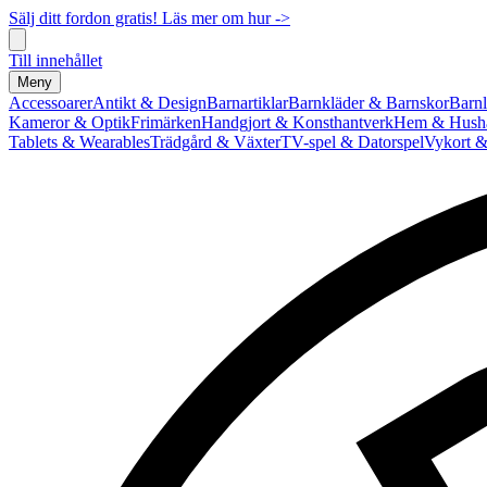
Sälj ditt fordon gratis! Läs mer om hur ->
Till innehållet
Meny
Accessoarer
Antikt & Design
Barnartiklar
Barnkläder & Barnskor
Barnl
Kameror & Optik
Frimärken
Handgjort & Konsthantverk
Hem & Hushå
Tablets & Wearables
Trädgård & Växter
TV-spel & Datorspel
Vykort &