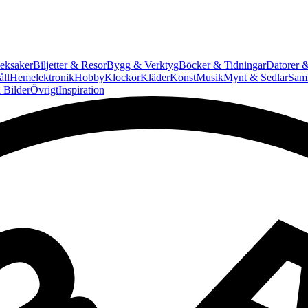
eksaker
Biljetter & Resor
Bygg & Verktyg
Böcker & Tidningar
Datorer &
ll
Hemelektronik
Hobby
Klockor
Kläder
Konst
Musik
Mynt & Sedlar
Saml
 Bilder
Övrigt
Inspiration