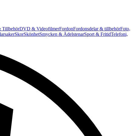
 Tillbehör
DVD & Videofilmer
Fordon
Fordonsdelar & tillbehör
Foto,
arsaker
Skor
Skönhet
Smycken & Ädelstenar
Sport & Fritid
Telefoni,