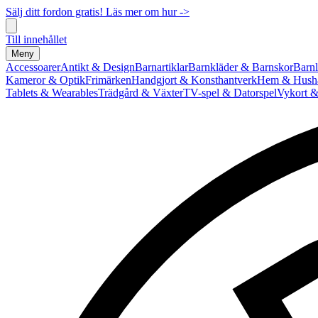
Sälj ditt fordon gratis! Läs mer om hur ->
Till innehållet
Meny
Accessoarer
Antikt & Design
Barnartiklar
Barnkläder & Barnskor
Barnl
Kameror & Optik
Frimärken
Handgjort & Konsthantverk
Hem & Hushå
Tablets & Wearables
Trädgård & Växter
TV-spel & Datorspel
Vykort &