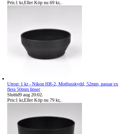
Pris:
1 kr
,
Eller Köp nu
69 kr
,
.
Utrop: 1 kr - Nikon HR-2, Motljusskydd, 52mm, passar ex
flera 50mm linser
Sluttid
9 aug 20:02
.
Pris:
1 kr
,
Eller Köp nu
79 kr
,
.