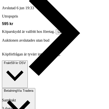
Avslutad
6 jun 19:33
Utropspris
595 kr
Köparskydd är valfritt hos företag.
Läs mer
Auktionen avslutades utan bud
Köpförfrågan är tyvärr inte tillgänglig.
Frakt
59 kr DSV
Betalning
Via Tradera
Samfrakt
3 dagar