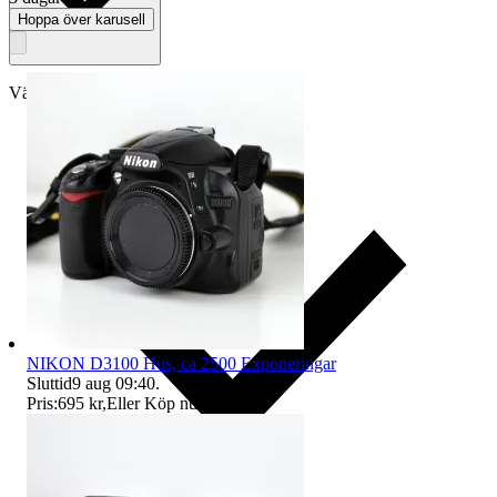
Hoppa över karusell
Välj till köparskydd
NIKON D3100 Hus, ca 2500 Exponeringar
Sluttid
9 aug 09:40
.
Pris:
695 kr
,
Eller Köp nu
795 kr
,
.