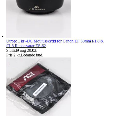
Utrop: 1 kr -JJC Motljusskydd för Canon EF 50mm f/1.8 &
f/1.8 II motsvarar ES-62
Sluttid
9 aug 20:02
.
Pris:
2 kr
,
Ledande bud
.