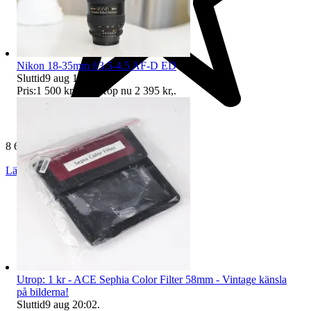
Nikon 18-35mm f/3.5-4.5 AF-D ED
Sluttid
9 aug 15:33
.
Pris:
1 500 kr
,
Eller Köp nu
2 395 kr
,
.
8 615 omdömen
Läs omdömen
Följ
Utrop: 1 kr - ACE Sephia Color Filter 58mm - Vintage känsla
på bilderna!
Sluttid
9 aug 20:02
.