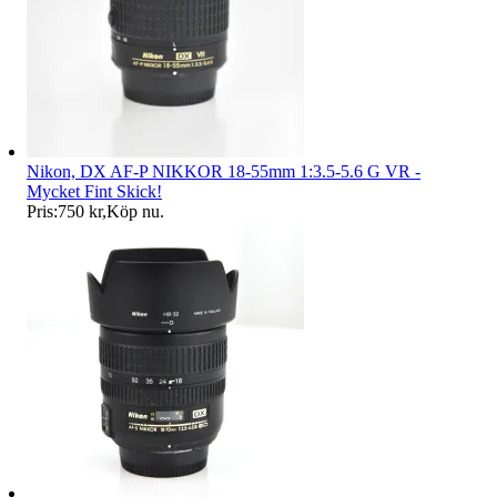
Nikon, DX AF-P NIKKOR 18-55mm 1:3.5-5.6 G VR -
Mycket Fint Skick!
Pris:
750 kr
,
Köp nu
.