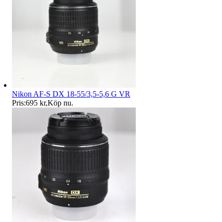
Nikon AF-S DX 18-55/3,5-5,6 G VR
Pris:
695 kr
,
Köp nu
.