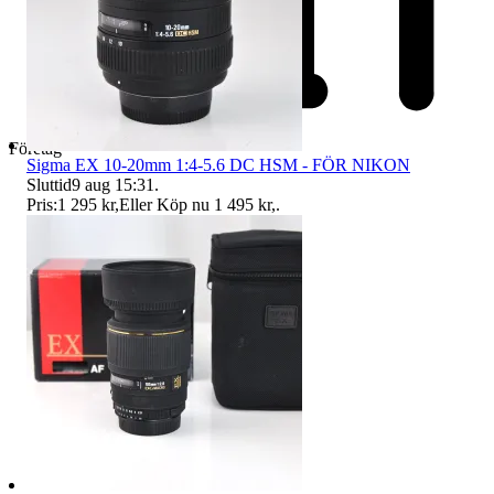
Företag
Sigma EX 10-20mm 1:4-5.6 DC HSM - FÖR NIKON
Sluttid
9 aug 15:31
.
Pris:
1 295 kr
,
Eller Köp nu
1 495 kr
,
.