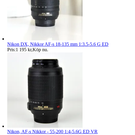
Nikon DX, Nikkor AF-s 18-135 mm 1:3.5-5.6 G ED
Pris:
1 195 kr
,
Köp nu
.
Nikon, AF-s Nikkor - 55-200 1:4-5.6G ED VR