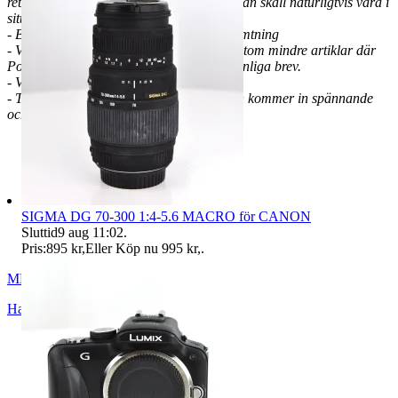
retur står köparen för returfrakten och varan skall naturligtvis vara i
sitt ursprungliga skick.
- Betalning bör ske inom 3 dagar, ej avhämtning
- Vi sänder allt spårbart via Schenker förutom mindre artiklar där
Postnord anges och då sker frakten via vanliga brev.
- VMB, Ej avdragbar moms
- Titta in då och då eftersom det hela tiden kommer in spännande
och nya fynd!
SIGMA DG 70-300 1:4-5.6 MACRO för CANON
Sluttid
9 aug 11:02
.
Pris:
895 kr
,
Eller Köp nu
995 kr
,
.
MBO2018
Hallsberg
,
Sverige