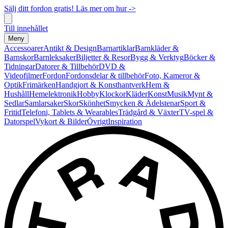
Sälj ditt fordon gratis! Läs mer om hur ->
Till innehållet
Meny
Accessoarer
Antikt & Design
Barnartiklar
Barnkläder &
Barnskor
Barnleksaker
Biljetter & Resor
Bygg & Verktyg
Böcker &
Tidningar
Datorer & Tillbehör
DVD &
Videofilmer
Fordon
Fordonsdelar & tillbehör
Foto, Kameror &
Optik
Frimärken
Handgjort & Konsthantverk
Hem &
Hushåll
Hemelektronik
Hobby
Klockor
Kläder
Konst
Musik
Mynt &
Sedlar
Samlarsaker
Skor
Skönhet
Smycken & Ädelstenar
Sport &
Fritid
Telefoni, Tablets & Wearables
Trädgård & Växter
TV-spel &
Datorspel
Vykort & Bilder
Övrigt
Inspiration