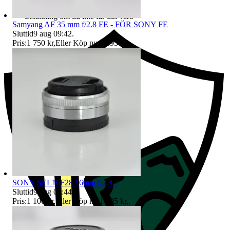
Ersättning om du inte får din vara
Samyang AF 35 mm f/2.8 FE - FÖR SONY FE
Sluttid
9 aug 09:42
.
Pris:
1 750 kr
,
Eller Köp nu
1 895 kr
,
.
SONY SEL16F28 16mm f/2.8 -
Sluttid
9 aug 09:44
.
Pris:
1 100 kr
,
Eller Köp nu
1 495 kr
,
.