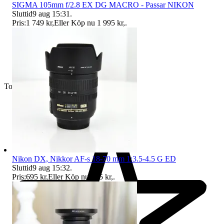
SIGMA 105mm f/2.8 EX DG MACRO - Passar NIKON
Sluttid
9 aug 15:31
.
Pris:
1 749 kr
,
Eller Köp nu
1 995 kr
,
.
Toppsäljare
Nikon DX, Nikkor AF-s 18-70 mm 1:3.5-4.5 G ED
Sluttid
9 aug 15:32
.
Pris:
695 kr
,
Eller Köp nu
795 kr
,
.