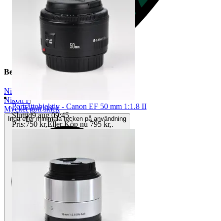
Beskrivning
Nikon
|
Nikon F
|
Porträttobjektiv - Canon EF 50 mm 1:1.8 II
Mycket gott skick
Sluttid
9 aug 09:45
.
Inga eller minimala tecken på användning
Pris:
750 kr
,
Eller Köp nu
795 kr
,
.