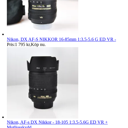
Nikon, DX AF-S NIKKOR 16-85mm 1:3.5-5.6 G ED VR -
Pris:
1 795 kr
,
Köp nu
.
Nikon, AF-s DX Nikkor - 18-105 1:3.5-5.6G ED VR +
Motljusskydd