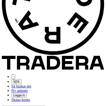
SEK
Så funkar det
Ny annons
Logga in
Skapa konto