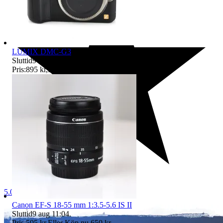
LUMIX DMC-G3
Sluttid
9 aug 11:03
.
Pris:
895 kr
,
Eller Köp nu
1 295 kr
,
.
5.0
Canon EF-S 18-55 mm 1:3.5-5.6 IS II
Sluttid
9 aug 11:04
.
Pris:
595 kr
,
Eller Köp nu
650 kr
,
.