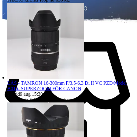
LÄS - TAMRON 16-300mm F/3.5-6.3 Di II VC PZD/Model
B016- SUPERZOOM FÖR CANON
Sluttid
9 aug 15:30
.
Pris:
795 kr
,
Eller Köp nu
995 kr
,
.