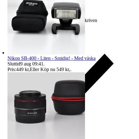
Ersättning om varan inte är som beskriven
Nikon SB-400 - Liten - Smidig! - Med väska
Sluttid
9 aug 09:41
.
Pris:
449 kr
,
Eller Köp nu
549 kr
,
.