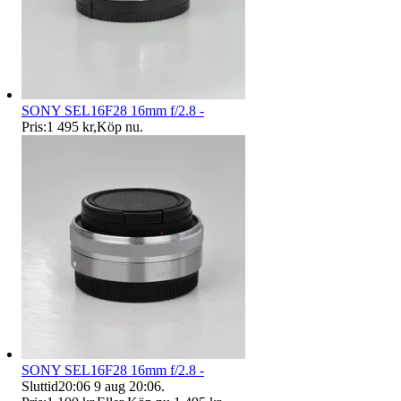
SONY SEL16F28 16mm f/2.8 -
Pris:
1 495 kr
,
Köp nu
.
SONY SEL16F28 16mm f/2.8 -
Sluttid
20:06
9 aug 20:06
.