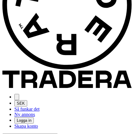
SEK
Så funkar det
Ny annons
Logga in
Skapa konto