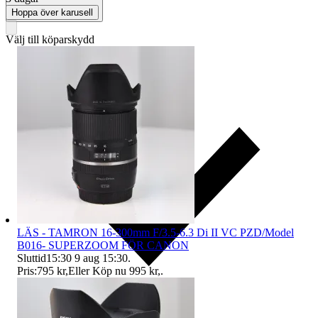
Hoppa över karusell
Välj till köparskydd
LÄS - TAMRON 16-300mm F/3.5-6.3 Di II VC PZD/Model
B016- SUPERZOOM FÖR CANON
Sluttid
15:30
9 aug 15:30
.
Pris:
795 kr
,
Eller Köp nu
995 kr
,
.