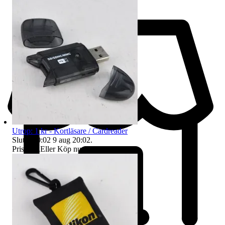
Utrop: 1 kr - Kortläsare / Cardreader
Sluttid
20:02
9 aug 20:02
.
Pris:
1 kr
,
Eller Köp nu
69 kr
,
.