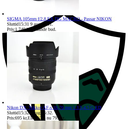
Ersättning om du inte får din vara
SIGMA 105mm f/2.8 EX DG MACRO - Passar NIKON
Sluttid
15:31
9 aug 15:31
.
Pris:
1 749 kr
,
Ledande bud
.
Nikon DX, Nikkor AF-s 18-70 mm 1:3.5-4.5 G ED
Sluttid
15:32
9 aug 15:32
.
Pris:
695 kr
,
Eller Köp nu
795 kr
,
.