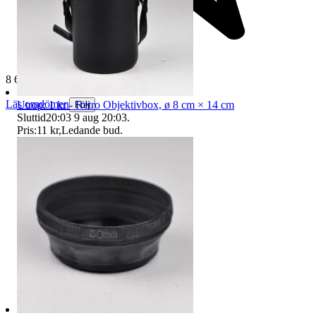
8 618 omdömen
Läs omdömen
Utrop: 1 kr - Retro Objektivbox, ø 8 cm × 14 cm
Följ
Sluttid
20:03
9 aug 20:03
.
Pris:
11 kr
,
Ledande bud
.