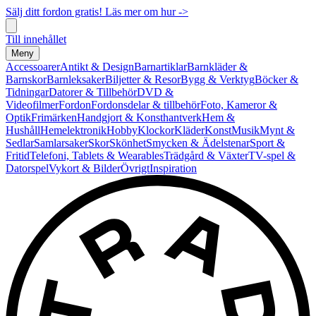
Sälj ditt fordon gratis! Läs mer om hur ->
Till innehållet
Meny
Accessoarer
Antikt & Design
Barnartiklar
Barnkläder &
Barnskor
Barnleksaker
Biljetter & Resor
Bygg & Verktyg
Böcker &
Tidningar
Datorer & Tillbehör
DVD &
Videofilmer
Fordon
Fordonsdelar & tillbehör
Foto, Kameror &
Optik
Frimärken
Handgjort & Konsthantverk
Hem &
Hushåll
Hemelektronik
Hobby
Klockor
Kläder
Konst
Musik
Mynt &
Sedlar
Samlarsaker
Skor
Skönhet
Smycken & Ädelstenar
Sport &
Fritid
Telefoni, Tablets & Wearables
Trädgård & Växter
TV-spel &
Datorspel
Vykort & Bilder
Övrigt
Inspiration