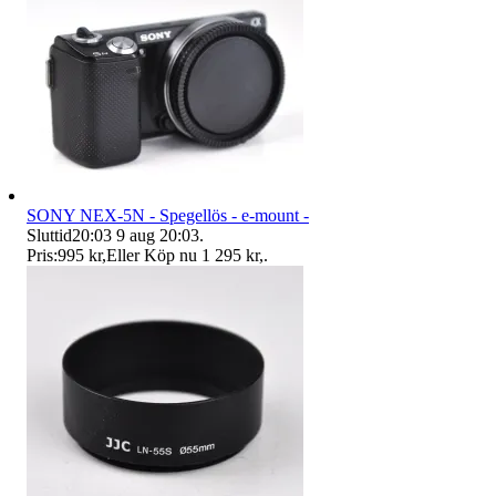
SONY NEX-5N - Spegellös - e-mount -
Sluttid
20:03
9 aug 20:03
.
Pris:
995 kr
,
Eller Köp nu
1 295 kr
,
.