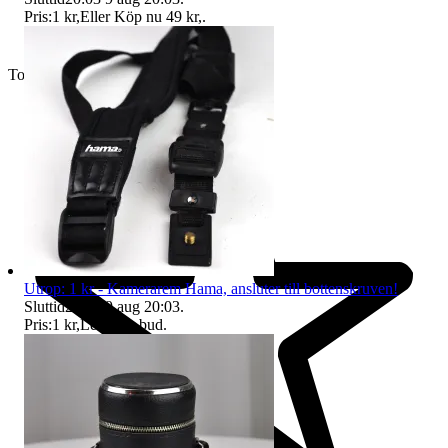
Pris:
1 kr
,
Eller Köp nu
49 kr
,
.
Toppsäljare
Utrop: 1 kr - Kamerarem Hama, ansluter till bottenskruven!
Sluttid
20:03
9 aug 20:03
.
Pris:
1 kr
,
Ledande bud
.