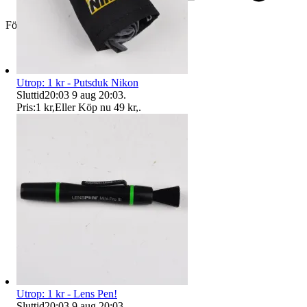
Företag
Utrop: 1 kr - Putsduk Nikon
Sluttid
20:03
9 aug 20:03
.
Pris:
1 kr
,
Eller Köp nu
49 kr
,
.
Utrop: 1 kr - Lens Pen!
Sluttid
20:03
9 aug 20:03
.