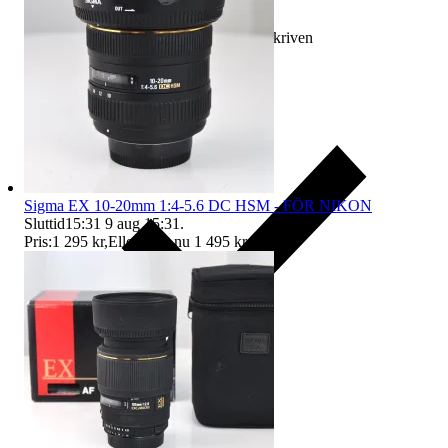
Ersättning om varan inte är som beskriven
Sigma EX 10-20mm 1:4-5.6 DC HSM - FÖR NIKON
Sluttid
15:31
9 aug 15:31
.
Pris:
1 295 kr
,
Eller Köp nu
1 495 kr
,
.