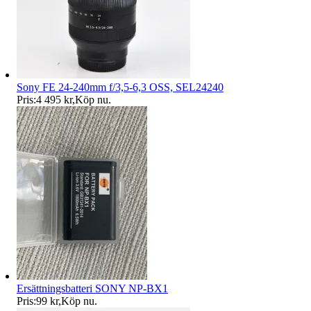
Sony FE 24-240mm f/3,5-6,3 OSS, SEL24240
Pris:
4 495 kr
,
Köp nu
.
Ersättningsbatteri SONY NP-BX1
Pris:
99 kr
,
Köp nu
.