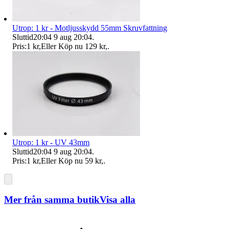
Utrop: 1 kr - Motljusskydd 55mm Skruvfattning
Sluttid
20:04
9 aug 20:04
.
Pris:
1 kr
,
Eller Köp nu
129 kr
,
.
Utrop: 1 kr - UV 43mm
Sluttid
20:04
9 aug 20:04
.
Pris:
1 kr
,
Eller Köp nu
59 kr
,
.
Mer från samma butik
Visa alla