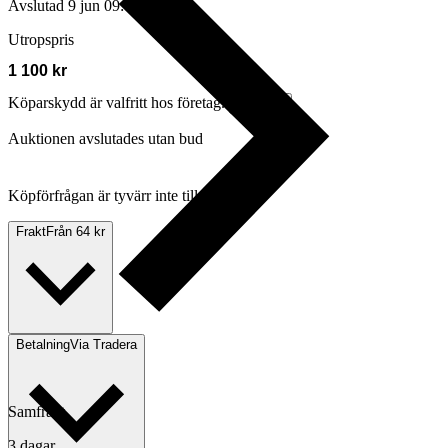
Avslutad
9 jun 09:49
Utropspris
1 100 kr
Köparskydd är valfritt hos företag.
Läs mer
Auktionen avslutades utan bud
Köpförfrågan är tyvärr inte tillgänglig.
Frakt
Från 64 kr
Betalning
Via Tradera
Samfrakt
3 dagar