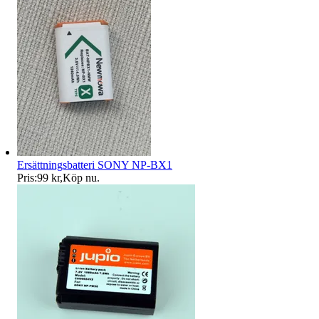
Ersättningsbatteri SONY NP-BX1
Pris:
99 kr
,
Köp nu
.