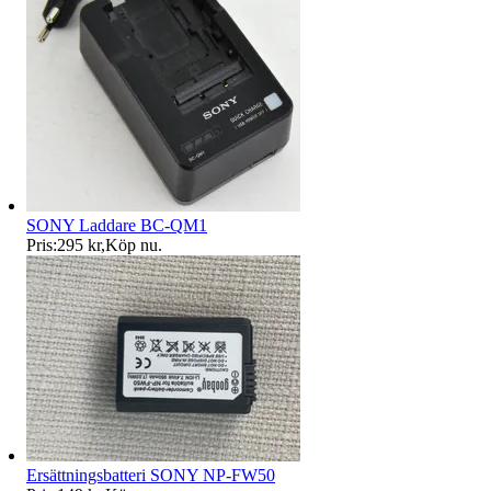
SONY Laddare BC-QM1
Pris:
295 kr
,
Köp nu
.
Ersättningsbatteri SONY NP-FW50