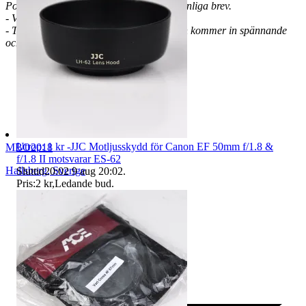
Postnord anges och då sker frakten via vanliga brev.
- VMB, Ej avdragbar moms
- Titta in då och då eftersom det hela tiden kommer in spännande
och nya fynd!
Utrop: 1 kr -JJC Motljusskydd för Canon EF 50mm f/1.8 &
MBO2018
f/1.8 II motsvarar ES-62
Hallsberg
,
Sverige
Sluttid
20:02
9 aug 20:02
.
Pris:
2 kr
,
Ledande bud
.