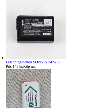
Ersättningsbatteri SONY NP-FW50
Pris:
149 kr
,
Köp nu
.