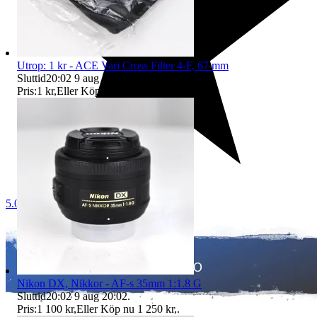
Utrop: 1 kr - ACE Vari Cross Filter 4-F, 67 mm
Sluttid
20:02
9 aug 20:02
.
Pris:
1 kr
,
Eller Köp nu
69 kr
,
.
5.0
Nikon DX, Nikkor - AF-s 35mm 1:1.8 G
Sluttid
20:02
9 aug 20:02
.
Pris:
1 100 kr
,
Eller Köp nu
1 250 kr
,
.