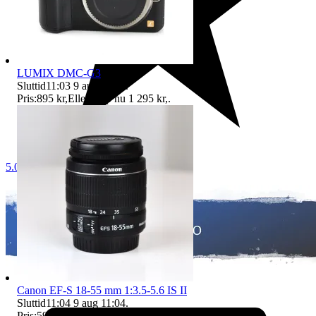
LUMIX DMC-G3
Sluttid
11:03
9 aug 11:03
.
Pris:
895 kr
,
Eller Köp nu
1 295 kr
,
.
5.0
Canon EF-S 18-55 mm 1:3.5-5.6 IS II
Sluttid
11:04
9 aug 11:04
.
Pris:
595 kr
,
Eller Köp nu
650 kr
,
.