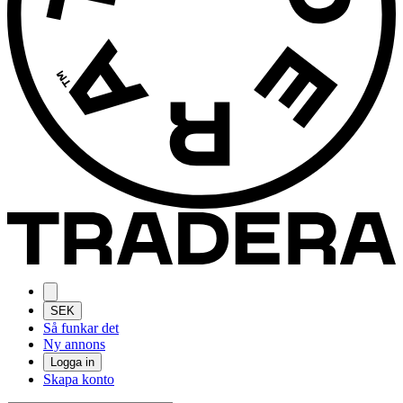
SEK
Så funkar det
Ny annons
Logga in
Skapa konto