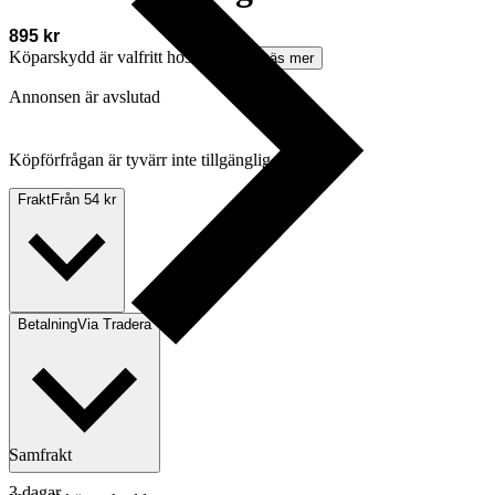
895 kr
Köparskydd är valfritt hos företag.
Läs mer
Annonsen är avslutad
Köpförfrågan är tyvärr inte tillgänglig.
Frakt
Från 54 kr
Betalning
Via Tradera
Samfrakt
3 dagar