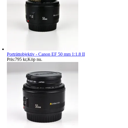
Porträttobjektiv - Canon EF 50 mm 1:1.8 II
Pris:
795 kr
,
Köp nu
.