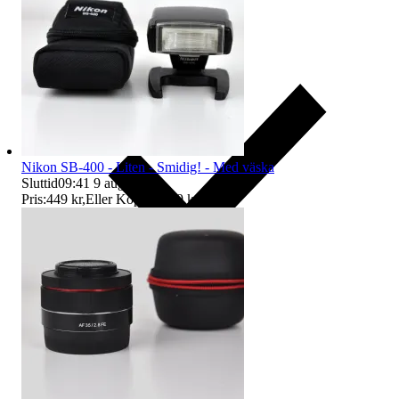
Nikon SB-400 - Liten - Smidig! - Med väska
Sluttid
09:41
9 aug 09:41
.
Pris:
449 kr
,
Eller Köp nu
549 kr
,
.
Ersättning om du inte får din vara