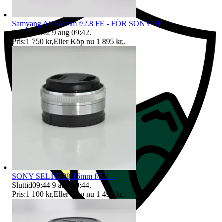
Samyang AF 35 mm f/2.8 FE - FÖR SONY FE
Sluttid
09:42
9 aug 09:42
.
Pris:
1 750 kr
,
Eller Köp nu
1 895 kr
,
.
SONY SEL16F28 16mm f/2.8 -
Sluttid
09:44
9 aug 09:44
.
Pris:
1 100 kr
,
Eller Köp nu
1 495 kr
,
.