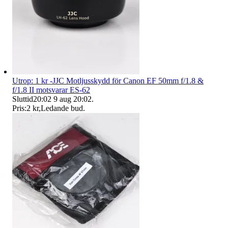
Utrop: 1 kr -JJC Motljusskydd för Canon EF 50mm f/1.8 &
f/1.8 II motsvarar ES-62
Sluttid
20:02
9 aug 20:02
.
Pris:
2 kr
,
Ledande bud
.