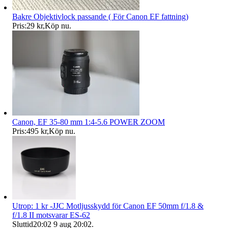
Bakre Objektivlock passande ( För Canon EF fattning)
Pris:
29 kr
,
Köp nu
.
Canon, EF 35-80 mm 1:4-5.6 POWER ZOOM
Pris:
495 kr
,
Köp nu
.
Utrop: 1 kr -JJC Motljusskydd för Canon EF 50mm f/1.8 &
f/1.8 II motsvarar ES-62
Sluttid
20:02
9 aug 20:02
.