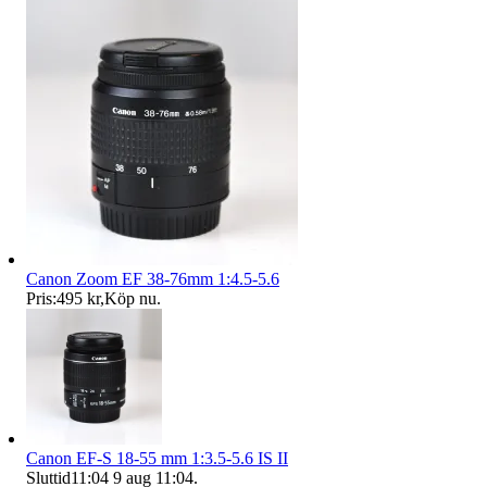
Canon Zoom EF 38-76mm 1:4.5-5.6
Pris:
495 kr
,
Köp nu
.
Canon EF-S 18-55 mm 1:3.5-5.6 IS II
Sluttid
11:04
9 aug 11:04
.