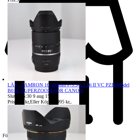
LÄS - TAMRON 16-300mm F/3.5-6.3 Di II VC PZD/Model
B016- SUPERZOOM FÖR CANON
Sluttid
15:30
9 aug 15:30
.
Pris:
795 kr
,
Eller Köp nu
995 kr
,
.
Företag