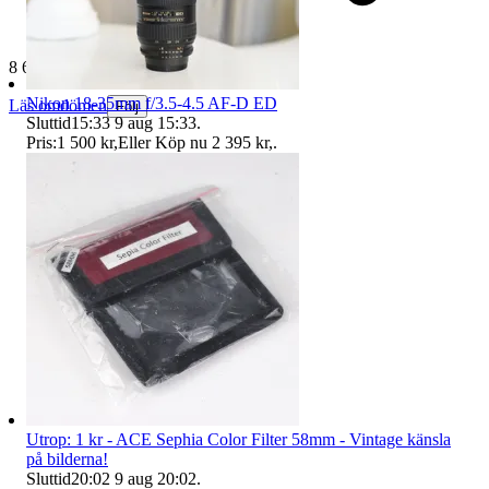
8 618 omdömen
Nikon 18-35mm f/3.5-4.5 AF-D ED
Läs omdömen
Följ
Sluttid
15:33
9 aug 15:33
.
Pris:
1 500 kr
,
Eller Köp nu
2 395 kr
,
.
Utrop: 1 kr - ACE Sephia Color Filter 58mm - Vintage känsla
på bilderna!
Sluttid
20:02
9 aug 20:02
.