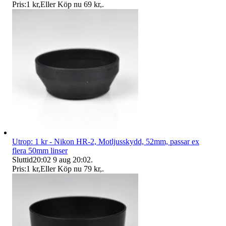
Pris:
1 kr
,
Eller Köp nu
69 kr
,
.
Utrop: 1 kr - Nikon HR-2, Motljusskydd, 52mm, passar ex
flera 50mm linser
Sluttid
20:02
9 aug 20:02
.
Pris:
1 kr
,
Eller Köp nu
79 kr
,
.