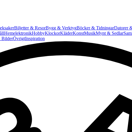
eksaker
Biljetter & Resor
Bygg & Verktyg
Böcker & Tidningar
Datorer &
ll
Hemelektronik
Hobby
Klockor
Kläder
Konst
Musik
Mynt & Sedlar
Saml
 Bilder
Övrigt
Inspiration