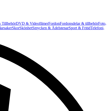
 Tillbehör
DVD & Videofilmer
Fordon
Fordonsdelar & tillbehör
Foto,
arsaker
Skor
Skönhet
Smycken & Ädelstenar
Sport & Fritid
Telefoni,