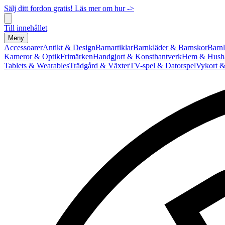
Sälj ditt fordon gratis! Läs mer om hur ->
Till innehållet
Meny
Accessoarer
Antikt & Design
Barnartiklar
Barnkläder & Barnskor
Barnl
Kameror & Optik
Frimärken
Handgjort & Konsthantverk
Hem & Hushå
Tablets & Wearables
Trädgård & Växter
TV-spel & Datorspel
Vykort &