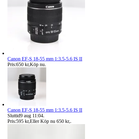
Canon EF-S 18-55 mm 1:3.5-5.6 IS II
Pris:
650 kr
,
Köp nu
.
Canon EF-S 18-55 mm 1:3.5-5.6 IS II
Sluttid
9 aug 11:04
.
Pris:
595 kr
,
Eller Köp nu
650 kr
,
.