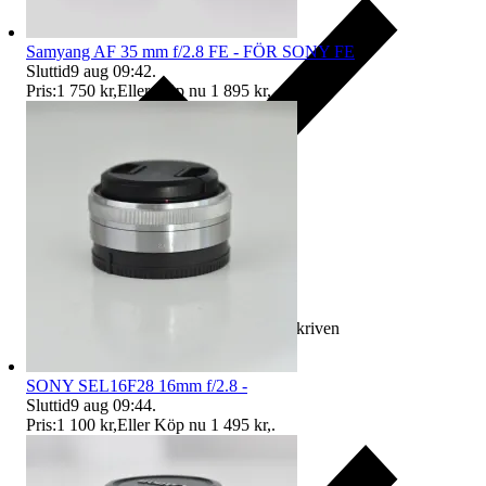
Samyang AF 35 mm f/2.8 FE - FÖR SONY FE
Sluttid
9 aug 09:42
.
Pris:
1 750 kr
,
Eller Köp nu
1 895 kr
,
.
Ersättning om varan inte är som beskriven
SONY SEL16F28 16mm f/2.8 -
Sluttid
9 aug 09:44
.
Pris:
1 100 kr
,
Eller Köp nu
1 495 kr
,
.