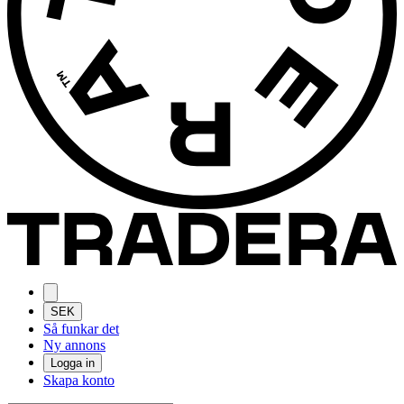
SEK
Så funkar det
Ny annons
Logga in
Skapa konto