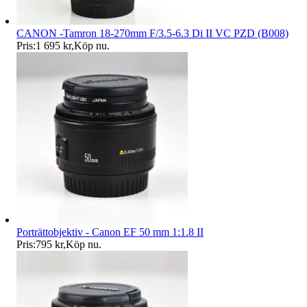
CANON -Tamron 18-270mm F/3.5-6.3 Di II VC PZD (B008)
Pris:
1 695 kr
,
Köp nu
.
Porträttobjektiv - Canon EF 50 mm 1:1.8 II
Pris:
795 kr
,
Köp nu
.