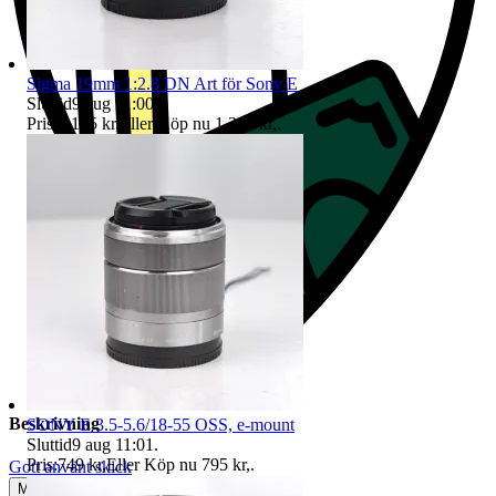
Sigma 19mm 1:2.8 DN Art för Sony E
Sluttid
9 aug 11:00
.
Pris:
1 195 kr
,
Eller Köp nu
1 395 kr
,
.
Beskrivning
SONY E 3.5-5.6/18-55 OSS, e-mount
Sluttid
9 aug 11:01
.
Pris:
749 kr
,
Eller Köp nu
795 kr
,
.
Gott använt skick
Mindre tecken på användning