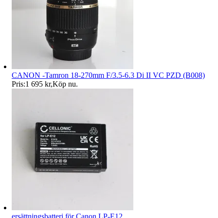
CANON -Tamron 18-270mm F/3.5-6.3 Di II VC PZD (B008)
Pris:
1 695 kr
,
Köp nu
.
ersättningsbatteri för Canon LP-E12