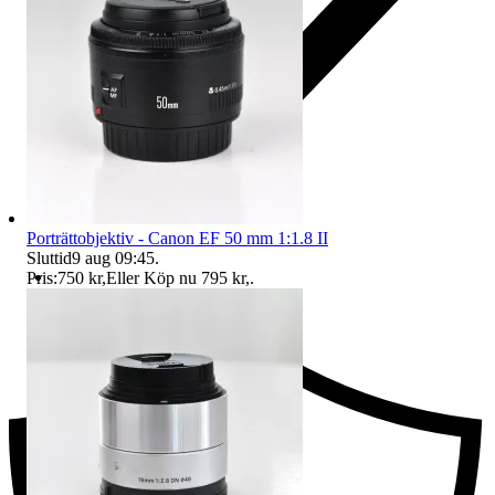
Porträttobjektiv - Canon EF 50 mm 1:1.8 II
Sluttid
9 aug 09:45
.
Pris:
750 kr
,
Eller Köp nu
795 kr
,
.
Ersättning om du inte får din vara