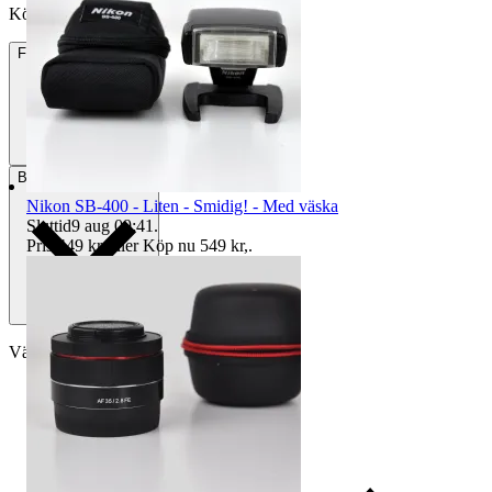
Köpförfrågan är tyvärr inte tillgänglig.
Frakt
Från 64 kr
Betalning
Via Tradera
Nikon SB-400 - Liten - Smidig! - Med väska
Sluttid
9 aug 09:41
.
Pris:
449 kr
,
Eller Köp nu
549 kr
,
.
Välj till köparskydd