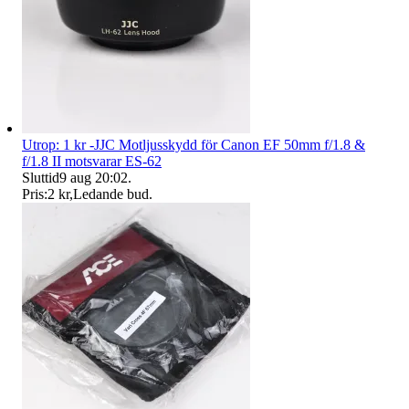
Utrop: 1 kr -JJC Motljusskydd för Canon EF 50mm f/1.8 &
f/1.8 II motsvarar ES-62
Sluttid
9 aug 20:02
.
Pris:
2 kr
,
Ledande bud
.