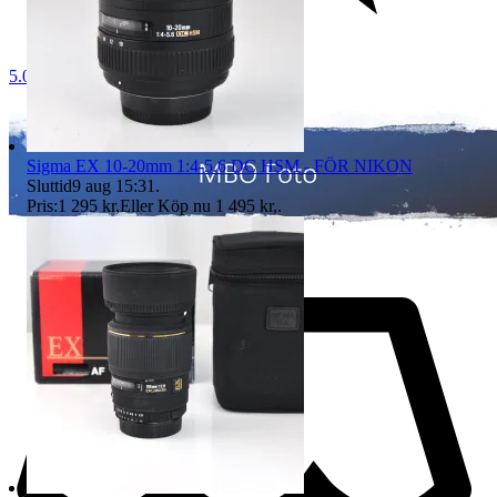
5.0
Sigma EX 10-20mm 1:4-5.6 DC HSM - FÖR NIKON
Sluttid
9 aug 15:31
.
Pris:
1 295 kr
,
Eller Köp nu
1 495 kr
,
.