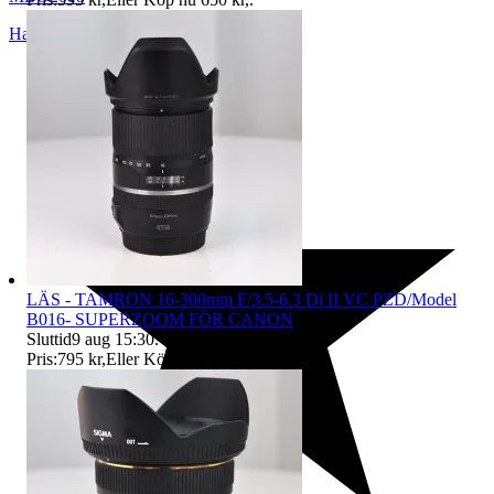
Hallsberg
,
Sverige
LÄS - TAMRON 16-300mm F/3.5-6.3 Di II VC PZD/Model
B016- SUPERZOOM FÖR CANON
Sluttid
9 aug 15:30
.
Pris:
795 kr
,
Eller Köp nu
995 kr
,
.