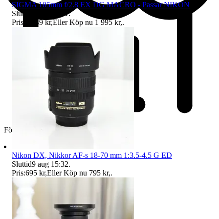
SIGMA 105mm f/2.8 EX DG MACRO - Passar NIKON
Sluttid
9 aug 15:31
.
Pris:
1 749 kr
,
Eller Köp nu
1 995 kr
,
.
Företag
Nikon DX, Nikkor AF-s 18-70 mm 1:3.5-4.5 G ED
Sluttid
9 aug 15:32
.
Pris:
695 kr
,
Eller Köp nu
795 kr
,
.