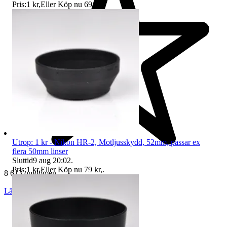
Pris:
1 kr
,
Eller Köp nu
69 kr
,
.
Utrop: 1 kr - Nikon HR-2, Motljusskydd, 52mm, passar ex
flera 50mm linser
Sluttid
9 aug 20:02
.
Pris:
1 kr
,
Eller Köp nu
79 kr
,
.
8 613 omdömen
Läs omdömen
Följ