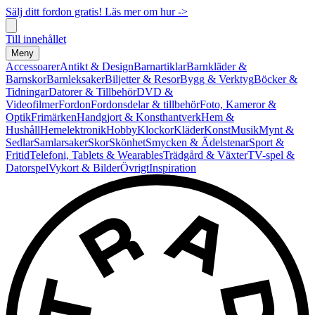
Sälj ditt fordon gratis! Läs mer om hur ->
Till innehållet
Meny
Accessoarer
Antikt & Design
Barnartiklar
Barnkläder &
Barnskor
Barnleksaker
Biljetter & Resor
Bygg & Verktyg
Böcker &
Tidningar
Datorer & Tillbehör
DVD &
Videofilmer
Fordon
Fordonsdelar & tillbehör
Foto, Kameror &
Optik
Frimärken
Handgjort & Konsthantverk
Hem &
Hushåll
Hemelektronik
Hobby
Klockor
Kläder
Konst
Musik
Mynt &
Sedlar
Samlarsaker
Skor
Skönhet
Smycken & Ädelstenar
Sport &
Fritid
Telefoni, Tablets & Wearables
Trädgård & Växter
TV-spel &
Datorspel
Vykort & Bilder
Övrigt
Inspiration