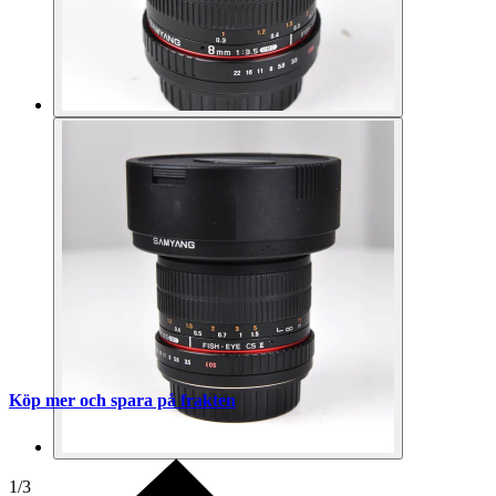
Köp mer och spara på frakten
1
/
3