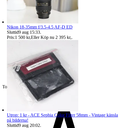
Nikon 18-35mm f/3.5-4.5 AF-D ED
Sluttid
9 aug 15:33
.
Pris:
1 500 kr
,
Eller Köp nu
2 395 kr
,
.
Toppsäljare
Utrop: 1 kr - ACE Sephia Color Filter 58mm - Vintage känsla
på bilderna!
Sluttid
9 aug 20:02
.