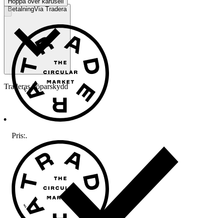
Hoppa över karusell
Betalning
Via Tradera
Traderas köparskydd
Pris:
.