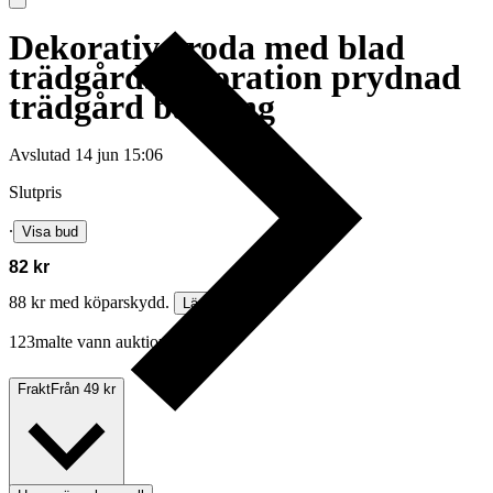
Dekorativ groda med blad
trädgårdsdekoration prydnad
trädgård balkong
Avslutad
14 jun 15:06
Slutpris
∙
Visa bud
82 kr
88 kr med köparskydd.
Läs mer
123malte vann auktionen
Frakt
Från 49 kr