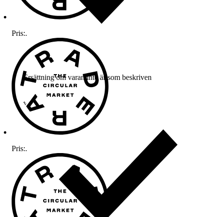
Pris:
.
Ersättning om varan inte är som beskriven
Pris:
.