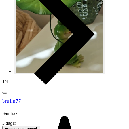
1
/
4
brulin77
Samfrakt
3 dagar
Hoppa över karusell