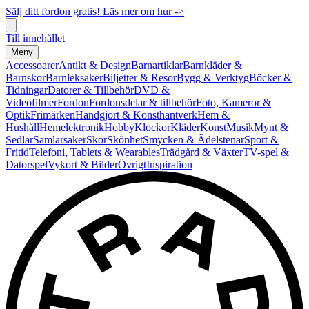
Sälj ditt fordon gratis! Läs mer om hur ->
Till innehållet
Meny
Accessoarer
Antikt & Design
Barnartiklar
Barnkläder &
Barnskor
Barnleksaker
Biljetter & Resor
Bygg & Verktyg
Böcker &
Tidningar
Datorer & Tillbehör
DVD &
Videofilmer
Fordon
Fordonsdelar & tillbehör
Foto, Kameror &
Optik
Frimärken
Handgjort & Konsthantverk
Hem &
Hushåll
Hemelektronik
Hobby
Klockor
Kläder
Konst
Musik
Mynt &
Sedlar
Samlarsaker
Skor
Skönhet
Smycken & Ädelstenar
Sport &
Fritid
Telefoni, Tablets & Wearables
Trädgård & Växter
TV-spel &
Datorspel
Vykort & Bilder
Övrigt
Inspiration