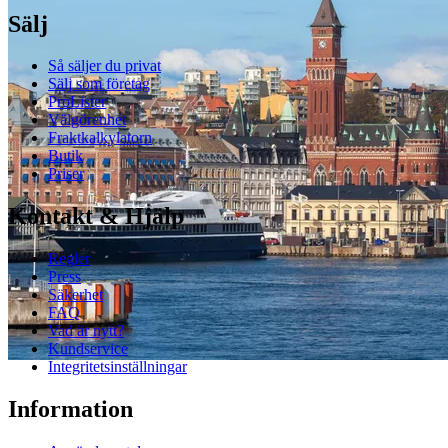
Sälj
Så säljer du privat
Sälj som företag
ProLister
Välgörenhet
Fraktkalkylatorn
Butik
Priser
Kontakt & Hjälp
Regler
Press
Säkerhet
FAQ
Vad är nytt?
Kundservice
Integritetsinställningar
Information