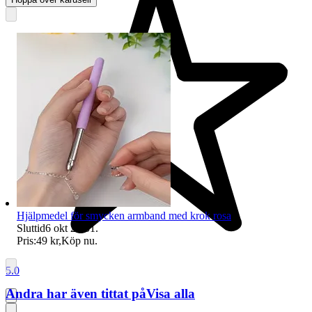
Hjälpmedel för smycken armband med krok rosa
Sluttid
6 okt 20:51
.
Pris:
49 kr
,
Köp nu
.
5.0
Andra har även tittat på
Visa alla