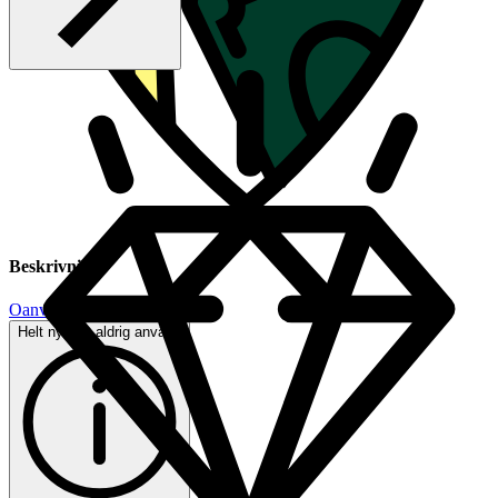
Beskrivning
Oanvänt
Helt ny och aldrig använd