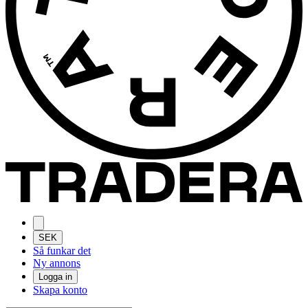
SEK
Så funkar det
Ny annons
Logga in
Skapa konto