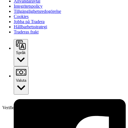
Användaravtal
Integritetspolicy
Tillgänglighetsredogörelse
Cookies
Jobba på Tradera
Hållbarhetsstrategi
Traderas frakt
Språk
Valuta
Verifierad