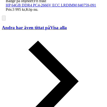
Badge på objektet:
Fri frakt
HP 64GB DDR4 PC4-2666V ECC LRDIMM 840759-091
Pris:
3 995 kr
,
Köp nu
.
Andra har även tittat på
Visa alla