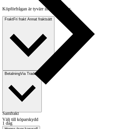
Köpförfrågan är tyvärr inte tillgänglig.
Frakt
Fri frakt Annat fraktsätt
Betalning
Via Tradera
Samfrakt
Välj till köparskydd
1 dag
Hoppa över karusell