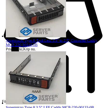
Supermicro Type 8 Tool-Less 3.5" to 2.5" Converter Caddy
MCP-220-00140-0B
Pris:
245 kr
,
Köp nu
.
Företag
Supermicro Type 8 3.5" LFF Caddy MCP-220-00133-0B