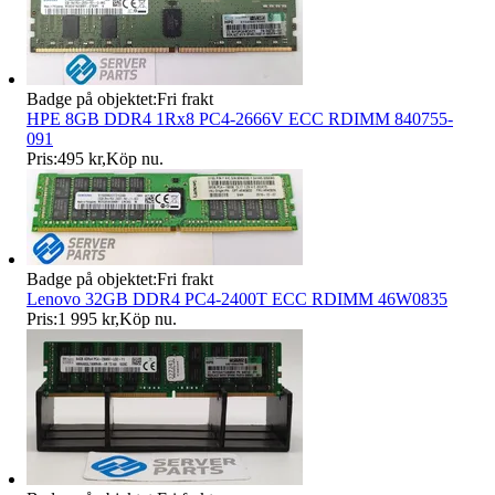
Badge på objektet:
Fri frakt
HPE 8GB DDR4 1Rx8 PC4-2666V ECC RDIMM 840755-
091
Pris:
495 kr
,
Köp nu
.
Badge på objektet:
Fri frakt
Lenovo 32GB DDR4 PC4-2400T ECC RDIMM 46W0835
Pris:
1 995 kr
,
Köp nu
.