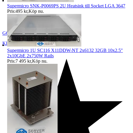
Supermicro SNK-P0069PS 2U Heatsink till Socket LGA 3647
Pris:
495 kr
,
Köp nu
.
GG-ServerParts
Klavreström
,
Sverige
Supermicro 1U SC116 X11DDW-NT 2x6132 32GB 10x2.5"
2x10GbE 2x750W Rails
Pris:
7 495 kr
,
Köp nu
.