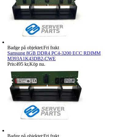
Badge på objektet:
Fri frakt
Samsung 8GB DDR4 PC4-3200 ECC RDIMM
M393A1K43DB2-CWE
Pris:
495 kr
,
Köp nu
.
Badge på objektet:
Fri frakt