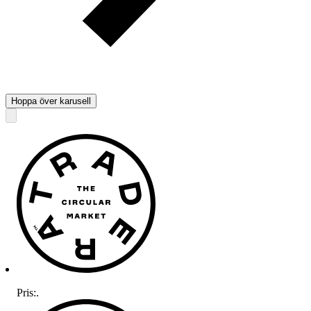
Hoppa över karusell
Pris:
.