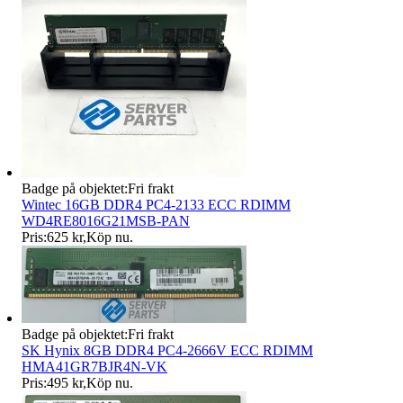
Badge på objektet:
Fri frakt
Wintec 16GB DDR4 PC4-2133 ECC RDIMM
WD4RE8016G21MSB-PAN
Pris:
625 kr
,
Köp nu
.
Badge på objektet:
Fri frakt
SK Hynix 8GB DDR4 PC4-2666V ECC RDIMM
HMA41GR7BJR4N-VK
Pris:
495 kr
,
Köp nu
.