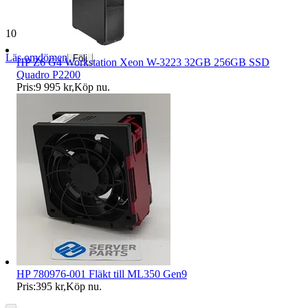
10 205 omdömen
Läs omdömen
Följ
HP Z6 G4 Workstation Xeon W-3223 32GB 256GB SSD
Quadro P2200
Pris:
9 995 kr
,
Köp nu
.
HP 780976-001 Fläkt till ML350 Gen9
Pris:
395 kr
,
Köp nu
.