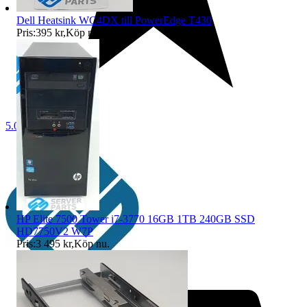
Dell Heatsink WC4DX till PowerEdge T430
Pris:
395 kr
,
Köp nu
.
5.0
HP Elite 7500 Tower i7-3770 16GB 1TB 240GB SSD
HD7750V2 W7P
Pris:
3 495 kr
,
Köp nu
.