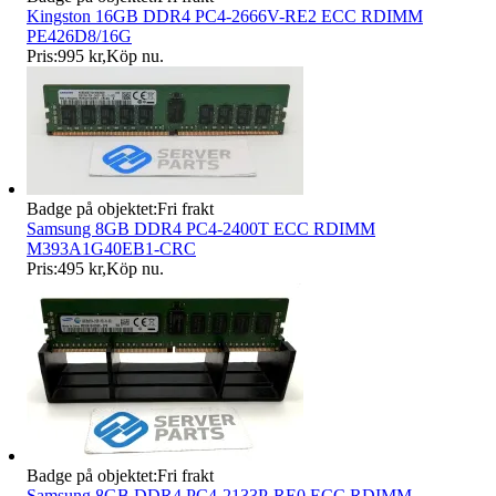
Kingston 16GB DDR4 PC4-2666V-RE2 ECC RDIMM
PE426D8/16G
Pris:
995 kr
,
Köp nu
.
Badge på objektet:
Fri frakt
Samsung 8GB DDR4 PC4-2400T ECC RDIMM
M393A1G40EB1-CRC
Pris:
495 kr
,
Köp nu
.
Badge på objektet:
Fri frakt
Samsung 8GB DDR4 PC4-2133P-RE0 ECC RDIMM