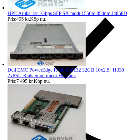
HPE Aruba 1st 1Gbps SFP SX modul 550m 850nm J4858D
Pris:
495 kr
,
Köp nu
.
Dell EMC PowerEdge R440 2x6132 32GB 10x2.5" H330
2xPSU Rails Supermicro Heatsink
Pris:
7 495 kr
,
Köp nu
.
Ersättning om du inte får din vara