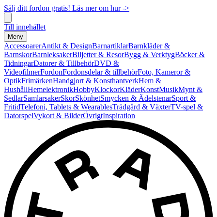
Sälj ditt fordon gratis! Läs mer om hur ->
Till innehållet
Meny
Accessoarer
Antikt & Design
Barnartiklar
Barnkläder &
Barnskor
Barnleksaker
Biljetter & Resor
Bygg & Verktyg
Böcker &
Tidningar
Datorer & Tillbehör
DVD &
Videofilmer
Fordon
Fordonsdelar & tillbehör
Foto, Kameror &
Optik
Frimärken
Handgjort & Konsthantverk
Hem &
Hushåll
Hemelektronik
Hobby
Klockor
Kläder
Konst
Musik
Mynt &
Sedlar
Samlarsaker
Skor
Skönhet
Smycken & Ädelstenar
Sport &
Fritid
Telefoni, Tablets & Wearables
Trädgård & Växter
TV-spel &
Datorspel
Vykort & Bilder
Övrigt
Inspiration