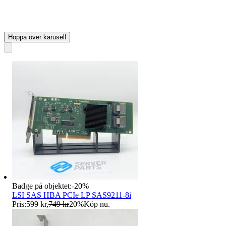
Hoppa över karusell
Badge på objektet:
-
20
%
LSI SAS HBA PCIe LP SAS9211-8i
Pris:
599 kr
,
749 kr
20
%
Köp nu
.