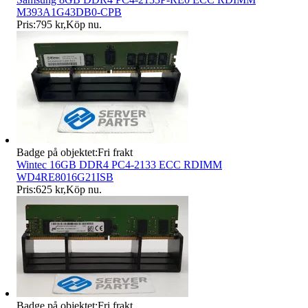
M393A1G43DB0-CPB
Pris:
795 kr
,
Köp nu
.
Badge på objektet:
Fri frakt
Wintec 16GB DDR4 PC4-2133 ECC RDIMM
WD4RE8016G21ISB
Pris:
625 kr
,
Köp nu
.
Badge på objektet:
Fri frakt