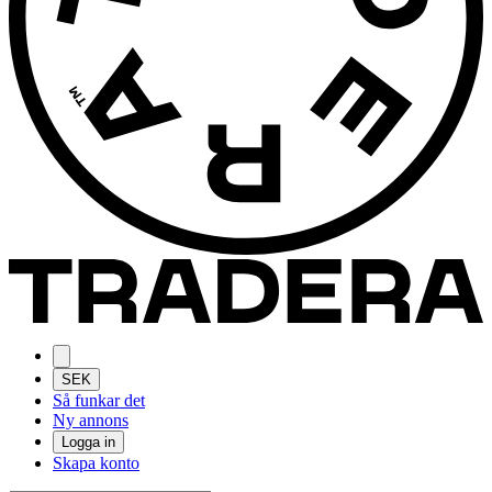
SEK
Så funkar det
Ny annons
Logga in
Skapa konto