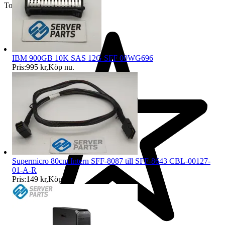
Toppsäljare
IBM 900GB 10K SAS 12G SFF 00WG696
Pris:
995 kr
,
Köp nu
.
Supermicro 80cm Intern SFF-8087 till SFF-8643 CBL-00127-
01-A-R
Pris:
149 kr
,
Köp nu
.