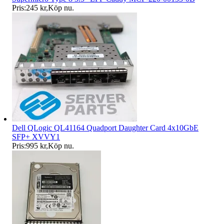
Pris:
245 kr
,
Köp nu
.
Dell QLogic QL41164 Quadport Daughter Card 4x10GbE
SFP+ XVVY1
Pris:
995 kr
,
Köp nu
.