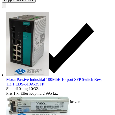
Moxa Passive Industrial 100MbE 10-port SFP Switch Rev.
1.3.1 EDS-510A-3SFP
Sluttid
10 aug 10:32
.
Pris:
1 kr
,
Eller Köp nu
2 995 kr
,
.
Ersättning om varan inte är som beskriven