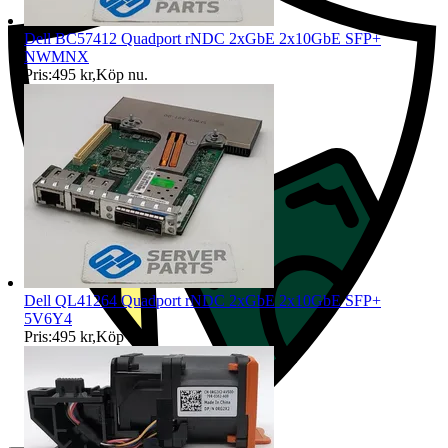
Dell BC57412 Quadport rNDC 2xGbE 2x10GbE SFP+
NWMNX
Pris:
495 kr
,
Köp nu
.
Dell QL41264 Quadport rNDC 2xGbE 2x10GbE SFP+
5V6Y4
Pris:
495 kr
,
Köp nu
.