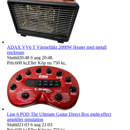
ADAX VV6 T Värmefläkt 2000W Heater med metall
enclosure
Sluttid
20:48
6 aug 20:48
.
Pris:
600 kr
,
Eller Köp nu
750 kr
,
.
Line 6 POD The Ultimate Guitar Direct Box multi-effect
amplifier simulation
Sluttid
21:03
6 aug 21:03
.
Pris:
500 kr
,
Eller Köp nu
750 kr
,
.