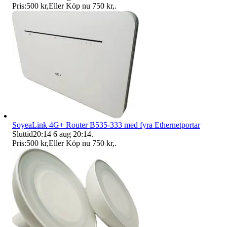
Pris:
500 kr
,
Eller Köp nu
750 kr
,
.
SoyeaLink 4G+ Router B535-333 med fyra Ethernetportar
Sluttid
20:14
6 aug 20:14
.
Pris:
500 kr
,
Eller Köp nu
750 kr
,
.