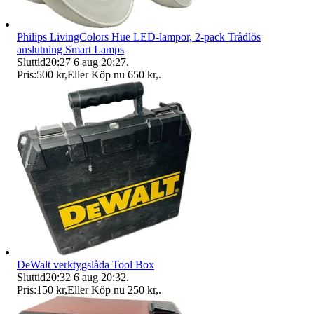
Philips LivingColors Hue LED-lampor, 2-pack Trådlös
anslutning Smart Lamps
Sluttid
20:27
6 aug 20:27
.
Pris:
500 kr
,
Eller Köp nu
650 kr
,
.
DeWalt verktygslåda Tool Box
Sluttid
20:32
6 aug 20:32
.
Pris:
150 kr
,
Eller Köp nu
250 kr
,
.