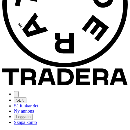
SEK
Så funkar det
Ny annons
Logga in
Skapa konto