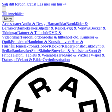
Sälj ditt fordon gratis! Läs mer om hur ->
Till innehållet
Meny
Accessoarer
Antikt & Design
Barnartiklar
Barnkläder &
Barnskor
Barnleksaker
Biljetter & Resor
Bygg & Verktyg
Böcker &
Tidningar
Datorer & Tillbehör
DVD &
Videofilmer
Fordon
Fordonsdelar & tillbehör
Foto, Kameror &
Optik
Frimärken
Handgjort & Konsthantverk
Hem &
Hushåll
Hemelektronik
Hobby
Klockor
Kläder
Konst
Musik
Mynt &
Sedlar
Samlarsaker
Skor
Skönhet
Smycken & Ädelstenar
Sport &
Fritid
Telefoni, Tablets & Wearables
Trädgård & Växter
TV-spel &
Datorspel
Vykort & Bilder
Övrigt
Inspiration