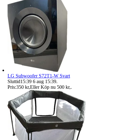
LG Subwoofer S72T1-W Svart
Sluttid
15:39
6 aug 15:39
.
Pris:
350 kr
,
Eller Köp nu
500 kr
,
.