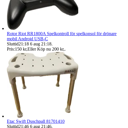
Rotor Riot RR1800A Spelkontroll för spelkonsol för drönare
mobil Android USB-C
Sluttid
21:18
6 aug 21:18
.
Pris:
150 kr
,
Eller Köp nu
200 kr
,
.
Etac Swift Duschpall 81701410
Sluttid
21:46
6 aug 21:46
.