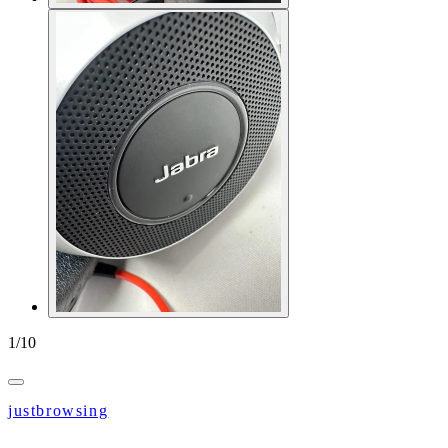
1
/
10
justbrowsing