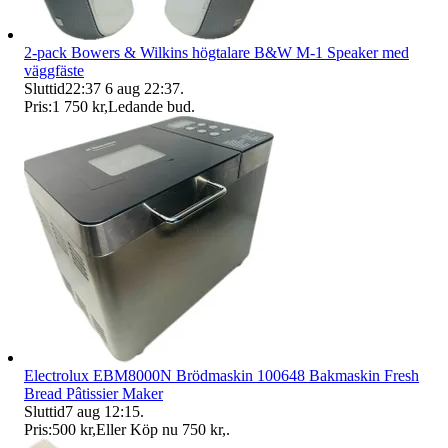
2-pack Bowers & Wilkins högtalare B&W M-1 Speaker med
väggfäste
Sluttid
22:37
6 aug 22:37
.
Pris:
1 750 kr
,
Ledande bud
.
Electrolux EBM8000N Brödmaskin 100648 Bakmaskin Fresh
Bread Pâtissier Maker
Sluttid
7 aug 12:15
.
Pris:
500 kr
,
Eller Köp nu
750 kr
,
.