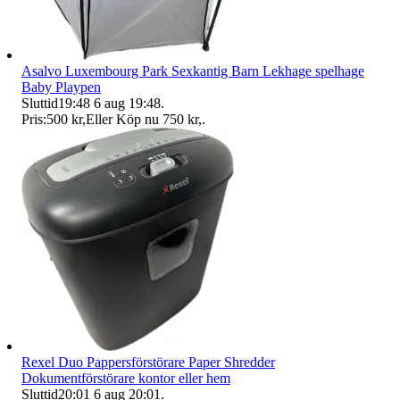
Asalvo Luxembourg Park Sexkantig Barn Lekhage spelhage
Baby Playpen
Sluttid
19:48
6 aug 19:48
.
Pris:
500 kr
,
Eller Köp nu
750 kr
,
.
Rexel Duo Pappersförstörare Paper Shredder
Dokumentförstörare kontor eller hem
Sluttid
20:01
6 aug 20:01
.