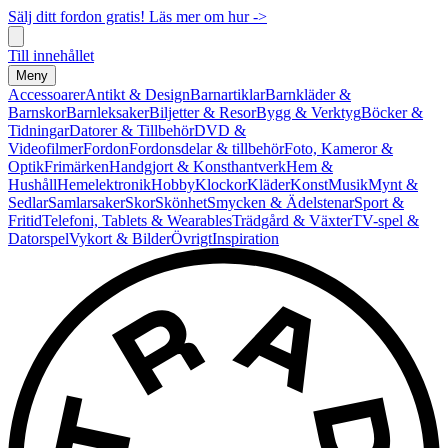
Sälj ditt fordon gratis! Läs mer om hur ->
Till innehållet
Meny
Accessoarer
Antikt & Design
Barnartiklar
Barnkläder &
Barnskor
Barnleksaker
Biljetter & Resor
Bygg & Verktyg
Böcker &
Tidningar
Datorer & Tillbehör
DVD &
Videofilmer
Fordon
Fordonsdelar & tillbehör
Foto, Kameror &
Optik
Frimärken
Handgjort & Konsthantverk
Hem &
Hushåll
Hemelektronik
Hobby
Klockor
Kläder
Konst
Musik
Mynt &
Sedlar
Samlarsaker
Skor
Skönhet
Smycken & Ädelstenar
Sport &
Fritid
Telefoni, Tablets & Wearables
Trädgård & Växter
TV-spel &
Datorspel
Vykort & Bilder
Övrigt
Inspiration