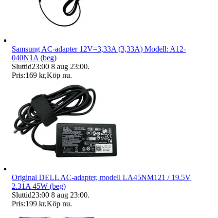
Samsung AC-adapter 12V=3,33A (3,33A) Modell: A12-
040N1A (beg)
Sluttid
23:00
8 aug 23:00
.
Pris:
169 kr
,
Köp nu
.
Original DELL AC-adapter, modell LA45NM121 / 19.5V
2.31A 45W (beg)
Sluttid
23:00
8 aug 23:00
.
Pris:
199 kr
,
Köp nu
.