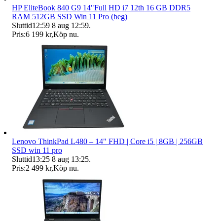
HP EliteBook 840 G9 14"Full HD i7 12th 16 GB DDR5
RAM 512GB SSD Win 11 Pro (beg)
Sluttid
12:59
8 aug 12:59
.
Pris:
6 199 kr
,
Köp nu
.
Lenovo ThinkPad L480 – 14" FHD | Core i5 | 8GB | 256GB
SSD win 11 pro
Sluttid
13:25
8 aug 13:25
.
Pris:
2 499 kr
,
Köp nu
.