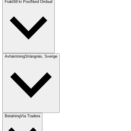
Frakt
59 kr PostNord Ombud
Avhämtning
Strängnäs, Sverige
Betalning
Via Tradera