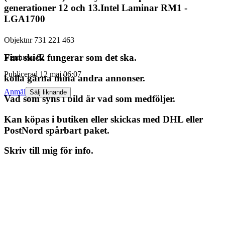
generationer 12 och 13.Intel Laminar RM1 -
LGA1700
Objektnr
731 221 463
Fint skick fungerar som det ska.
Visningar
82
Publicerad
12 maj 06:07
kolla gärna mina andra annonser.
Anmäl
Sälj liknande
Vad som syns i bild är vad som medföljer.
Kan köpas i butiken eller skickas med DHL eller
PostNord spårbart paket.
Skriv till mig för info.