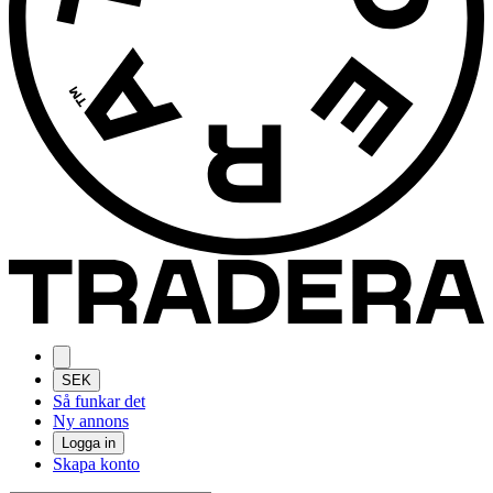
SEK
Så funkar det
Ny annons
Logga in
Skapa konto