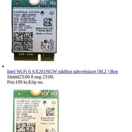
Intel Wi-Fi 6 AX201NGW trådlöst nätverkskort (M.2 ) Beg
Sluttid
23:00
8 aug 23:00
.
Pris:
199 kr
,
Köp nu
.