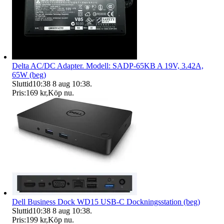
Delta AC/DC Adapter. Modell: SADP-65KB A 19V, 3.42A,
65W (beg)
Sluttid
10:38
8 aug 10:38
.
Pris:
169 kr
,
Köp nu
.
Dell Business Dock WD15 USB-C Dockningsstation (beg)
Sluttid
10:38
8 aug 10:38
.
Pris:
199 kr
,
Köp nu
.