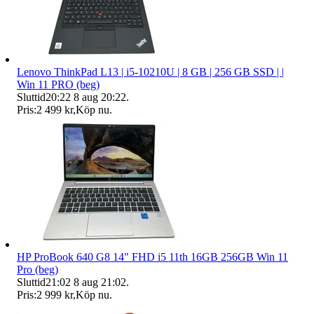
Lenovo ThinkPad L13 | i5-10210U | 8 GB | 256 GB SSD | |
Win 11 PRO (beg)
Sluttid
20:22
8 aug 20:22
.
Pris:
2 499 kr
,
Köp nu
.
HP ProBook 640 G8 14" FHD i5 11th 16GB 256GB Win 11
Pro (beg)
Sluttid
21:02
8 aug 21:02
.
Pris:
2 999 kr
,
Köp nu
.