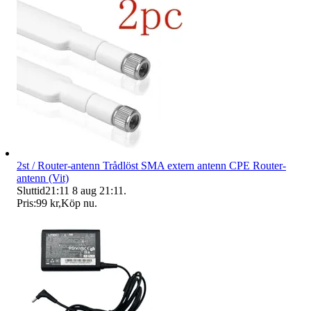
2st / Router-antenn Trådlöst SMA extern antenn CPE Router-
antenn (Vit)
Sluttid
21:11
8 aug 21:11
.
Pris:
99 kr
,
Köp nu
.