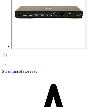
1
/
3
Strängnäsdatorerab