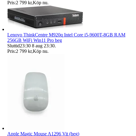
Pris:
2 799 kr
,
Köp nu
.
Lenovo ThinkCentre M920q Intel Core i5-9600T-8GB RAM
256GB WiFi Win11 Pro beg
Sluttid
23:30
8 aug 23:30
.
Pris:
2 799 kr
,
Köp nu
.
Apple Magic Mouse A1296 Vit (beg)