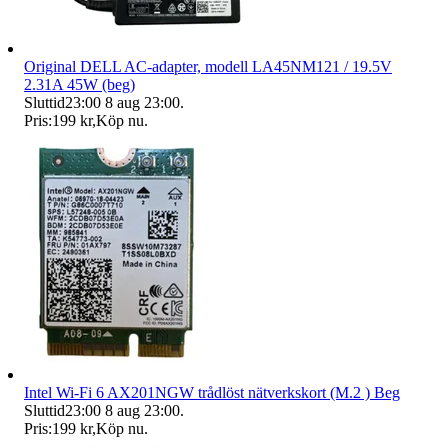
Original DELL AC-adapter, modell LA45NM121 / 19.5V
2.31A 45W (beg)
Sluttid
23:00
8 aug 23:00
.
Pris:
199 kr
,
Köp nu
.
Intel Wi-Fi 6 AX201NGW trådlöst nätverkskort (M.2 ) Beg
Sluttid
23:00
8 aug 23:00
.
Pris:
199 kr
,
Köp nu
.