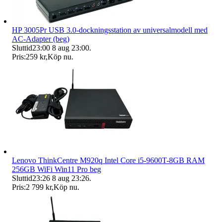
HP 3005Pr USB 3.0-dockningsstation av universalmodell med
AC-Adapter (beg)
Sluttid
23:00
8 aug 23:00
.
Pris:
259 kr
,
Köp nu
.
Lenovo ThinkCentre M920q Intel Core i5-9600T-8GB RAM
256GB WiFi Win11 Pro beg
Sluttid
23:26
8 aug 23:26
.
Pris:
2 799 kr
,
Köp nu
.