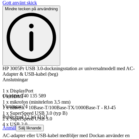
Gott använt skick
Mindre tecken på användning
HP 3005Pr USB 3.0-dockningsstation av universalmodell med AC-
Adapter & USB-kabel (beg)
Anslutningar
1 x DisplayPort
Objektnr
740 135 589
1 x HDMI
1 x mikrofon (minitelefon 3,5 mm)
Visningar
74
1 x nätverk - 10Base-T/100Base-TX/1000Base-T - RJ-45
1 x SuperSpeed USB 3.0 (typ B)
Publicerad
12 jul 11:21
2 x SuperSpeed USB 3.0
4 x USB 2.0
Anmäl
Sälj liknande
AC-adapter eller USB-kabel medföljer med Dockan använder en