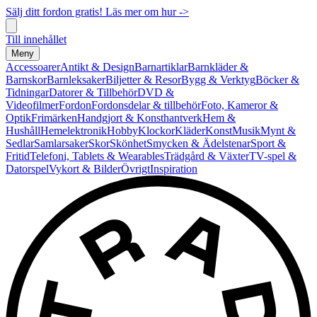
Sälj ditt fordon gratis! Läs mer om hur ->
Till innehållet
Meny
Accessoarer
Antikt & Design
Barnartiklar
Barnkläder &
Barnskor
Barnleksaker
Biljetter & Resor
Bygg & Verktyg
Böcker &
Tidningar
Datorer & Tillbehör
DVD &
Videofilmer
Fordon
Fordonsdelar & tillbehör
Foto, Kameror &
Optik
Frimärken
Handgjort & Konsthantverk
Hem &
Hushåll
Hemelektronik
Hobby
Klockor
Kläder
Konst
Musik
Mynt &
Sedlar
Samlarsaker
Skor
Skönhet
Smycken & Ädelstenar
Sport &
Fritid
Telefoni, Tablets & Wearables
Trädgård & Växter
TV-spel &
Datorspel
Vykort & Bilder
Övrigt
Inspiration