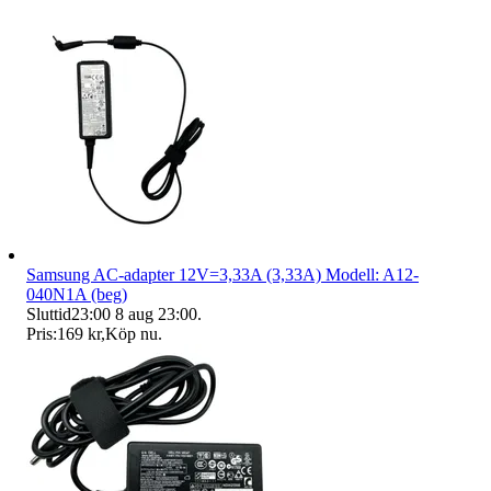
Samsung AC-adapter 12V=3,33A (3,33A) Modell: A12-
040N1A (beg)
Sluttid
23:00
8 aug 23:00
.
Pris:
169 kr
,
Köp nu
.