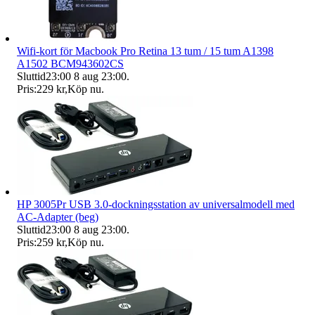
Wifi-kort för Macbook Pro Retina 13 tum / 15 tum A1398
A1502 BCM943602CS
Sluttid
23:00
8 aug 23:00
.
Pris:
229 kr
,
Köp nu
.
HP 3005Pr USB 3.0-dockningsstation av universalmodell med
AC-Adapter (beg)
Sluttid
23:00
8 aug 23:00
.
Pris:
259 kr
,
Köp nu
.