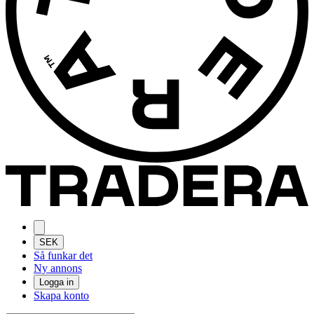
SEK
Så funkar det
Ny annons
Logga in
Skapa konto