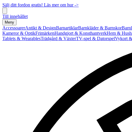
Sälj ditt fordon gratis! Läs mer om hur ->
Till innehållet
Meny
Accessoarer
Antikt & Design
Barnartiklar
Barnkläder & Barnskor
Barnl
Kameror & Optik
Frimärken
Handgjort & Konsthantverk
Hem & Hushå
Tablets & Wearables
Trädgård & Växter
TV-spel & Datorspel
Vykort &