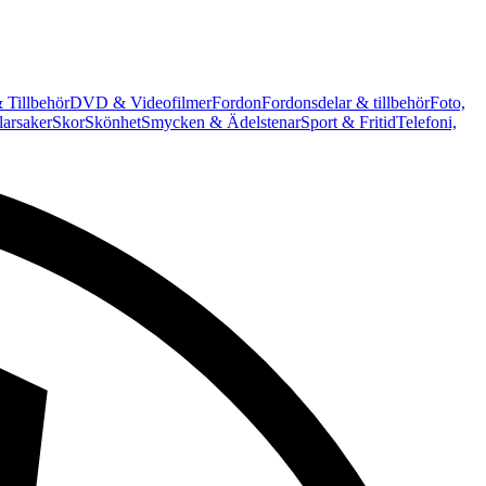
 Tillbehör
DVD & Videofilmer
Fordon
Fordonsdelar & tillbehör
Foto,
arsaker
Skor
Skönhet
Smycken & Ädelstenar
Sport & Fritid
Telefoni,