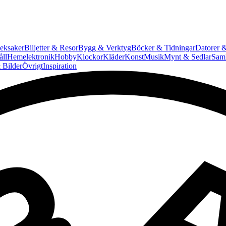
eksaker
Biljetter & Resor
Bygg & Verktyg
Böcker & Tidningar
Datorer &
ll
Hemelektronik
Hobby
Klockor
Kläder
Konst
Musik
Mynt & Sedlar
Saml
 Bilder
Övrigt
Inspiration