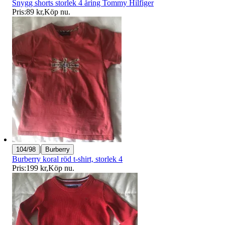
Snygg shorts storlek 4 åring Tommy Hilfiger
Pris:
89 kr
,
Köp nu
.
|
104/98
Burberry
Burberry koral röd t-shirt, storlek 4
Pris:
199 kr
,
Köp nu
.