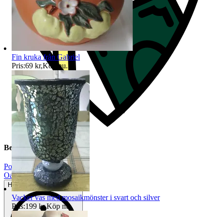
Fin kruka från Gabriel
Pris:
69 kr
,
Köp nu
.
Beskrivning
Polarn O. Pyret
|
Oanvänt
Helt ny och aldrig använd
Vacker vas med mosaikmönster i svart och silver
Pris:
199 kr
,
Köp nu
.