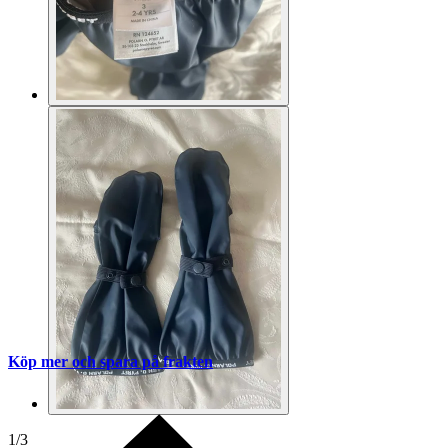
Köp mer och spara på frakten
1
/
3