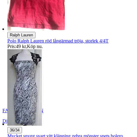
Ralph Lauren
Polo Ralph Lauren röd långärmad tröja, storlek 4/4T
Pris:
49 kr
,
Köp nu
.
FASHION_QUEEN
Djursholm
,
Sverige
36/34
Mycket snygg svart vitt klänning zebra mönster spets bolero