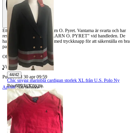
Ett par regnvantar från Polarn O. Pyret. Vantarna är svarta och har
resårband med texten "POLARN O. PYRET" vid handleden. De
har även ett justerbart band med tryckknapp för att säkerställa en bra
passform.
Objektnr
729 341 149
Visningar
357
44/42
Publicerad
30 apr 09:59
Chic snygg marinblå cardigan storlek XL från U.S. Polo Ny
Pris:
699 kr
,
Köp nu
.
Anmäl
Sälj liknande