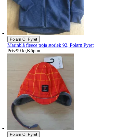
Polarn O. Pyret
Marinblå fleece tröja storlek 92, Polarn Pyret
Pris:
99 kr
,
Köp nu
.
Polarn O. Pyret