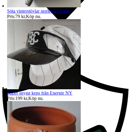
Söta vinterstövlar storlek 27 Ellos
Pris:
79 kr
,
Köp nu
.
Ersättning om du inte får din vara
Super snygg keps från Energie NY
Pris:
199 kr
,
Köp nu
.