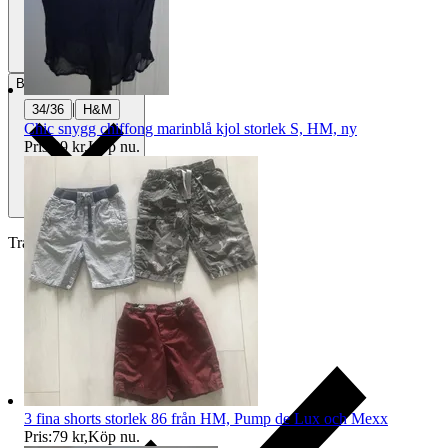
Betalning
Via Tradera
|
34/36
H&M
Chic snygg chiffong marinblå kjol storlek S, HM, ny
Pris:
99 kr
,
Köp nu
.
Traderas köparskydd
3 fina shorts storlek 86 från HM, Pump de Lux och Mexx
Pris:
79 kr
,
Köp nu
.