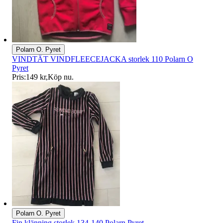
Polarn O. Pyret
VINDTÄT VINDFLEECEJACKA storlek 110 Polarn O
Pyret
Pris:
149 kr
,
Köp nu
.
Polarn O. Pyret
Fin klänning storlek 134-140 Polarn Pyret