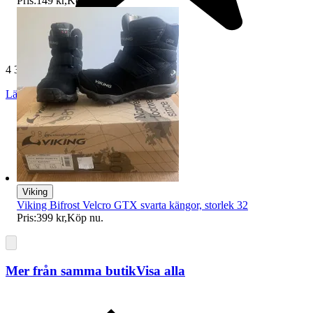
Pris:
149 kr
,
Köp nu
.
4 379 omdömen
Läs omdömen
Följ
Viking
Viking Bifrost Velcro GTX svarta kängor, storlek 32
Pris:
399 kr
,
Köp nu
.
Mer från samma butik
Visa alla