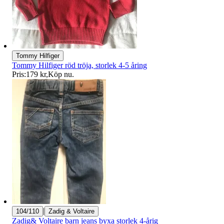
Tommy Hilfiger
Tommy Hilfiger röd tröja, storlek 4-5 åring
Pris:
179 kr
,
Köp nu
.
|
104/110
Zadig & Voltaire
Zadig& Voltaire barn jeans byxa storlek 4-årig