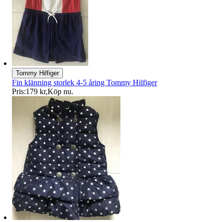
Tommy Hilfiger
Fin klänning storlek 4-5 åring Tommy Hilfiger
Pris:
179 kr
,
Köp nu
.