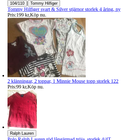
|
104/110
Tommy Hilfiger
Tommy Hilfiger svart & Silver stjärnor storlek 4 åring, ny
Pris:
199 kr
,
Köp nu
.
2 klänningar, 2 toppar, 1 Minnie Mouse topp storlek 122
Pris:
99 kr
,
Köp nu
.
Ralph Lauren
Polo Ralph Lauren röd långärmad tröja, storlek 4/4T