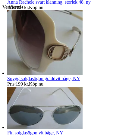
Anna Rachele svart klänning, storlek 48, ny
Verifierad
Pris:
399 kr
,
Köp nu
.
Snygg solglasögon gräddvit båge, NY
Pris:
199 kr
,
Köp nu
.
Fin solglasögon vit båge, NY