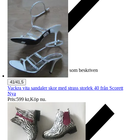
Ersättning om varan inte är som beskriven
41/41,5
Vackra vita sandaler skor med strass storlek 40 från Scorett
Nya
Pris:
599 kr
,
Köp nu
.