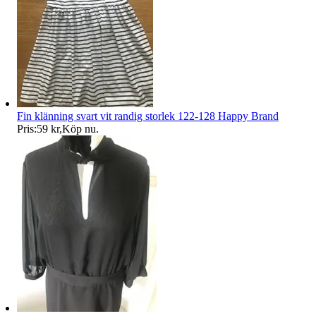
Fin klänning svart vit randig storlek 122-128 Happy Brand
Pris:
59 kr
,
Köp nu
.