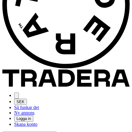
SEK
Så funkar det
Ny annons
Logga in
Skapa konto