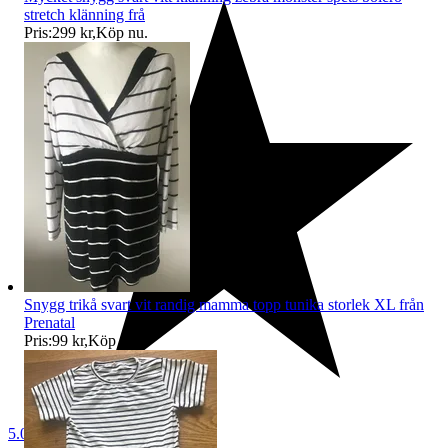
stretch klänning frå
Pris:
299 kr
,
Köp nu
.
Snygg trikå svart vit randig mamma topp tunika storlek XL från
Prenatal
Pris:
99 kr
,
Köp nu
.
5.0