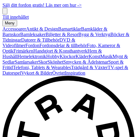
Sälj ditt fordon gratis! Läs mer om hur ->
Till innehållet
Meny
Accessoarer
Antikt & Design
Barnartiklar
Barnkläder &
Barnskor
Barnleksaker
Biljetter & Resor
Bygg & Verktyg
Böcker &
Tidningar
Datorer & Tillbehör
DVD &
Videofilmer
Fordon
Fordonsdelar & tillbehör
Foto, Kameror &
Optik
Frimärken
Handgjort & Konsthantverk
Hem &
Hushåll
Hemelektronik
Hobby
Klockor
Kläder
Konst
Musik
Mynt &
Sedlar
Samlarsaker
Skor
Skönhet
Smycken & Ädelstenar
Sport &
Fritid
Telefoni, Tablets & Wearables
Trädgård & Växter
TV-spel &
Datorspel
Vykort & Bilder
Övrigt
Inspiration