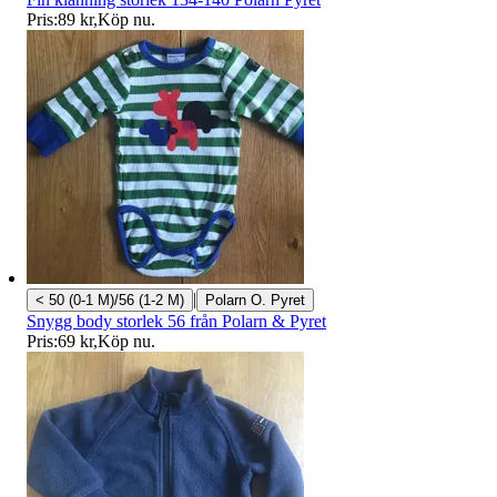
Pris:
89 kr
,
Köp nu
.
|
< 50 (0-1 M)/56 (1-2 M)
Polarn O. Pyret
Snygg body storlek 56 från Polarn & Pyret
Pris:
69 kr
,
Köp nu
.