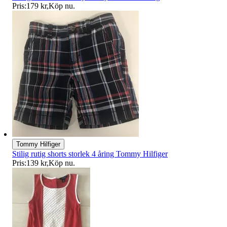
Pris:
179 kr
,
Köp nu
.
Tommy Hilfiger
Stilig rutig shorts storlek 4 åring Tommy Hilfiger
Pris:
139 kr
,
Köp nu
.