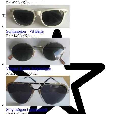
Pris:
99 kr
,
Köp nu
.
Toppsäljare
Solglasögon - Vit Båge
Pris:
149 kr
,
Köp nu
.
Vintage Runda Solglasögon
Pris:
199 kr
,
Köp nu
.
Solglasögon i pilotmodell