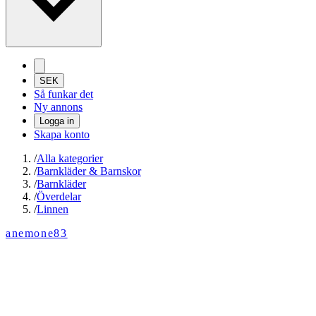
SEK
Så funkar det
Ny annons
Logga in
Skapa konto
/
Alla kategorier
/
Barnkläder & Barnskor
/
Barnkläder
/
Överdelar
/
Linnen
anemone83