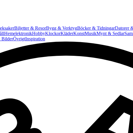
eksaker
Biljetter & Resor
Bygg & Verktyg
Böcker & Tidningar
Datorer &
ll
Hemelektronik
Hobby
Klockor
Kläder
Konst
Musik
Mynt & Sedlar
Saml
 Bilder
Övrigt
Inspiration