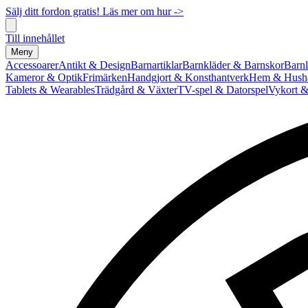
Sälj ditt fordon gratis! Läs mer om hur ->
Till innehållet
Meny
Accessoarer
Antikt & Design
Barnartiklar
Barnkläder & Barnskor
Barnl
Kameror & Optik
Frimärken
Handgjort & Konsthantverk
Hem & Hushå
Tablets & Wearables
Trädgård & Växter
TV-spel & Datorspel
Vykort &