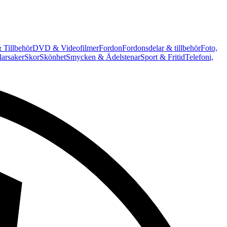
 Tillbehör
DVD & Videofilmer
Fordon
Fordonsdelar & tillbehör
Foto,
arsaker
Skor
Skönhet
Smycken & Ädelstenar
Sport & Fritid
Telefoni,