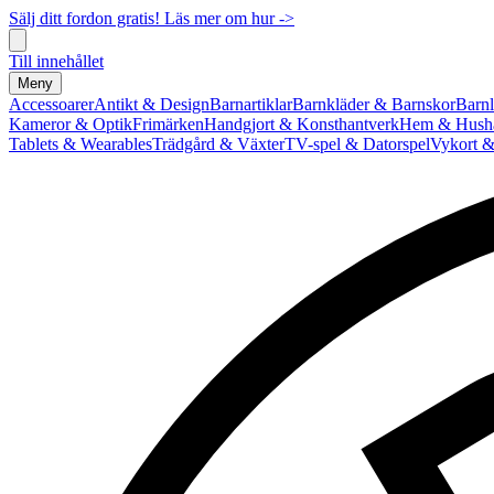
Sälj ditt fordon gratis! Läs mer om hur ->
Till innehållet
Meny
Accessoarer
Antikt & Design
Barnartiklar
Barnkläder & Barnskor
Barnl
Kameror & Optik
Frimärken
Handgjort & Konsthantverk
Hem & Hushå
Tablets & Wearables
Trädgård & Växter
TV-spel & Datorspel
Vykort &