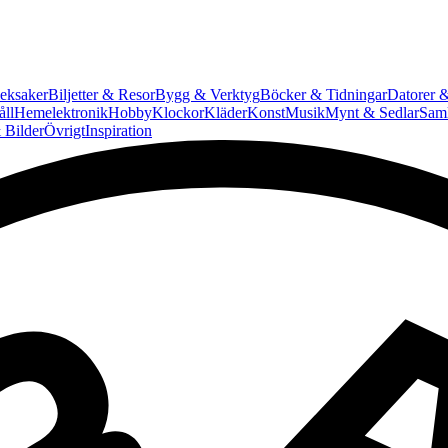
eksaker
Biljetter & Resor
Bygg & Verktyg
Böcker & Tidningar
Datorer &
ll
Hemelektronik
Hobby
Klockor
Kläder
Konst
Musik
Mynt & Sedlar
Saml
 Bilder
Övrigt
Inspiration