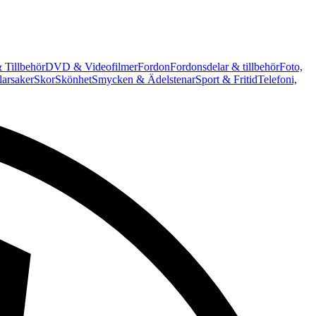
 Tillbehör
DVD & Videofilmer
Fordon
Fordonsdelar & tillbehör
Foto,
arsaker
Skor
Skönhet
Smycken & Ädelstenar
Sport & Fritid
Telefoni,