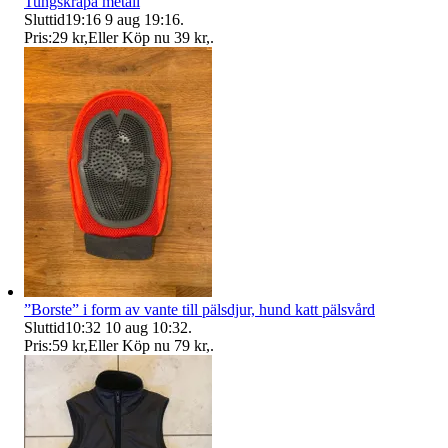
Tungskrapa metall
Sluttid
19:16
9 aug 19:16
.
Pris:
29 kr
,
Eller Köp nu
39 kr
,
.
”Borste” i form av vante till pälsdjur, hund katt pälsvård
Sluttid
10:32
10 aug 10:32
.
Pris:
59 kr
,
Eller Köp nu
79 kr
,
.