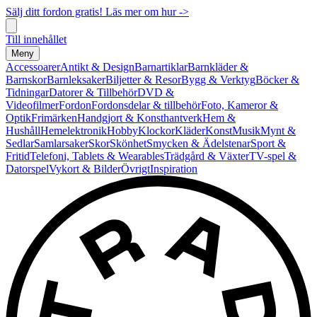
Sälj ditt fordon gratis! Läs mer om hur ->
Till innehållet
Meny
Accessoarer
Antikt & Design
Barnartiklar
Barnkläder &
Barnskor
Barnleksaker
Biljetter & Resor
Bygg & Verktyg
Böcker &
Tidningar
Datorer & Tillbehör
DVD &
Videofilmer
Fordon
Fordonsdelar & tillbehör
Foto, Kameror &
Optik
Frimärken
Handgjort & Konsthantverk
Hem &
Hushåll
Hemelektronik
Hobby
Klockor
Kläder
Konst
Musik
Mynt &
Sedlar
Samlarsaker
Skor
Skönhet
Smycken & Ädelstenar
Sport &
Fritid
Telefoni, Tablets & Wearables
Trädgård & Växter
TV-spel &
Datorspel
Vykort & Bilder
Övrigt
Inspiration