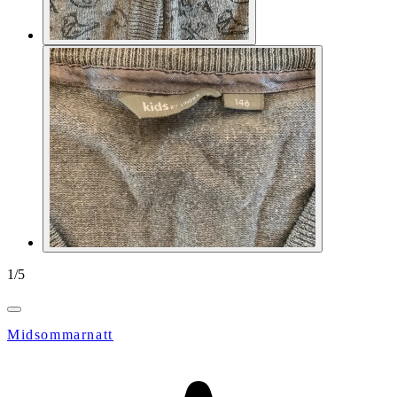
1
/
5
Midsommarnatt