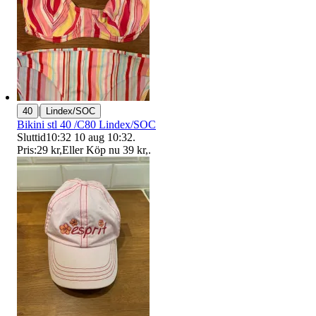
|
40
Lindex/SOC
Bikini stl 40 /C80 Lindex/SOC
Sluttid
10:32
10 aug 10:32
.
Pris:
29 kr
,
Eller Köp nu
39 kr
,
.