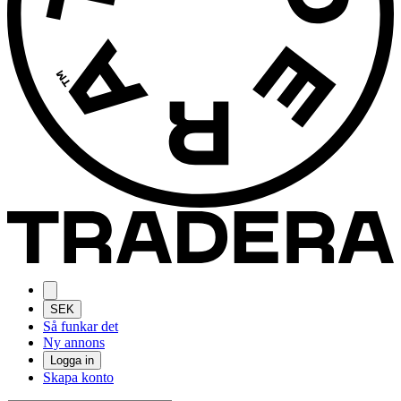
SEK
Så funkar det
Ny annons
Logga in
Skapa konto