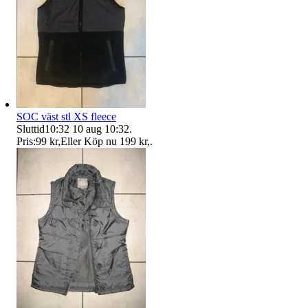
SOC väst stl XS fleece
Sluttid
10:32
10 aug 10:32
.
Pris:
99 kr
,
Eller Köp nu
199 kr
,
.