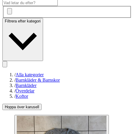
Filtrera efter kategori
/
Alla kategorier
/
Barnkläder & Barnskor
/
Barnkläder
/
Överdelar
/
Koftor
Hoppa över karusell