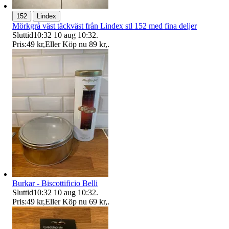
|
152
Lindex
Mörkgrå väst täckväst från Lindex stl 152 med fina deljer
Sluttid
10:32
10 aug 10:32
.
Pris:
49 kr
,
Eller Köp nu
89 kr
,
.
Burkar - Biscottificio Belli
Sluttid
10:32
10 aug 10:32
.
Pris:
49 kr
,
Eller Köp nu
69 kr
,
.