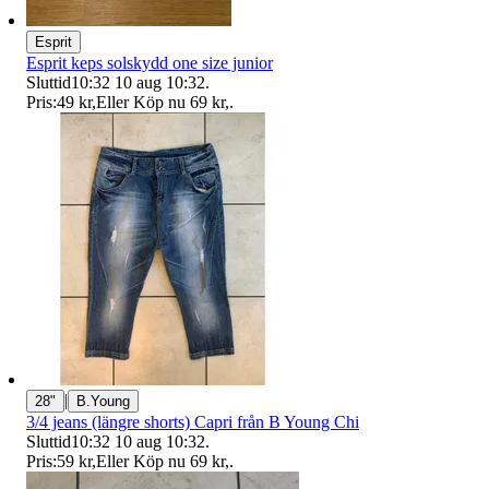
Esprit
Esprit keps solskydd one size junior
Sluttid
10:32
10 aug 10:32
.
Pris:
49 kr
,
Eller Köp nu
69 kr
,
.
|
28"
B.Young
3/4 jeans (längre shorts) Capri från B Young Chi
Sluttid
10:32
10 aug 10:32
.
Pris:
59 kr
,
Eller Köp nu
69 kr
,
.