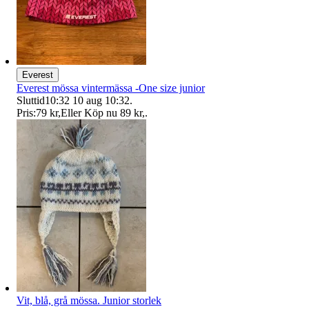
Everest
Everest mössa vintermässa -One size junior
Sluttid
10:32
10 aug 10:32
.
Pris:
79 kr
,
Eller Köp nu
89 kr
,
.
Vit, blå, grå mössa. Junior storlek