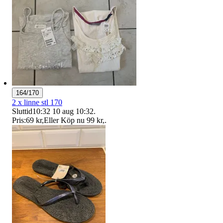
164/170
2 x linne stl 170
Sluttid
10:32
10 aug 10:32
.
Pris:
69 kr
,
Eller Köp nu
99 kr
,
.