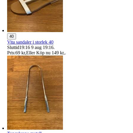
40
Vita sandaler i storlek 40
Sluttid
19:16
9 aug 19:16
.
Pris:
69 kr
,
Eller Köp nu
149 kr
,
.