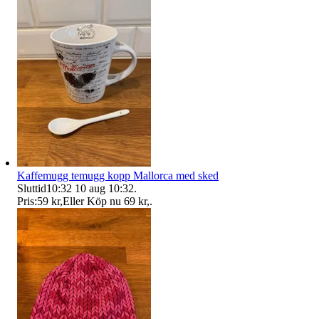
Kaffemugg temugg kopp Mallorca med sked
Sluttid
10:32
10 aug 10:32
.
Pris:
59 kr
,
Eller Köp nu
69 kr
,
.