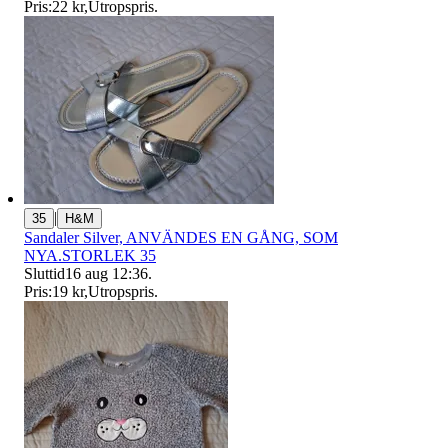
Pris:
22 kr
,
Utropspris
.
|
35
H&M
Sandaler Silver, ANVÄNDES EN GÅNG, SOM
NYA.STORLEK 35
Sluttid
16 aug 12:36
.
Pris:
19 kr
,
Utropspris
.