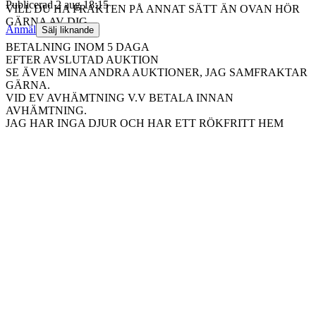
Publicerad
2 aug 18:15
VILL DU HA FRAKTEN PÅ ANNAT SÄTT ÄN OVAN HÖR
GÄRNA AV DIG
Anmäl
Sälj liknande
BETALNING INOM 5 DAGA
EFTER AVSLUTAD AUKTION
SE ÄVEN MINA ANDRA AUKTIONER, JAG SAMFRAKTAR
GÄRNA.
VID EV AVHÄMTNING V.V BETALA INNAN
AVHÄMTNING.
JAG HAR INGA DJUR OCH HAR ETT RÖKFRITT HEM