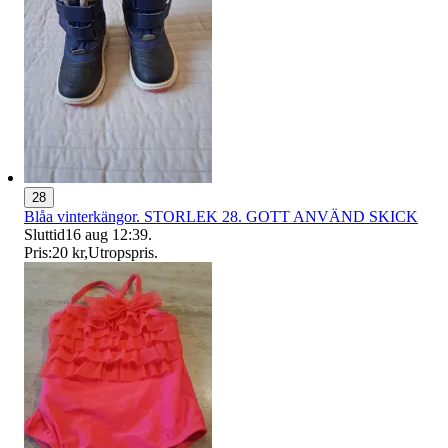
28
Blåa vinterkängor. STORLEK 28. GOTT ANVÄND SKICK
Sluttid
16 aug 12:39
.
Pris:
20 kr
,
Utropspris
.