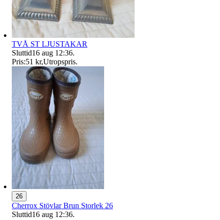
TVÅ ST LJUSTAKAR
Sluttid
16 aug 12:36
.
Pris:
51 kr
,
Utropspris
.
26
Cherrox Stövlar Brun Storlek 26
Sluttid
16 aug 12:36
.