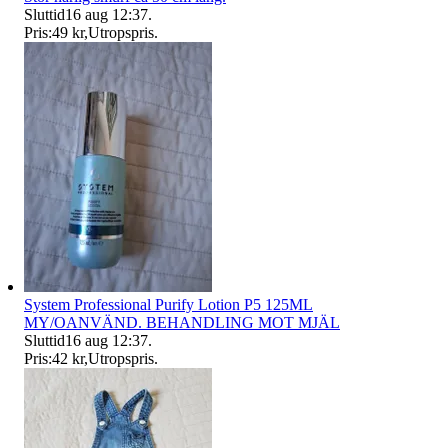
Sluttid
16 aug 12:37
.
Pris:
49 kr
,
Utropspris
.
System Professional Purify Lotion P5 125ML
MY/OANVÄND. BEHANDLING MOT MJÄL
Sluttid
16 aug 12:37
.
Pris:
42 kr
,
Utropspris
.