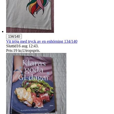
134/140
Vit tröja med tryck av en enhörning 134/140
Sluttid
16 aug 12:43
.
Pris:
19 kr
,
Utropspris
.