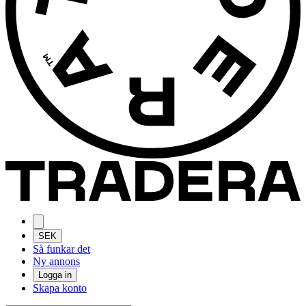
SEK
Så funkar det
Ny annons
Logga in
Skapa konto