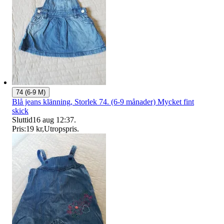
74 (6-9 M)
Blå jeans klänning, Storlek 74. (6-9 månader) Mycket fint
skick
Sluttid
16 aug 12:37
.
Pris:
19 kr
,
Utropspris
.