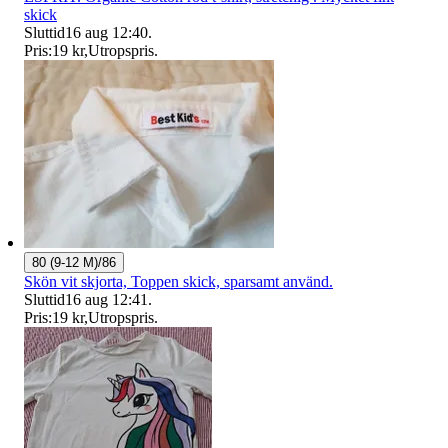
skick
Sluttid
16 aug 12:40
.
Pris:
19 kr
,
Utropspris
.
80 (9-12 M)/86
Skön vit skjorta, Toppen skick, sparsamt använd.
Sluttid
16 aug 12:41
.
Pris:
19 kr
,
Utropspris
.