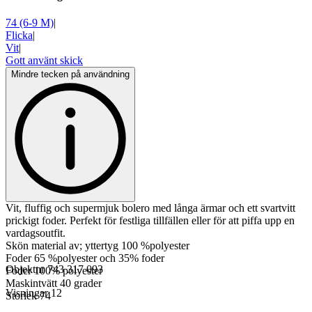
74 (6-9 M)
|
Flicka
|
Vit
|
Gott använt skick
Mindre tecken på användning
Vit, fluffig och supermjuk bolero med långa ärmar och ett svartvitt
prickigt foder. Perfekt för festliga tillfällen eller för att piffa upp en
vardagsoutfit.
Skön material av; yttertyg 100 %polyester
Foder 65 %polyester och 35% foder
Objektnr
743 317 093
Foder 100% polyester
Maskintvätt 40 grader
Visningar
12
Storlek 74