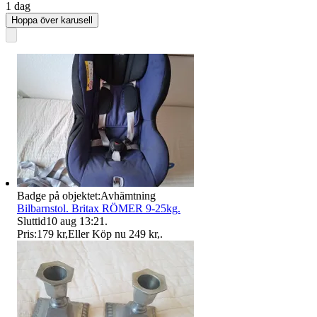
1 dag
Hoppa över karusell
Badge på objektet:
Avhämtning
Bilbarnstol. Britax RÖMER 9-25kg.
Sluttid
10 aug 13:21
.
Pris:
179 kr
,
Eller Köp nu
249 kr
,
.