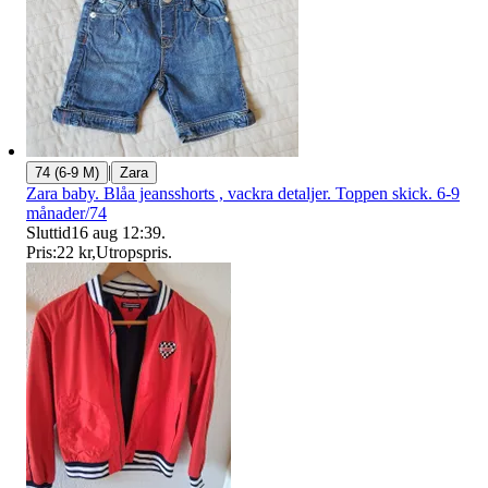
|
74 (6-9 M)
Zara
Zara baby. Blåa jeansshorts , vackra detaljer. Toppen skick. 6-9
månader/74
Sluttid
16 aug 12:39
.
Pris:
22 kr
,
Utropspris
.