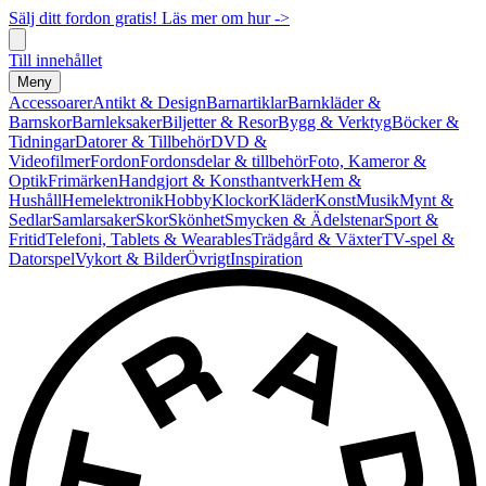
Sälj ditt fordon gratis! Läs mer om hur ->
Till innehållet
Meny
Accessoarer
Antikt & Design
Barnartiklar
Barnkläder &
Barnskor
Barnleksaker
Biljetter & Resor
Bygg & Verktyg
Böcker &
Tidningar
Datorer & Tillbehör
DVD &
Videofilmer
Fordon
Fordonsdelar & tillbehör
Foto, Kameror &
Optik
Frimärken
Handgjort & Konsthantverk
Hem &
Hushåll
Hemelektronik
Hobby
Klockor
Kläder
Konst
Musik
Mynt &
Sedlar
Samlarsaker
Skor
Skönhet
Smycken & Ädelstenar
Sport &
Fritid
Telefoni, Tablets & Wearables
Trädgård & Växter
TV-spel &
Datorspel
Vykort & Bilder
Övrigt
Inspiration