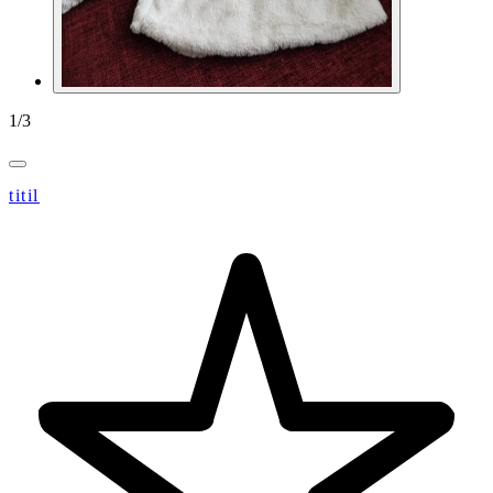
1
/
3
titil