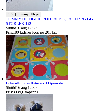
|
152
Tommy Hilfiger
TOMMY HILFIGER, RÖD JACKA, JÄTTESNYGG .
STORLEK 152
Sluttid
16 aug 12:39
.
Pris:
180 kr
,
Eller Köp nu
201 kr
,
.
Lekmatta, pusselbitar med Djurmotiv
Sluttid
16 aug 12:39
.
Pris:
39 kr
,
Utropspris
.