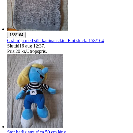
158/164
Grå tröja med sött kaninansikte. Fint skick. 158/164
Sluttid
16 aug 12:37
.
Pris:
20 kr
,
Utropspris
.
Stor härlig smurf ca 50 cm lång.