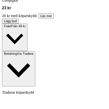
Utropspris
23 kr
26 kr med köparskydd.
Läs mer
Lägg bud
Frakt
Från 49 kr
Betalning
Via Tradera
Traderas köparskydd