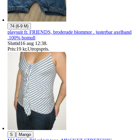
74 (6-9 M)
playsuit fr. FRIENDS, broderade blommor . justerbar axelband
.100% bomull
Sluttid
16 aug 12:38
.
Pris:
19 kr
,
Utropspris
.
|
S
Mango