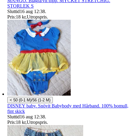
MANGO. Blågrå/vit topp. MYCKET STRETCHIG.
STORLEK S
Sluttid
16 aug 12:38
.
Pris:
18 kr
,
Utropspris
.
< 50 (0-1 M)/56 (1-2 M)
DISNEY baby. Snövit Babybody med Hårband. 100% bomull,
fint skick
Sluttid
16 aug 12:38
.
Pris:
18 kr
,
Utropspris
.