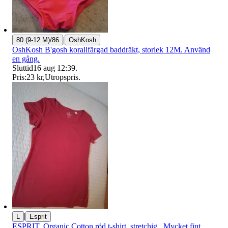
|
80 (9-12 M)/86
OshKosh
OshKosh B'gosh korallfärgad baddräkt, storlek 12M. Använd
en gång.
Sluttid
16 aug 12:39
.
Pris:
23 kr
,
Utropspris
.
|
L
Esprit
ESPRIT. Organic Cotton röd t-shirt, stretchig . Mycket fint