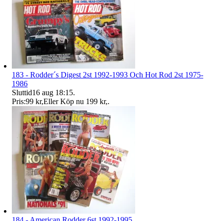
183 - Rodder´s Digest 2st 1992-1993 Och Hot Rod 2st 1975-
1986
Sluttid
16 aug 18:15
.
Pris:
99 kr
,
Eller Köp nu
199 kr
,
.
184 - American Rodder 6st 1992-1995