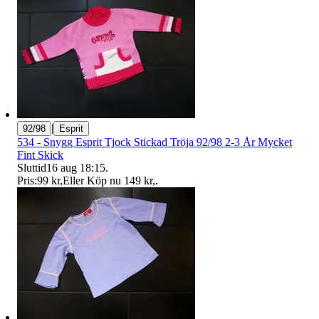
|
92/98
Esprit
534 - Snygg Esprit Tjock Stickad Tröja 92/98 2-3 År Mycket
Fint Skick
Sluttid
16 aug 18:15
.
Pris:
99 kr
,
Eller Köp nu
149 kr
,
.