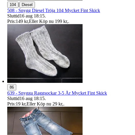
|
104
Diesel
508 - Snygg Diesel Tröja 104 Mycket Fint Skick
Sluttid
16 aug 18:15
.
Pris:
149 kr
,
Eller Köp nu
199 kr
,
.
86
639 - Snygga Raggsockar 3-5 År Mycket Fint Skick
Sluttid
16 aug 18:15
.
Pris:
19 kr
,
Eller Köp nu
29 kr
,
.