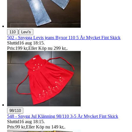
|
110
Levi's
502 - Snygga Levis jeans Byxor 110 5 År Mycket Fint Skick
Sluttid
16 aug 18:15
.
Pris:
199 kr
,
Eller Köp nu
299 kr
,
.
98/110
548 - Snygg Jul Klänning 98/110 3-5 År Mycket Fint Skick
Sluttid
16 aug 18:15
.
Pris:
99 kr
,
Eller Köp nu
149 kr
,
.