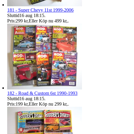
181 - Super Chevy 11st 1999-2006
Sluttid
16 aug 18:15
.
Pris:
299 kr
,
Eller Köp nu
499 kr
,
.
182 - Road & Custom 6st 1990-1993
Sluttid
16 aug 18:15
.
Pris:
199 kr
,
Eller Köp nu
299 kr
,
.