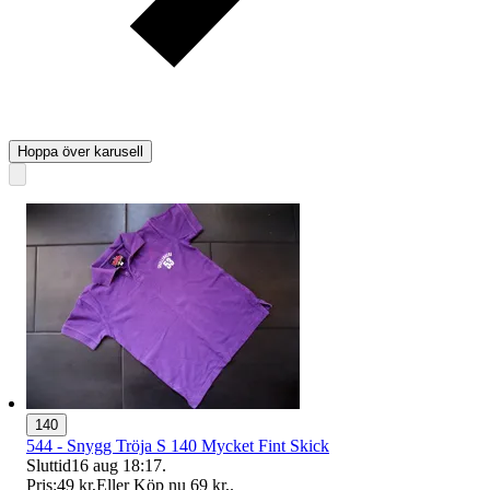
Hoppa över karusell
140
544 - Snygg Tröja S 140 Mycket Fint Skick
Sluttid
16 aug 18:17
.
Pris:
49 kr
,
Eller Köp nu
69 kr
,
.