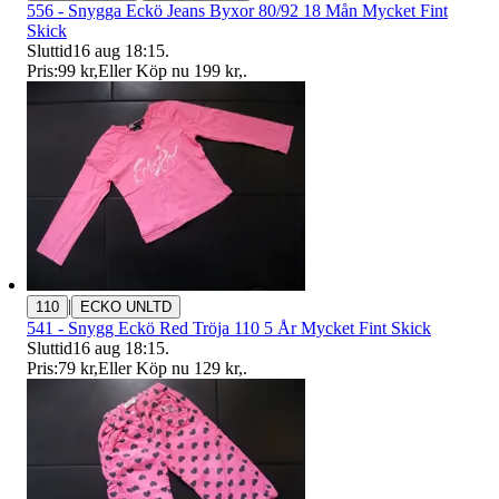
556 - Snygga Eckö Jeans Byxor 80/92 18 Mån Mycket Fint
Skick
Sluttid
16 aug 18:15
.
Pris:
99 kr
,
Eller Köp nu
199 kr
,
.
|
110
ECKO UNLTD
541 - Snygg Eckö Red Tröja 110 5 År Mycket Fint Skick
Sluttid
16 aug 18:15
.
Pris:
79 kr
,
Eller Köp nu
129 kr
,
.