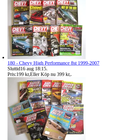
180 - Chevy High Performance 8st 1999-2007
Sluttid
16 aug 18:15
.
Pris:
199 kr
,
Eller Köp nu
399 kr
,
.