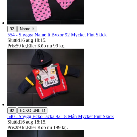
|
92
Name It
554 - Snygga Name It Byxor 92 Mycket Fint Skick
Sluttid
16 aug 18:15
.
Pris:
59 kr
,
Eller Köp nu
99 kr
,
.
|
92
ECKO UNLTD
540 - Snygg Eckö Jacka 92 18 Mån Mycket Fint Skick
Sluttid
16 aug 18:15
.
Pris:
99 kr
,
Eller Köp nu
199 kr
,
.