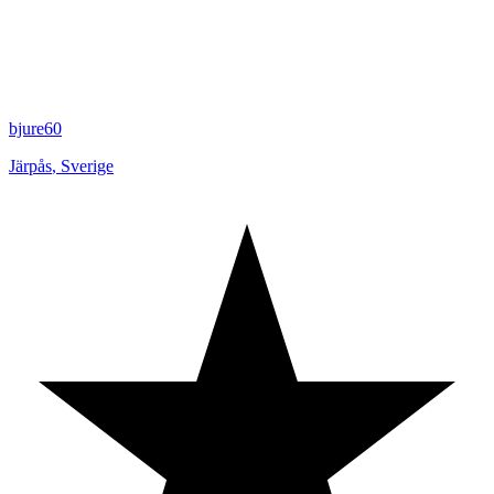
bjure60
Järpås
,
Sverige