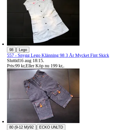
|
98
Lego
557 - Snygg Lego Klänning 98 3 År Mycket Fint Skick
Sluttid
16 aug 18:15
.
Pris:
99 kr
,
Eller Köp nu
199 kr
,
.
|
80 (9-12 M)/92
ECKO UNLTD