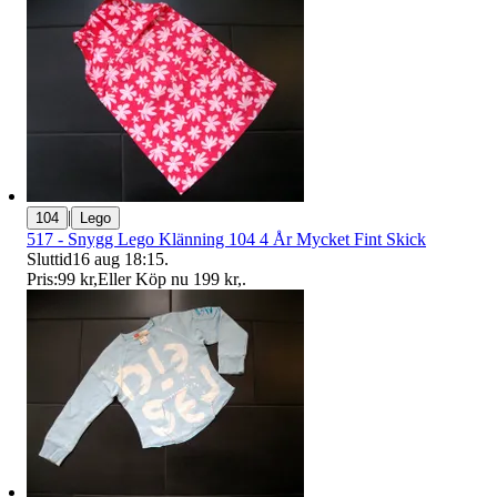
|
104
Lego
517 - Snygg Lego Klänning 104 4 År Mycket Fint Skick
Sluttid
16 aug 18:15
.
Pris:
99 kr
,
Eller Köp nu
199 kr
,
.