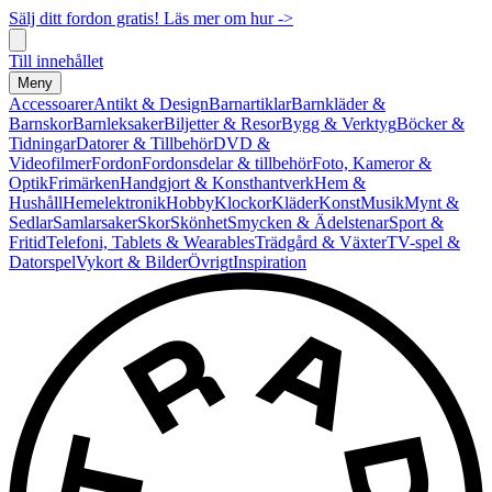
Sälj ditt fordon gratis! Läs mer om hur ->
Till innehållet
Meny
Accessoarer
Antikt & Design
Barnartiklar
Barnkläder &
Barnskor
Barnleksaker
Biljetter & Resor
Bygg & Verktyg
Böcker &
Tidningar
Datorer & Tillbehör
DVD &
Videofilmer
Fordon
Fordonsdelar & tillbehör
Foto, Kameror &
Optik
Frimärken
Handgjort & Konsthantverk
Hem &
Hushåll
Hemelektronik
Hobby
Klockor
Kläder
Konst
Musik
Mynt &
Sedlar
Samlarsaker
Skor
Skönhet
Smycken & Ädelstenar
Sport &
Fritid
Telefoni, Tablets & Wearables
Trädgård & Växter
TV-spel &
Datorspel
Vykort & Bilder
Övrigt
Inspiration