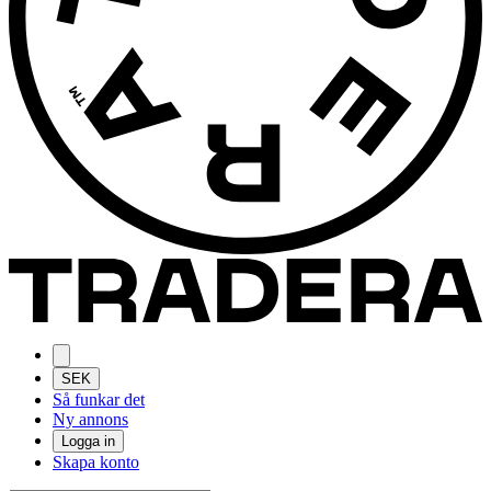
SEK
Så funkar det
Ny annons
Logga in
Skapa konto