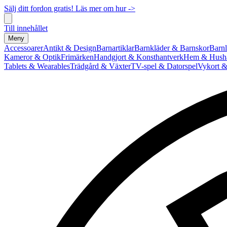
Sälj ditt fordon gratis! Läs mer om hur ->
Till innehållet
Meny
Accessoarer
Antikt & Design
Barnartiklar
Barnkläder & Barnskor
Barnl
Kameror & Optik
Frimärken
Handgjort & Konsthantverk
Hem & Hushå
Tablets & Wearables
Trädgård & Växter
TV-spel & Datorspel
Vykort &