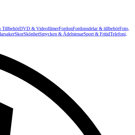
 Tillbehör
DVD & Videofilmer
Fordon
Fordonsdelar & tillbehör
Foto,
arsaker
Skor
Skönhet
Smycken & Ädelstenar
Sport & Fritid
Telefoni,