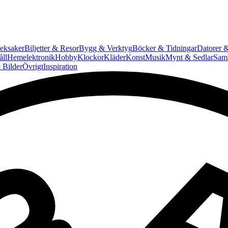
eksaker
Biljetter & Resor
Bygg & Verktyg
Böcker & Tidningar
Datorer &
ll
Hemelektronik
Hobby
Klockor
Kläder
Konst
Musik
Mynt & Sedlar
Saml
 Bilder
Övrigt
Inspiration