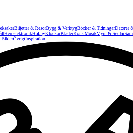
eksaker
Biljetter & Resor
Bygg & Verktyg
Böcker & Tidningar
Datorer &
ll
Hemelektronik
Hobby
Klockor
Kläder
Konst
Musik
Mynt & Sedlar
Saml
 Bilder
Övrigt
Inspiration