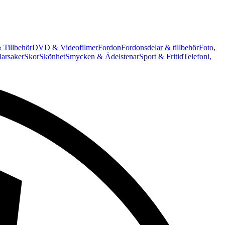
 Tillbehör
DVD & Videofilmer
Fordon
Fordonsdelar & tillbehör
Foto,
arsaker
Skor
Skönhet
Smycken & Ädelstenar
Sport & Fritid
Telefoni,