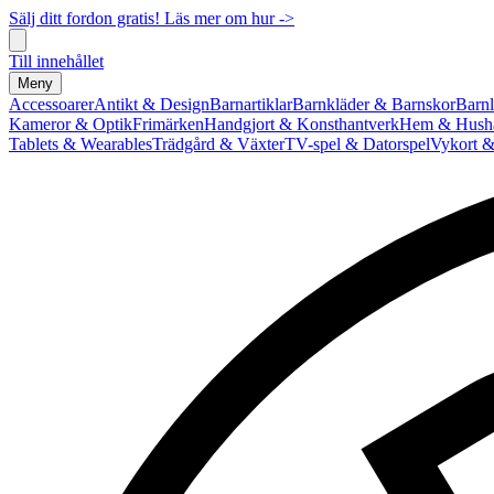
Sälj ditt fordon gratis! Läs mer om hur ->
Till innehållet
Meny
Accessoarer
Antikt & Design
Barnartiklar
Barnkläder & Barnskor
Barnl
Kameror & Optik
Frimärken
Handgjort & Konsthantverk
Hem & Hushå
Tablets & Wearables
Trädgård & Växter
TV-spel & Datorspel
Vykort &